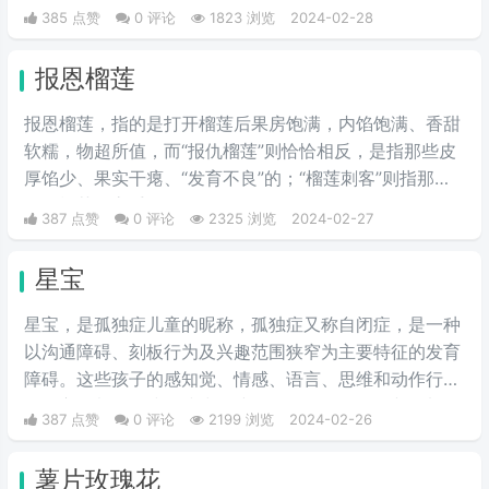
成意思为胡说八道，比如说有一个人在胡言乱语，我们就
385 点赞
0 评论
1823 浏览
2024-02-28
说他在mnkjd，也就是胡乱说话的意思。
报恩榴莲
报恩榴莲，指的是打开榴莲后果房饱满，内馅饱满、香甜
软糯，物超所值，而“报仇榴莲”则恰恰相反，是指那些皮
厚馅少、果实干瘪、“发育不良”的；“榴莲刺客”则指那些
会挑榴莲的高手。
387 点赞
0 评论
2325 浏览
2024-02-27
星宝
星宝，是孤独症儿童的昵称，孤独症又称自闭症，是一种
以沟通障碍、刻板行为及兴趣范围狭窄为主要特征的发育
障碍。这些孩子的感知觉、情感、语言、思维和动作行为
等多方面都会有或多或少的障碍。是一个数目不断增加，
387 点赞
0 评论
2199 浏览
2024-02-26
且急需社会关爱与理解的群体。
薯片玫瑰花