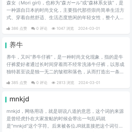
森女（Mori girl)，也称为“森ガール”或“森林系女孩”，是
一种源自日本的时尚文化，主要指代那些崇尚简单生活方
式、穿着自然舒适、生活态度悠闲的年轻女性，整个人看
起来就像从森林中走出的女性。
386 点赞
0 评论
1047 浏览
2024-03-01
养牛
养牛，又叫“养牛仔裤”，是一种时尚文化现象，指的是牛
仔裤爱好者通过长时间穿着而不经常洗涤牛仔裤，以形成
独特甚至说是独一无二的皱褶和落色，从而打造出一条具
有个人特色的牛仔裤。首先我们要选择一条原色的牛仔
385 点赞
0 评论
2813 浏览
2024-03-01
裤，是没有经过洗水处理的，也就是我们所说的“多穿少
洗”，这样的方法就叫做养牛仔裤。
mnkjd
mnkjd，网络用语，就是胡说八道的意思，这个词的来源
是曾经虎扑在大家发帖的时候会带出一句乱码就
是“mnkjd”这个字符。后来被各位JR就直接把这个词引申