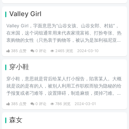
Valley Girl
Valley Girl，字面意思为“山谷女孩、山谷女郎、村姑”，
在米国，这个词组通常用来代表家境富裕、打扮夸张、热
衷购物的女性（只热衷于购物等，被认为是加利福尼亚州
圣费尔南多谷地富家女的典型）。或者说得难听点，就是
385 点赞
0 评论
2465 浏览
2024-03-10
形容波大无脑又拜金虚荣的金发妹，一般被如此称呼的女
人都是外表给人感觉愚笨，打扮夸张及喜欢购物的金发姑
穿小鞋
娘。
穿小鞋，意思就是背后给某人打小报告，陷害某人。大概
就是说的是有的人，被别人利用工作职权而较为隐秘的给
予报复或者刁难等，设置障碍，制造麻烦，摆掉刁难。一
般最常见的比如工作中被打小报告等。
385 点赞
0 评论
786 浏览
2024-03-01
森女