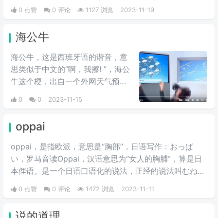
多，所以俄罗斯的一些语言也会溶入到东北人的生活中。
0 点赞
0 评论
1127 浏览
2023-11-19
于是幽默风趣的东北人把这句俄语变成了东北方言。哈拉
少就是其中之一，东北老哥把它当作语气词来用，意思是
海公牛
不错、挺好。
海公牛，这是西班牙语的谐音，意
思类似于中文的“啊，我擦! ”，海公
牛这个梗，出自一个外网天气预报
视频，属于一个直播事故，视频中
0
0
2023-11-15
主持人正在解说天气，往前走了两
步，突然脚底一滑，摔倒在地，在
oppai
摔倒的一瞬间发出的声音。
oppai，是指欧派，意思是“胸部”，日语写作：おっぱ
い，罗马音读Oppai，汉语意思为“女人的胸脯”，算是日
本俚语。是一个日语口语化的说法，正经的说法叫むね
（mune 木捏）。但是不是所有胸都能被称作欧派，只有
0 点赞
0 评论
1472 浏览
2023-11-11
大的才能被称为欧派。
说的道理