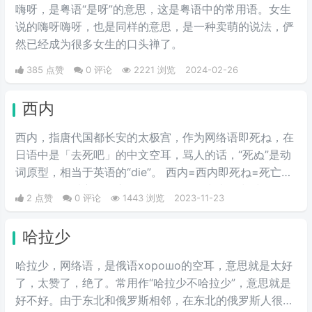
嗨呀，是粤语“是呀”的意思，这是粤语中的常用语。女生
说的嗨呀嗨呀，也是同样的意思，是一种卖萌的说法，俨
然已经成为很多女生的口头禅了。
385 点赞
0 评论
2221 浏览
2024-02-26
西内
西内，指唐代国都长安的太极宫，作为网络语即死ね，在
日语中是「去死吧」的中文空耳，骂人的话，“死ぬ”是动
词原型，相当于英语的“die”。 西内=西内即死ね=死亡主
要用于诅咒对方的语言，如果有人在日常生活中对自己说
2 点赞
0 评论
1443 浏览
2023-11-23
西内，那么就表示其他人在侮辱自己。
哈拉少
哈拉少，网络语，是俄语хорошо的空耳，意思就是太好
了，太赞了，绝了。常用作“哈拉少不哈拉少”，意思就是
好不好。由于东北和俄罗斯相邻，在东北的俄罗斯人很