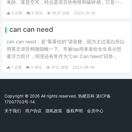
来的。算是空耳，特点是语言的奇怪和破碎感，它是一种
由数字、符号和繁琐的字母组成的文本，大多数人无法立
3 点赞
0 评论
4537 浏览
2023-10-18
即理解它的意思。这个梗出圈是因为游戏主播大司马在直
播《英雄联盟》时玩起了《植物大战僵尸》，再次将这款
can can need
11年前的老游戏拉回了玩家的视野。 游戏中戴夫的僵尸
语“歪比歪比，歪比巴卜”（音译）也顺势火了起来，成为
can can need，是“看看你的”谐音梗，因为太过直白所以
玩家间的问候语。
用英文谐音稍微隐晦一下。常被lsp用来发给女生表示想
看浮力照片，同理还有常作为“Can Can Need”回答
的“Show Show Way”（收收味）。
1 点赞
0 评论
4112 浏览
2023-08-18
Copyright © 2026 All rights reserved. 热梗百科
滇ICP备
17007703号-14
关于我们
用户协议
隐私政策
版权声明
会员中心