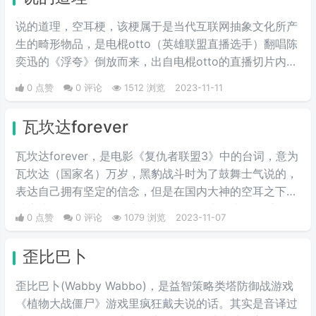
说的道理，空耳梗，该梗属于是当代互联网抽象文化所产
生的畸形物品，是电棍otto（英雄联盟直播选手）翻唱陈
奕迅的《浮夸》倒放而来，出自电棍otto的直播切片内
容。
0 点赞
0 评论
1512 浏览
2023-11-11
瓦坎达forever
瓦坎达forever，是电影《复仇者联盟3》中的台词，意为
瓦坎达（国家名）万岁，黑豹战斗时为了鼓舞士气说的，
表达自己拥有坚定的信念，但是在国内大神的空耳之下，
就变成了：瓦坎达，玩完了！于是，原本是比较严重的战
0 点赞
0 评论
1079 浏览
2023-11-07
前氛围，瞬间，就被消解。这个梗一语成谶，后面灭霸胜
利。瓦坎达真的玩完了。
歪比巴卜
歪比巴卜(Wabby Wabbo)，是益智策略类塔防御战游戏
《植物大战僵尸》游戏里疯狂戴夫说的话。其实是音译过