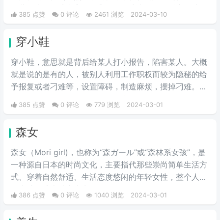
圣费尔南多谷地富家女的典型）。或者说得难听点，就是
385 点赞
0 评论
2461 浏览
2024-03-10
形容波大无脑又拜金虚荣的金发妹，一般被如此称呼的女
人都是外表给人感觉愚笨，打扮夸张及喜欢购物的金发姑
穿小鞋
娘。
穿小鞋，意思就是背后给某人打小报告，陷害某人。大概
就是说的是有的人，被别人利用工作职权而较为隐秘的给
予报复或者刁难等，设置障碍，制造麻烦，摆掉刁难。一
般最常见的比如工作中被打小报告等。
385 点赞
0 评论
779 浏览
2024-03-01
森女
森女（Mori girl)，也称为“森ガール”或“森林系女孩”，是
一种源自日本的时尚文化，主要指代那些崇尚简单生活方
式、穿着自然舒适、生活态度悠闲的年轻女性，整个人看
起来就像从森林中走出的女性。
386 点赞
0 评论
1040 浏览
2024-03-01