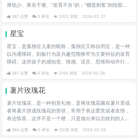
厚馅少、果实干瘪、“发育不良”的；“榴莲刺客”则指那些
会挑榴莲的高手。
387 点赞
0 评论
2322 浏览
2024-02-27
星宝
星宝，是孤独症儿童的昵称，孤独症又称自闭症，是一种
以沟通障碍、刻板行为及兴趣范围狭窄为主要特征的发育
障碍。这些孩子的感知觉、情感、语言、思维和动作行为
等多方面都会有或多或少的障碍。是一个数目不断增加，
387 点赞
0 评论
2194 浏览
2024-02-26
且急需社会关爱与理解的群体。
薯片玫瑰花
薯片玫瑰花，是一种创意礼物，是将玫瑰花藏在薯片里或
者将薯片拼成玫瑰花的形状，常用于表达爱意或者友情，
表达惊喜，这并不是一个梗，只是做出来以后收到的人常
常会惊喜而感动，只因抖音上很多人都将“薯片玫瑰花”做
384 点赞
0 评论
2038 浏览
2024-02-25
出来送给自己喜爱的人，因此受到人们的争相模仿。