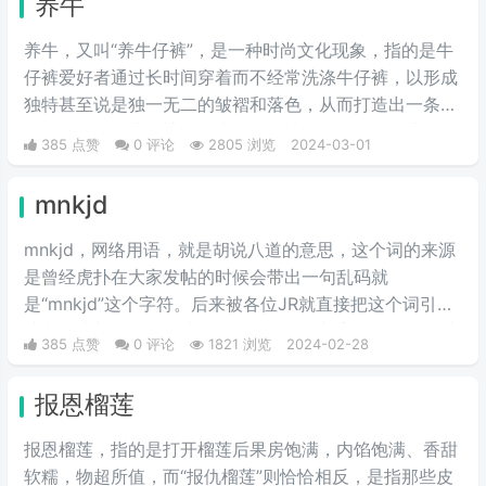
养牛
养牛，又叫“养牛仔裤”，是一种时尚文化现象，指的是牛
仔裤爱好者通过长时间穿着而不经常洗涤牛仔裤，以形成
独特甚至说是独一无二的皱褶和落色，从而打造出一条具
有个人特色的牛仔裤。首先我们要选择一条原色的牛仔
385 点赞
0 评论
2805 浏览
2024-03-01
裤，是没有经过洗水处理的，也就是我们所说的“多穿少
洗”，这样的方法就叫做养牛仔裤。
mnkjd
mnkjd，网络用语，就是胡说八道的意思，这个词的来源
是曾经虎扑在大家发帖的时候会带出一句乱码就
是“mnkjd”这个字符。后来被各位JR就直接把这个词引申
成意思为胡说八道，比如说有一个人在胡言乱语，我们就
385 点赞
0 评论
1821 浏览
2024-02-28
说他在mnkjd，也就是胡乱说话的意思。
报恩榴莲
报恩榴莲，指的是打开榴莲后果房饱满，内馅饱满、香甜
软糯，物超所值，而“报仇榴莲”则恰恰相反，是指那些皮