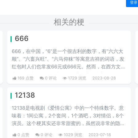
登录
相关的梗
666
666，在中国，“6”是一个很吉利的数字，有“六六大
顺”、“六畜兴旺”、“六马仰秣”等寓意吉祥的词语，发
红包时人们也常发66元或666元。然而，在西方文化
中，666却是一个不吉利的数字，它代表着邪恶，象
169 点赞
0 评论
1729 浏览
2023-08-28
征着魔鬼。被视为恶魔的数字，可能是因为其在《圣
经》中的象征意义。
12138
12138是电视剧《爱情公寓》中的一个特殊数字。意
味着：1间公寓，2个套间，1个酒吧，3对情侣，8个
演员。这个梗其实还非常甜蜜的，虽然说非常的隐
晦，但是却是代表了这一整部剧。
0 点赞
0 评论
1029 浏览
2023-07-18