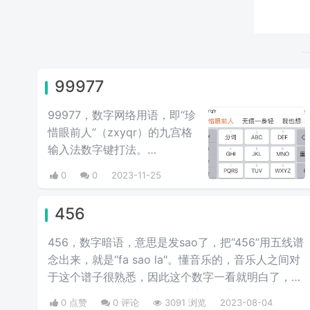
99977
99977，数字网络用语，即“珍
惜眼前人”（zxyqr）的九宫格
输入法数字键打法。
99977=zxyqr=珍惜眼前人，
0
0
2023-11-25
梗源自抖音上有些女生胸口纹
身“99977”，结婚前被新郎发
456
现而退婚，引起人们对99977
的意思的猜疑。
456，数字暗语，意思是发sao了，把“456”用五线谱
念出来，就是“fa sao la"。懂音乐的，音乐人之间对
于这个谱子很熟悉，因此这个数字一看就明白了，乐
谱“12345678”中的“456”的发音，谐音发生而来，因
0 点赞
0 评论
3091 浏览
2023-08-04