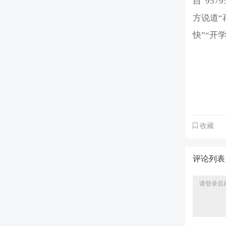
自“95
方说道“
快”“开
收藏
评论列