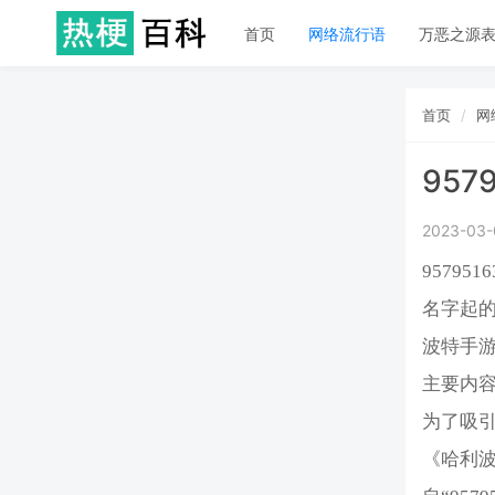
首页
网络流行语
万恶之源
首页
网
957
2023-03-
9579
名字起
波特手
主要内
为了吸
《哈利