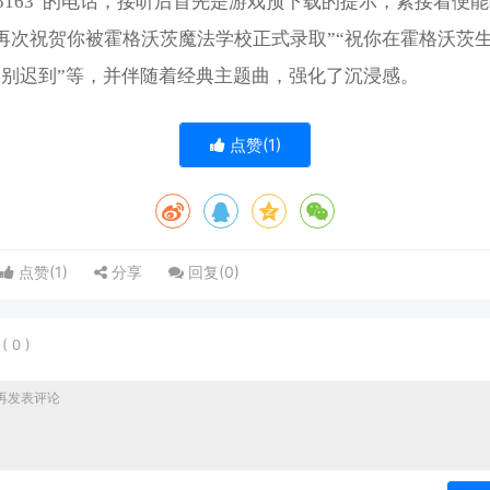
795163”的电话，接听后首先是游戏预下载的提示，紧接着便
再次祝贺你被霍格沃茨魔法学校正式录取”“祝你在霍格沃茨
学别迟到”等，并伴随着经典主题曲，强化了沉浸感。
点赞(
1
)
点赞(
1
)
分享
回复(
0
)
表
(
0
)