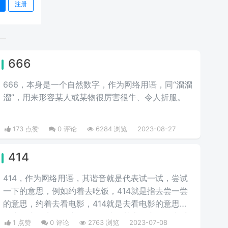
注册
666
666，本身是一个自然数字，作为网络用语，同“溜溜
溜”，用来形容某人或某物很厉害很牛、令人折服。
173 点赞
0 评论
6284 浏览
2023-08-27
414
414，作为网络用语，其谐音就是代表试一试，尝试
一下的意思，例如约着去吃饭，414就是指去尝一尝
的意思，约着去看电影，414就是去看电影的意思，
男生追求女生，女生说414，就是基本答应了，尝试
1 点赞
0 评论
2763 浏览
2023-07-08