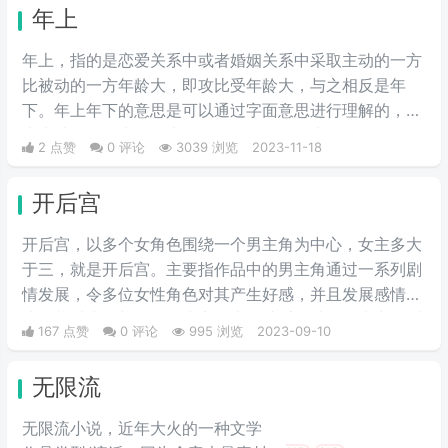
崩塌行为和语言，或者更简单说就是他出戏了。多出现于
年上
cos圈和同人文中，指与原型像不符的人设崩塌行为和语
言，俗称人设崩啦。
年上，指的是恋爱关系中或者婚姻关系中采取主动的一方
比被动的一方年龄大，即攻比受年龄大，与之相反是年
下。年上年下的意思是可以通过字面意思进行理解的，年
上也就是年龄大的在上，而年下则是年龄大的在下。
2 点赞
0 评论
3039 浏览
2023-11-18
开后宫
开后宫，以多个女角色围绕一个男主角为中心，女主多大
于三，就是开后宫。主要指作品中的男主角通过一系列剧
情发展，令多位女性角色对其产生好感，并且发展感情
线。相对来说并不会发生实质上的关系，感情故事中的暧
167 点赞
0 评论
995 浏览
2023-09-10
昧属性居多。以往在日本动漫或轻小说中广泛存在，而国
内网文早期受日漫影响，许多作品不乏类似的“开后宫”剧
无限流
情。
无限流小说，近年大火的一种文学