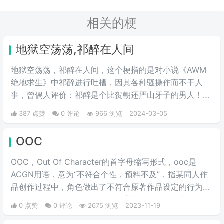
相关的梗
地狱空荡荡,祁醉在人间
地狱空荡荡，祁醉在人间，这个梗指的是对小说《AWM
绝地求生》中祁醉进行吐槽，因其各种骚操作而不干人
事，曾偶人评价：祁醉是个比贺朝还严山牙子的男人！四
大话痨攻之首。
387 点赞
0 评论
966 浏览
2024-03-05
OOC
OOC，Out Of Character的首字母缩写形式，ooc是
ACGN用语，意为“不符合个性，预料不及”，指某同人作
品创作过程中，角色做出了不符合原著作品设定的行为举
止，并且没有合理的铺垫作为转变基础，使其做出原角色
0 点赞
0 评论
2675 浏览
2023-11-19
不可能做出的行为，简言之，就是与人物原型不符的人设