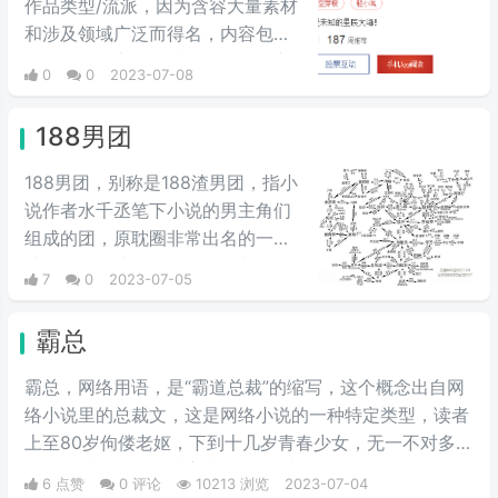
作品类型/流派，因为含容大量素材
和涉及领域广泛而得名，内容包括
但不限于：宗教、神话、恐怖、玄
0
0
2023-07-08
幻、历史、现实、影视、名著……
起源处无法考证，早期作者zhttty
188男团
的《无限恐怖》虽然不能说是发源
地，但他确实是将无限流发扬光大
188男团，别称是188渣男团，指小
的重要一环。
说作者水千丞笔下小说的男主角们
组成的团，原耽圈非常出名的一个
渣攻团体，成员有11人，因为平均
7
0
2023-07-05
身高188cm而得名，是粉丝对他们
的爱称。
霸总
霸总，网络用语，是“霸道总裁”的缩写，这个概念出自网
络小说里的总裁文，这是网络小说的一种特定类型，读者
上至80岁佝偻老妪，下到十几岁青春少女，无一不对多金
腹黑深情霸道偶尔虐恋情深的“总裁”欲罢不能。
6 点赞
0 评论
10213 浏览
2023-07-04