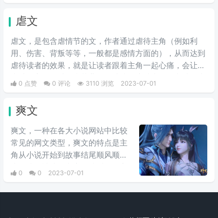
虐文
虐文，是包含虐情节的文，作者通过虐待主角（例如利
用、伤害、背叛等等，一般都是感情方面的），从而达到
虐待读者的效果，就是让读者跟着主角一起心痛，会让读
者感到心酸难过，痛苦悲伤等感情。这种类型的文就是虐
0 点赞
0 评论
3110 浏览
2023-07-01
文。虐文分为两种，虐待主角和虐待读者。
爽文
爽文，一种在各大小说网站中比较
常见的网文类型，爽文的特点是主
角从小说开始到故事结尾顺风顺
水，升级神速，文章剧情看的人心
0
0
2023-07-01
情舒畅，十分过瘾，无论是男生还
是女生，看完都会觉得很爽，因此
而得名“爽文”，与之相对的是“虐
文”。