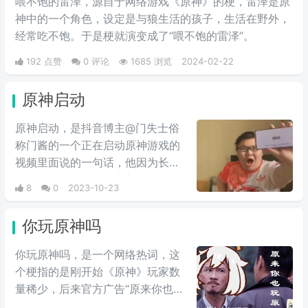
喂不饱的雷泽，源自于网络游戏《原神》的梗，雷泽是原
神中的一个角色，设定是与狼生活的孩子，生活在野外，
经常吃不饱。于是梗就演变成了“喂不饱的雷泽”。
192 点赞
0 评论
1685 浏览
2024-02-22
原神启动
原神启动，是抖音博主@门失士俗
称门酱的一个正在启动原神游戏的
视频里面说的一句话，他因为长相
就是比较胖并且身上穿着二次元衣
8
0
2023-10-23
服，他的长相很符合原神黑心目中
OP的经典形象，眼镜是防弹子，头
你玩原神吗
发是油腻的，可乐是爱喝的，而门
酱更是教科书式的长相，再加上他
你玩原神吗，是一个网络热词，这
如同假面骑士变身前唱名一样， 浓
个梗指的是刚开始《原神》玩家数
度直接拉满。后被制作成表情包，
量稀少，后来官方广告“原来你也玩
广为流传。
原神”，感觉太沙雕，于是，网上有