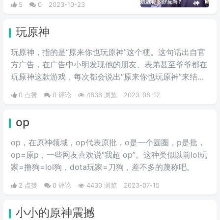
5
0
2023-10-23
人杠着杠着就开始问你玩原神吗，
意思是讽刺原神玩家低人一等。
玩原神
玩原神，指的是“原来你也玩原神”这个梗。这句话出自官
方广告，在广告中小明发现他的朋友、表弟甚至爷爷都在
玩原神这款游戏，每次都会说出“原来你也玩原神”来结
尾，有种沙雕又魔性的感觉。
0 点赞
0 评论
4836 浏览
2023-08-12
op
op，在原神领域，op代表原批，o是一个圆圈，p是批，
op=原p，一些网友喜欢说“我超 op”。这种类似以前lol玩
家=撸狗=lol狗，dota玩家=刀狗，差不多的蔑称吧。
2 点赞
0 评论
4430 浏览
2023-07-15
小小的原神震撼