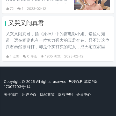
上的诅咒，献身解咒的事，出自本
72
1
2023-02-12
子画师长弓燧龙的芭芭拉本子，原
本我不知道哪里有。
又哭又闹真君
又哭又闹真君，指《原神》中的雷电影小姐。诸位可知
道，远在稻妻也有一位实力强大的真君存在。只不过这位
真君虽然很能打，却是个实打实的宅女，成天宅在家里不
说，还离不开轻小说和甜点心。
1 点赞
0 评论
1905 浏览
2023-02-12
Copyright © 2026 All rights reserved. 热梗百科
滇ICP备
17007703号-14
关于我们
用户协议
隐私政策
版权声明
会员中心