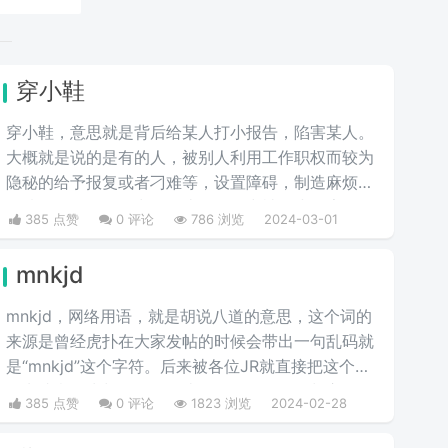
穿小鞋
穿小鞋，意思就是背后给某人打小报告，陷害某人。
大概就是说的是有的人，被别人利用工作职权而较为
隐秘的给予报复或者刁难等，设置障碍，制造麻烦，
摆掉刁难。一般最常见的比如工作中被打小报告等。
385 点赞
0 评论
786 浏览
2024-03-01
mnkjd
mnkjd，网络用语，就是胡说八道的意思，这个词的
来源是曾经虎扑在大家发帖的时候会带出一句乱码就
是“mnkjd”这个字符。后来被各位JR就直接把这个词
引申成意思为胡说八道，比如说有一个人在胡言乱
385 点赞
0 评论
1823 浏览
2024-02-28
语，我们就说他在mnkjd，也就是胡乱说话的意思。