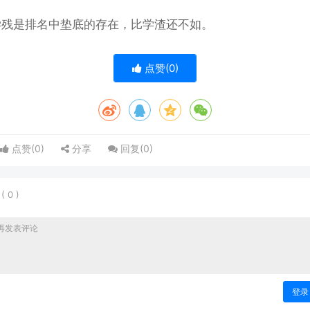
学残是排名中垫底的存在，比学渣还不如。
点赞(
0
)
点赞(
0
)
分享
回复(
0
)
表
(
0
)
登录