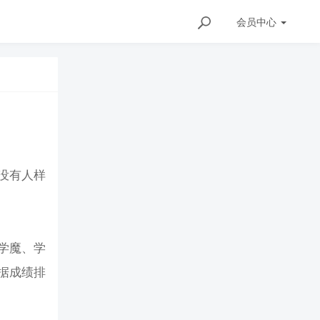
会员
中心
没有人样
学魔、学
据成绩排