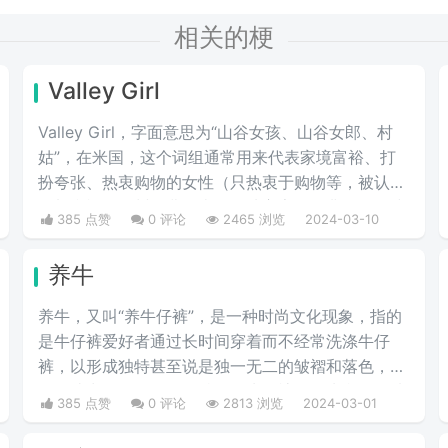
相关的梗
Valley Girl
Valley Girl，字面意思为“山谷女孩、山谷女郎、村
姑”，在米国，这个词组通常用来代表家境富裕、打
扮夸张、热衷购物的女性（只热衷于购物等，被认为
是加利福尼亚州圣费尔南多谷地富家女的典型）。或
385 点赞
0 评论
2465 浏览
2024-03-10
者说得难听点，就是形容波大无脑又拜金虚荣的金发
妹，一般被如此称呼的女人都是外表给人感觉愚笨，
养牛
打扮夸张及喜欢购物的金发姑娘。
养牛，又叫“养牛仔裤”，是一种时尚文化现象，指的
是牛仔裤爱好者通过长时间穿着而不经常洗涤牛仔
裤，以形成独特甚至说是独一无二的皱褶和落色，从
而打造出一条具有个人特色的牛仔裤。首先我们要选
385 点赞
0 评论
2813 浏览
2024-03-01
择一条原色的牛仔裤，是没有经过洗水处理的，也就
是我们所说的“多穿少洗”，这样的方法就叫做养牛仔