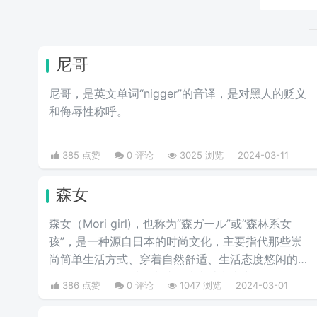
尼哥
尼哥，是英文单词“nigger”的音译，是对黑人的贬义
和侮辱性称呼。
385 点赞
0 评论
3025 浏览
2024-03-11
森女
森女（Mori girl)，也称为“森ガール”或“森林系女
孩”，是一种源自日本的时尚文化，主要指代那些崇
尚简单生活方式、穿着自然舒适、生活态度悠闲的年
轻女性，整个人看起来就像从森林中走出的女性。
386 点赞
0 评论
1047 浏览
2024-03-01