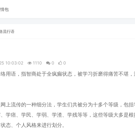
表情包
络流行语
25 10:03:02
1110
0
0
网络用语，指智商处于全疯癫状态，被学习折磨得痛苦不堪，
。
人网上流传的一种细分法，学生们共被分为十多个等级，包括
霸、学痞、学民、学弱、学渣、学残等等，这些等级大多是根
习状态、个人风格来进行划分。