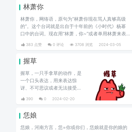
林萧你
林萧你，网络语，原句为“林萧你现在骂人真够高级
的”。这个台词就是出自于十年前的《小时代》杨幂
口中的台词。现在用“林萧，你~”或者单用林萧来表
达，都是表达的一种阴阳怪气的意思。这三个字表示
383 点赞
0 评论
3708 浏览
2024-03-05
别人在对于某件事情评判的时候运用的非常巧妙，就
传说中的说话，不带脏字！
握草
握草，一只手拿草的动作，是
一个口头表达，用来表达惊
讶、不可思议或者无法接受的
事情，也就是“无语”的意思，
390
0
2024-02-20
并不是骂人的意思。
恁娘
恁娘，河南方言，恁=你或你们，恁娘就是你的娘的