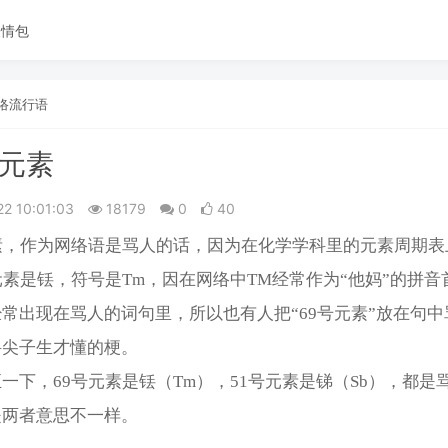
表情包
络流行语
号元素
22 10:01:03
18179
0
40
元素，作为网络语是骂人的话，因为在化学学科里的元素周期表
元素是铥，符号是Tm，因在网络中TM经常作为“他妈”的拼音
常出现在骂人的词句里，所以也有人把“69号元素”放在句中
科尖子生才懂的梗。
一下，69号元素是铥（Tm），51号元素是锑（Sb），都是
是两者意思不一样。