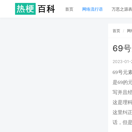
首页
网络流行语
万恶之源
首页
网
69
2023-01-
69号
是69的
写并且经
这是理
这里纠正
话，但