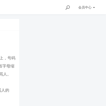
会员
中心
上，号码
首字母缩
骂人。
骂人的