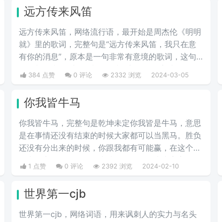
远方传来风笛
远方传来风笛，网络流行语，最开始是周杰伦《明明
就》里的歌词，完整句是“远方传来风笛，我只在意
有你的消息”，原本是一句非常有意境的歌词，这句
歌词却代表了“滚”，成了一种很新的骂人方式。
384 点赞
0 评论
2332 浏览
2024-03-05
你我皆牛马
你我皆牛马，完整句是乾坤未定你我皆是牛马，意思
是在事情还没有结束的时候大家都可以当黑马。胜负
还没有分出来的时候，你跟我都有可能赢，在这个生
活中，永远不要轻易的小瞧任何人，因为大家永远不
1 点赞
0 评论
2392 浏览
2024-02-10
知道，在生活的下一个转角处，这个人会有什么样出
彩的举动，不要因为一时的得意而觉得自己是最厉害
世界第一cjb
的，也不要因为一时的失意而觉得自己是弱的。
世界第一cjb，网络词语，用来讽刺人的实力与名头