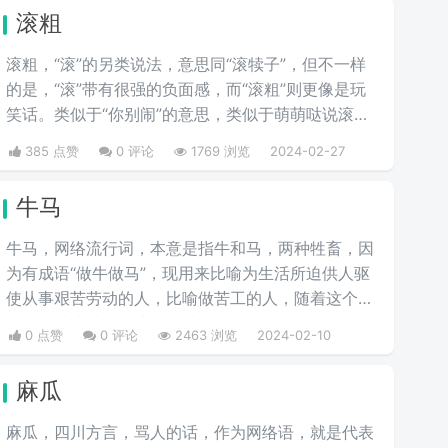
滚粗
滚粗，“滚”的另类说法，意思同“滚犊子”，但不一样
的是，“滚”带有很强的负面感，而“滚粗”则更像是玩
笑话。类似于“你别闹”的意思，类似于萌萌哒说滚粗
去啊。
385 点赞
0 评论
1769 浏览
2024-02-27
牛马
牛马，网络流行词，本意是指牛和马，两种牲畜，因
为有成语“做牛做马”，现用来比喻为生活所迫供人驱
使从事艰苦劳动的人，比喻做苦工的人，随着这个梗
用的人越来越多，这个梗从最开始的很强的嘲讽意
0 点赞
0 评论
2463 浏览
2024-02-10
味，慢慢演变成了调侃，现在很多人用这个梗来调侃
自己。
麻瓜
麻瓜，四川方言，骂人的话，作为网络语，就是代表