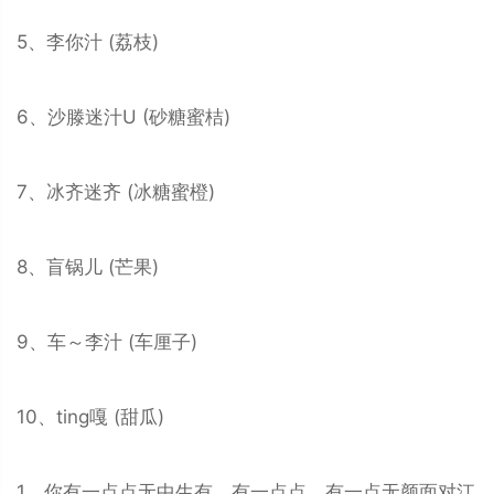
5、李你汁 (荔枝)
6、沙滕迷汁U (砂糖蜜桔)
7、冰齐迷齐 (冰糖蜜橙)
8、盲锅儿 (芒果)
9、车～李汁 (车厘子)
10、ting嘎 (甜瓜)
1、你有一点点无中生有，有一点点，有一点无颜面对江