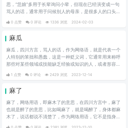
思，“恁娘”多用于长辈询问小辈，但现在已经演变成一句
骂人的话，通常用于问候别人的母亲，是很多人的口头
禅，有时候也用作一种非正式的、带有幽默或风趣色彩的
0 点赞
0 评论
1336 浏览
2024-02-03
称呼方式，尤其是在与同辈朋友的交流中。这样的用法旨
在增加彼此间的友谊和亲切感。
麻瓜
麻瓜，四川方言，骂人的话，作为网络语，就是代表一个
人特别的笨拙和愚蠢，这是一种贬义词，它通常用来称呼
那些对某些领域或技能缺乏经验或知识的人，或者形容一
个人做事让人感觉滑稽可笑，如今在各大论坛贴吧上我们
1 点赞
0 评论
2429 浏览
2023-12-14
时常看到网友之间互相对喷麻瓜、孤儿这样的词，尤其是
百度贴吧成为热词，麻瓜 = zz = 智障的意思。
麻了
麻了，网络用语，即麻木了的意思，在四川方言中，麻了
也就是醉了的意思，比如喝麻了，就是喝醉了，身体都麻
木了，说话都说不清楚了，作为网络用语，它不是指身体
上的麻痹，而是精神上的麻木，指经历了太多类似的事
0 点赞
0 评论
2381 浏览
2023-12-10