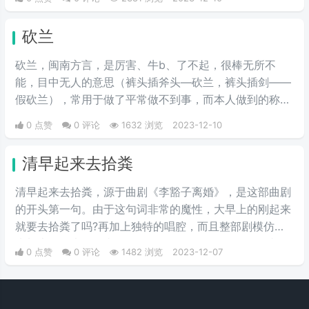
情，再遇到时已经激情不起来了，或用于强调程度之深。
砍兰
砍兰，闽南方言，是厉害、牛b、了不起，很棒无所不
能，目中无人的意思（裤头插斧头—砍兰，裤头插剑——
假砍兰），常用于做了平常做不到事，而本人做到的称
赞。
0 点赞
0 评论
1632 浏览
2023-12-10
清早起来去拾粪
清早起来去拾粪，源于曲剧《李豁子离婚》，是这部曲剧
的开头第一句。由于这句词非常的魔性，大早上的刚起来
就要去拾粪了吗?再加上独特的唱腔，而且整部剧模仿起
来加上场景也很有喜剧色彩，于‌‌‌‌‌‌‌‌‌‌‌‌是引起了网友们的争相效
0 点赞
0 评论
1482 浏览
2023-12-07
仿。