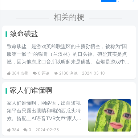
相关的梗
致命碘盐
致命碘盐，是游戏英雄联盟区的主播孙悟空，被称为“国
服第一猴子”的猴哥（兰汉林）的口头禅。碘盐其实是点
燃，因为他东北口音所以听起来是碘盐。点燃是游戏中的
一个召唤师技能，可以对对面造成伤害。
384 点赞
0 评论
2180 浏览
2024-03-10
家人们谁懂啊
家人们谁懂啊，网络语，出自短视
频平台只露出眼睛和嘴的西瓜头特
效。搭配上AI语音TVB女声“家人们
谁懂啊”的开场白，一股浓浓的绿茶
384
0
2024-02-25
味儿。这个梗常常用来表达一种寻