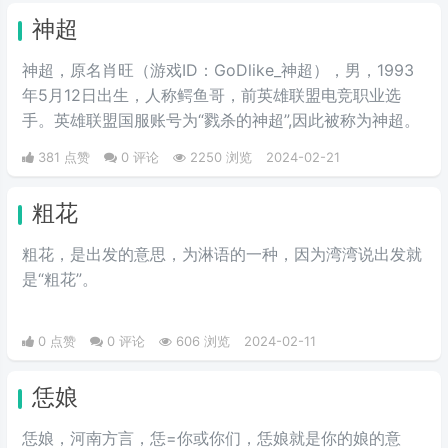
求共鸣或寻求理解的呼声，让人感
神超
到亲切和温暖。后来，伴随特效的
走红引来了一批网友的翻拍，还被
神超，原名肖旺（游戏ID：GoDlike_神超），男，1993
一些恶意引流的博主进行了二创，
年5月12日出生，人称鳄鱼哥，前英雄联盟电竞职业选
现在主要在发布一些难以启齿的事
手。英雄联盟国服账号为“戮杀的神超”,因此被称为神超。
情，或者凡尔赛的时候开头做开场
381 点赞
0 评论
2250 浏览
2024-02-21
白。
粗花
粗花，是出发的意思，为淋语的一种，因为湾湾说出发就
是“粗花”。
0 点赞
0 评论
606 浏览
2024-02-11
恁娘
恁娘，河南方言，恁=你或你们，恁娘就是你的娘的意