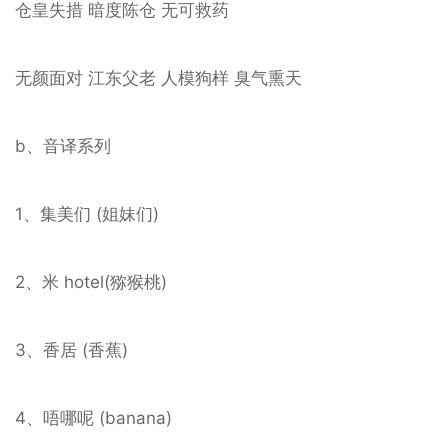
仓皇失措 暗度陈仓 无可救药
无颜面对 江东父老 人模狗样 臭气熏天
b、音译系列
1、集美们 (姐妹们)
2、米 hotel(猕猴桃)
3、香居 (香蕉)
4、唔哪呢 (banana)