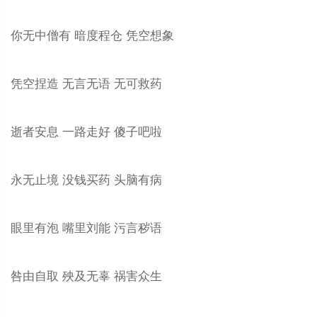
你无中僧有 暗度程仓 凭空想象
凭空捏造 无言无语 无可救药
逝者安息 一路走好 傻子吧啦
永无止境 没钱买药 头脑有病
眼里有泡 嘴里刘能 污言秽语
咎由自取 殃及无辜 祸害众生