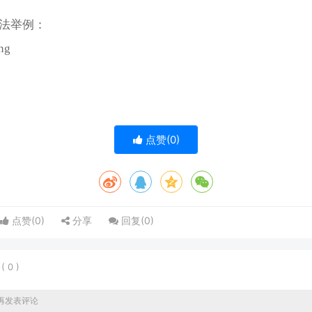
用法举例：
ng
点赞(
0
)
点赞(
0
)
分享
回复(
0
)
表
(
0
)