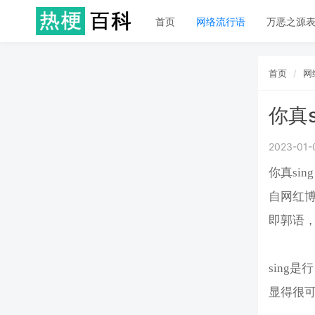
首页
网络流行语
万恶之源
首页
网
你真s
2023-01-
你真si
自网红
即郭语，
sing
显得很