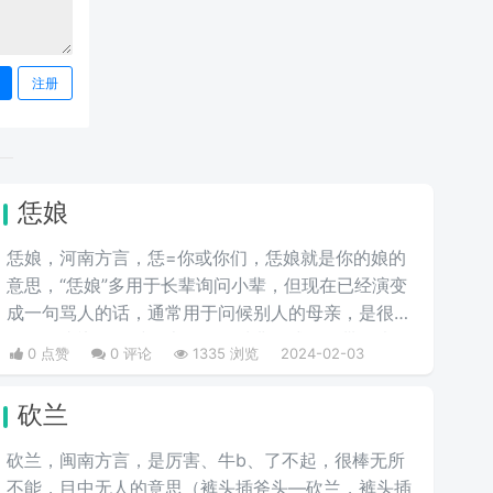
注册
恁娘
恁娘，河南方言，恁=你或你们，恁娘就是你的娘的
意思，“恁娘”多用于长辈询问小辈，但现在已经演变
成一句骂人的话，通常用于问候别人的母亲，是很多
人的口头禅，有时候也用作一种非正式的、带有幽默
0 点赞
0 评论
1335 浏览
2024-02-03
或风趣色彩的称呼方式，尤其是在与同辈朋友的交流
中。这样的用法旨在增加彼此间的友谊和亲切感。
砍兰
砍兰，闽南方言，是厉害、牛b、了不起，很棒无所
不能，目中无人的意思（裤头插斧头—砍兰，裤头插