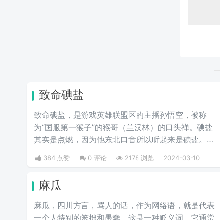
致命碘盐
致命碘盐，是游戏英雄联盟区的主播孙悟空，被称
为“国服第一猴子”的猴哥（兰汉林）的口头禅。碘盐
其实是点燃，因为他东北口音所以听起来是碘盐。点
燃是游戏中的一个召唤师技能，可以对对面造成伤
384 点赞
0 评论
2178 浏览
2024-03-10
害。
麻瓜
麻瓜，四川方言，骂人的话，作为网络语，就是代表
一个人特别的笨拙和愚蠢，这是一种贬义词，它通常