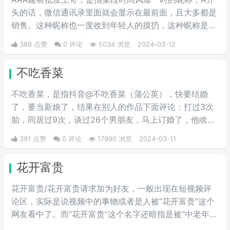
头的话，微信通讯录里面就会显示在最前面，且大多都是
销售。这种昵称也一度收到年轻人的摸扔，这种昵称是模
仿中老年人的语气头像昵称在网上冲浪。
388 点赞
0 评论
5034 浏览
2024-03-12
不吃香菜
不吃香菜，是指抖音@不吃香菜（蒲公英），快要结婚
了，要当新娘了，结果在别人的作品下面评论：打过3次
胎，同居过9次，谈过26个男朋友，马上订婚了，他啥都
不知道，彩礼还给29万。
391 点赞
0 评论
17990 浏览
2024-03-11
花开富贵
花开富贵/花开富贵请求加为好友，一般出现在短视频评
论区，实际是说视频中的事物或者是人被“花开富贵”这个
网友看中了。而“花开富贵”这个名字还暗指是被“中老年
人”看中了。