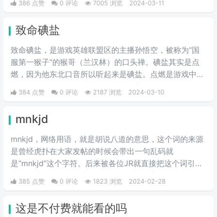
386 点赞
0 评论
7005 浏览
2024-03-11
致命碘盐
致命碘盐，是游戏英雄联盟区的主播孙悟空，被称为“国
服第一猴子”的猴哥（兰汉林）的口头禅。碘盐其实是点
燃，因为他东北口音所以听起来是碘盐。点燃是游戏中的
一个召唤师技能，可以对对面造成伤害。
384 点赞
0 评论
2187 浏览
2024-03-10
mnkjd
mnkjd，网络用语，就是胡说八道的意思，这个词的来源
是曾经虎扑在大家发帖的时候会带出一句乱码就
是“mnkjd”这个字符。后来被各位JR就直接把这个词引申
成意思为胡说八道，比如说有一个人在胡言乱语，我们就
385 点赞
0 评论
1823 浏览
2024-02-28
说他在mnkjd，也就是胡乱说话的意思。
这是不付费就能看的吗