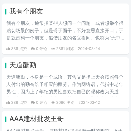
我有个朋友
我有个朋友，通‌‌‌‌‌‌‌‌常指某些人想问一个问题，或者想举个很
贴切场景的例子，但是碍于面子，不好意思直接开口，于
是就虚构一个朋友，假借朋友的名义提问。也称为“无中
生友”和“薛定谔的朋友”。一般来说，这个朋友就是自己。
386 点赞
0 评论
2861 浏览
2024-03-24
天道酬勤
天道酬勤，本身是一个成语，其含义是指上天会按照每个
人付出的勤奋给予相应的酬劳。作为网络语，代指中老年
男性，因为上了年纪的男性喜欢把自己的昵称改为天道酬
勤，花开富贵，上善若水等，其中天道酬勤和上善若水深
388 点赞
0 评论
3086 浏览
2024-03-12
受男性用户的喜欢，花开富贵深受女性用户的青睐。
AAA建材批发王哥
AAA建材批发王哥，是指某段时间风靡一时的昵称，A开