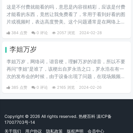
这是不付费就能看的吗，意思是内容很精彩，应该是付费
才能看的东西，竟然让我免费看了，常用于看到好看的图
片或视频时，表达高度赞美。这个问题通常是在网络上用
来调侃那些标榜为 "少儿不宜" 内容的事物，出自微博热
384 点赞
0 评论
2057 浏览
2024-02-28
评。它也可以用作粉丝对偶像美图的赞美，“免费看”源于
现在很多精品都需要付费观看，因此本句也有一种“太太
李姐万岁
真大方”的意思。
李姐万岁，网络词，谐音梗，理解万岁的谐音，所以不要
再问“李姐”是谁了，该梗出自罗永浩之口，罗永浩在有一
次的发布会的时候，由于设备出现了问题，在现场频频出
错，满头大汗的罗永浩不断地说【李姐万岁】来缓解尴
385 点赞
0 评论
2165 浏览
2024-02-26
尬，然后被一些锤子的粉丝疯狂传播。疯狂复读，每每出
现别人错误的时候，都会出现【李姐万岁】这样的字眼，
可以说相当沙雕了，哈哈哈哈哈哈哈哈哈。
Copyright © 2026 All rights reserved. 热梗百科
滇ICP备
17007703号-14
关于我们
用户协议
隐私政策
版权声明
会员中心