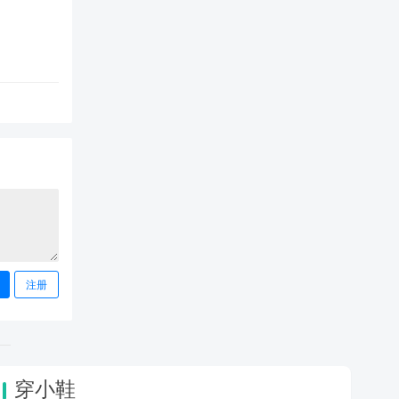
注册
穿小鞋