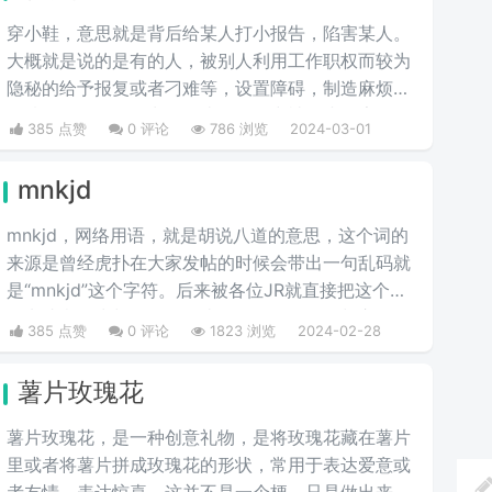
穿小鞋，意思就是背后给某人打小报告，陷害某人。
大概就是说的是有的人，被别人利用工作职权而较为
隐秘的给予报复或者刁难等，设置障碍，制造麻烦，
摆掉刁难。一般最常见的比如工作中被打小报告等。
385 点赞
0 评论
786 浏览
2024-03-01
mnkjd
mnkjd，网络用语，就是胡说八道的意思，这个词的
来源是曾经虎扑在大家发帖的时候会带出一句乱码就
是“mnkjd”这个字符。后来被各位JR就直接把这个词
引申成意思为胡说八道，比如说有一个人在胡言乱
385 点赞
0 评论
1823 浏览
2024-02-28
语，我们就说他在mnkjd，也就是胡乱说话的意思。
薯片玫瑰花
薯片玫瑰花，是一种创意礼物，是将玫瑰花藏在薯片
里或者将薯片拼成玫瑰花的形状，常用于表达爱意或
者友情，表达惊喜，这并不是一个梗，只是做出来以