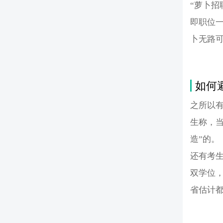
“萝卜招
即职位
卜无路
如何
之所以有
生称，
造”的。
还有考
双学位
省估计都