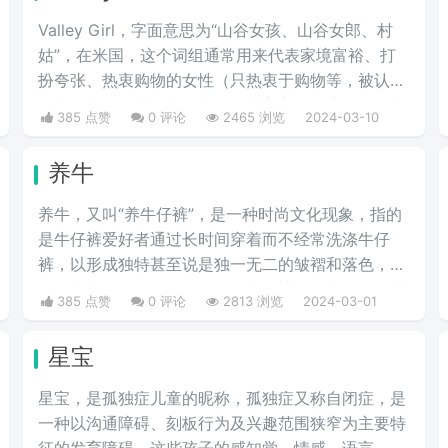
Valley Girl，字面意思为“山谷女孩、山谷女郎、村
姑”，在米国，这个词组通常用来代表家境富裕、打
扮夸张、热衷购物的女性（只热衷于购物等，被认为
是加利福尼亚州圣费尔南多谷地富家女的典型）。或
385 点赞
0 评论
2465 浏览
2024-03-10
者说得难听点，就是形容波大无脑又拜金虚荣的金发
妹，一般被如此称呼的女人都是外表给人感觉愚笨，
养牛
打扮夸张及喜欢购物的金发姑娘。
养牛，又叫“养牛仔裤”，是一种时尚文化现象，指的
是牛仔裤爱好者通过长时间穿着而不经常洗涤牛仔
裤，以形成独特甚至说是独一无二的皱褶和落色，从
而打造出一条具有个人特色的牛仔裤。首先我们要选
385 点赞
0 评论
2813 浏览
2024-03-01
择一条原色的牛仔裤，是没有经过洗水处理的，也就
是我们所说的“多穿少洗”，这样的方法就叫做养牛仔
星宝
裤。
星宝，是孤独症儿童的昵称，孤独症又称自闭症，是
一种以沟通障碍、刻板行为及兴趣范围狭窄为主要特
征的发育障碍。这些孩子的感知觉、情感、语言、思