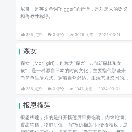
尼哥，是英文单词“nigger”的音译，是对黑人的贬义
和侮辱性称呼。
385 点赞
0 评论
3025 浏览
2024-03-11
森女
森女（Mori girl)，也称为“森ガール”或“森林系女
孩”，是一种源自日本的时尚文化，主要指代那些崇
尚简单生活方式、穿着自然舒适、生活态度悠闲的年
轻女性，整个人看起来就像从森林中走出的女性。
386 点赞
0 评论
1047 浏览
2024-03-01
报恩榴莲
报恩榴莲，指的是打开榴莲后果房饱满，内馅饱满、
香甜软糯，物超所值，而“报仇榴莲”则恰恰相反，是
指那些皮厚馅少、果实干瘪、“发育不良”的；“榴莲刺