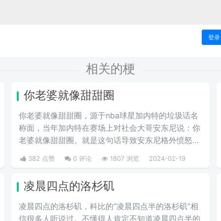
登录
相关的梗
你老婆就像甜甜圈
你老婆就像甜甜圈，源于nba球星加内特的垃圾话名
称面，当年加内特在赛场上对社会大哥安东尼说：你
老婆就像甜甜圈。就是这句话导致安东尼格外愤怒，
赛后安东尼更是带了很多道上的人去堵加内特的大巴
382 点赞
0 评论
1807 浏览
2024-02-19
车，搞得英汉加内特连大巴车都不敢下！
凌晨四点的洛杉矶
凌晨四点的洛杉矶，科比的“凌晨四点半的洛杉矶”相
信很多人听说过。不懂得人肯定不知道凌晨四点半的