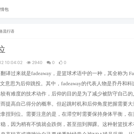
表情包
络流行语
位
12 10:04:02
2940
0
0
翻译过来就是fadeaway，是篮球术语中的一种，其全称为 Fade
，中文意思为后仰跳投。其中，fadeaway的代表人物是乔丹和科
比较有难度的技术动作，后仰的目的是为了减少被防守自己的
进而提高自己得分的概率。但起跳时机和后仰角度把握需要大
能拿捏到位。需要注意的是，在滞空时需要保持身体平衡，在
站稳，因为稍有不慎就会跌倒，甚至扭到脚踝。这种射篮技术