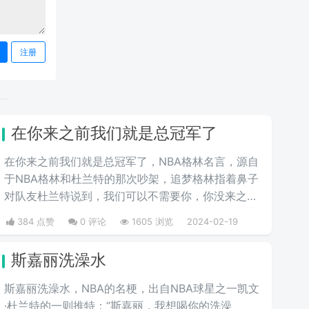
注册
在你来之前我们就是总冠军了
在你来之前我们就是总冠军了，NBA格林名言，源自
于NBA格林和杜兰特的那次吵架，追梦格林指着鼻子
对队友杜兰特说到，我们可以不需要你，你没来之前
我们打得更好，在你来之前我们就是总冠军了！内心
384 点赞
0 评论
1605 浏览
2024-02-19
受到伤害的杀神杜兰特第二年便选择加盟了篮网。
斯嘉丽洗澡水
斯嘉丽洗澡水，NBA的名梗，出自NBA球星之一凯文
·杜兰特的一则推特：“斯嘉丽，我想喝你的洗澡