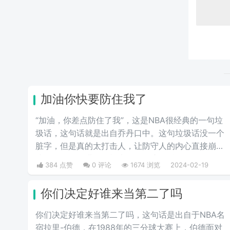
加油你快要防住我了
“加油，你差点防住了我”，这是NBA很经典的一句垃
圾话，这句话就是出自乔丹口中。这句垃圾话没一个
脏字，但是真的太打击人，让防守人的内心直接崩
溃。没有超强进攻，根本不敢说这句话。
384 点赞
0 评论
1674 浏览
2024-02-19
你们决定好谁来当第二了吗
你们决定好谁来当第二了吗，这句话是出自于NBA名
宿拉里-伯德，在1988年的三分球大赛上，伯德面对