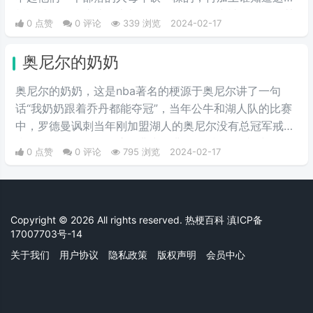
树是谁砍的？这让穆大叔的年龄不仅在国内被玩坏了，甚
0 点赞
0 评论
339 浏览
2024-02-17
至在米国都被当成一个非常著名的梗，今天让穆大叔测骨
龄，明天让检查牙齿的。
奥尼尔的奶奶
奥尼尔的奶奶，这是nba著名的梗源于奥尼尔讲了一句
话“我奶奶跟着乔丹都能夺冠”，当年公牛和湖人队的比赛
中，罗德曼讽刺当年刚加盟湖人的奥尼尔没有总冠军戒
指，于是奥尼尔回了这句非常经典的梗“我奶奶和乔丹一
0 点赞
0 评论
795 浏览
2024-02-17
起打球都能拿到总冠军”，瞬间刺激的罗德曼哑口无言。
这句话充满了讽刺意味，但也充分证明了乔丹实力不俗。
Copyright © 2026 All rights reserved. 热梗百科
滇ICP备
17007703号-14
关于我们
用户协议
隐私政策
版权声明
会员中心