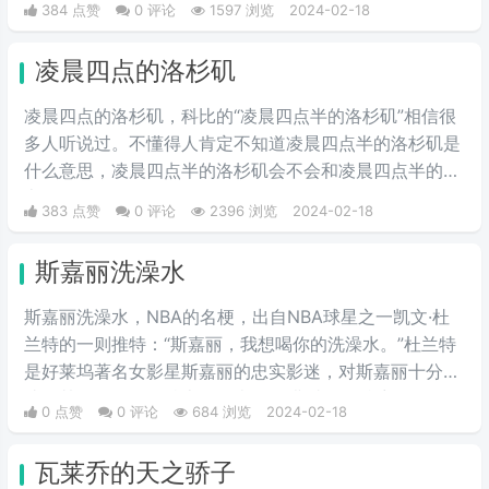
384 点赞
0 评论
1597 浏览
2024-02-18
凌晨四点的洛杉矶
凌晨四点的洛杉矶，科比的“凌晨四点半的洛杉矶”相信很
多人听说过。不懂得人肯定不知道凌晨四点半的洛杉矶是
什么意思，凌晨四点半的洛杉矶会不会和凌晨四点半的北
京差不多。
383 点赞
0 评论
2396 浏览
2024-02-18
斯嘉丽洗澡水
斯嘉丽洗澡水，NBA的名梗，出自NBA球星之一凯文·杜
兰特的一则推特：“斯嘉丽，我想喝你的洗澡水。”杜兰特
是好莱坞著名女影星斯嘉丽的忠实影迷，对斯嘉丽十分痴
迷，甚至曾经在推特上公开表示：“斯嘉丽，我想喝你的
0 点赞
0 评论
684 浏览
2024-02-18
洗澡水”
瓦莱乔的天之骄子