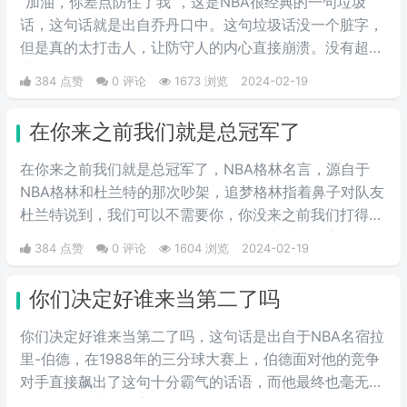
“加油，你差点防住了我”，这是NBA很经典的一句垃圾
话，这句话就是出自乔丹口中。这句垃圾话没一个脏字，
但是真的太打击人，让防守人的内心直接崩溃。没有超强
进攻，根本不敢说这句话。
384 点赞
0 评论
1673 浏览
2024-02-19
在你来之前我们就是总冠军了
在你来之前我们就是总冠军了，NBA格林名言，源自于
NBA格林和杜兰特的那次吵架，追梦格林指着鼻子对队友
杜兰特说到，我们可以不需要你，你没来之前我们打得更
好，在你来之前我们就是总冠军了！内心受到伤害的杀神
384 点赞
0 评论
1604 浏览
2024-02-19
杜兰特第二年便选择加盟了篮网。
你们决定好谁来当第二了吗
你们决定好谁来当第二了吗，这句话是出自于NBA名宿拉
里-伯德，在1988年的三分球大赛上，伯德面对他的竞争
对手直接飙出了这句十分霸气的话语，而他最终也毫无悬
念的拿下了这场比赛的冠军。