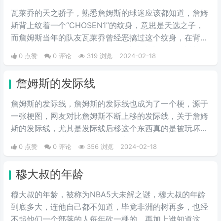
瓦莱乔的天之骄子，熟悉詹姆斯的球迷应该都知道，詹姆
斯背上纹着一个“CHOSEN1”的纹身，意思是天选之子，
而詹姆斯当年的队友瓦莱乔曾经恶搞过这个纹身，在背上
用笔写下了“CHOSEN2”的纹身，这也成为了民间大神一
0 点赞
0 评论
319 浏览
2024-02-18
个经久不衰的梗。
詹姆斯的发际线
詹姆斯的发际线，詹姆斯的发际线也成为了一个梗，源于
一张梗图，网友对比詹姆斯不断上移的发际线，关于詹姆
斯的发际线，尤其是发际线后移这个东西真的是被玩坏
了，很多他的球迷甚至有一种担心，担心老詹有一天会不
0 点赞
0 评论
356 浏览
2024-02-18
会体会到中年谢顶的痛苦，甚至当时网上还出现了许多PS
詹姆斯谢顶之后的照片，不过还好老詹有钱，治好了发际
穆大叔的年龄
线问题，现在连发带都不带了。
穆大叔的年龄，被称为NBA5大未解之谜，穆大叔的年龄
到底多大，连他自己都不知道，毕竟非洲的树再多，也经
不起他们一个部落的人每年砍一棵的，再加上谁知道这棵