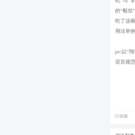
吧”与“
的“毅丝
吃了这碗
用法举
ps:以
语言规
收藏