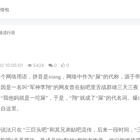
表情包
络流行语
02 10:05:01
5424
0
0
个网络用语，拼音是xiang，网络中作为“屎”的代称，源于
因是一名叫“军神李翔”的网友曾在贴吧里舌战群雄三天三夜
“我他妈就是一坨屎”，于是，“翔”就成了“屎”的代名词。爆
出自这里。
说法只在 “三巨头吧”和其兄弟贴吧流传，后来一段时间，“