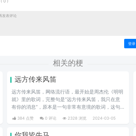
表
(
0
)
登录
相关的梗
远方传来风笛
远方传来风笛，网络流行语，最开始是周杰伦《明明
就》里的歌词，完整句是“远方传来风笛，我只在意
有你的消息”，原本是一句非常有意境的歌词，这句
歌词却代表了“滚”，成了一种很新的骂人方式。
384 点赞
0 评论
2328 浏览
2024-03-05
你我皆牛马