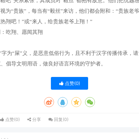
李毅吧”关系紧张，其成员对“毅丝”都抱有敌意。他们把优越
”视为“贵族”，每当有“毅丝”来访，他们都会附和：“贵族老
热翔吧！”或“来人，给贵族老爷上翔！”
例：吃翔、愿闻其翔
“翔”字为“屎”义，是恶意低俗行为，且不利于汉字传播传承，
范、倡导文明用语，做良好语言环境的守护者。
点赞(
0
)
点赞(
0
)
分享
回复(
0
)