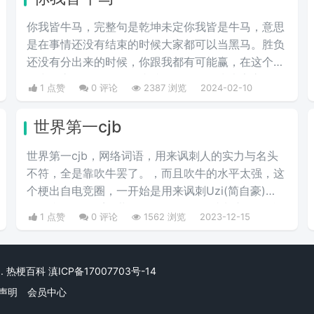
你我皆牛马，完整句是乾坤未定你我皆是牛马，意思
是在事情还没有结束的时候大家都可以当黑马。胜负
还没有分出来的时候，你跟我都有可能赢，在这个生
活中，永远不要轻易的小瞧任何人，因为大家永远不
1 点赞
0 评论
2387 浏览
2024-02-10
知道，在生活的下一个转角处，这个人会有什么样出
彩的举动，不要因为一时的得意而觉得自己是最厉害
世界第一cjb
的，也不要因为一时的失意而觉得自己是弱的。
世界第一cjb，网络词语，用来讽刺人的实力与名头
不符，全是靠吹牛罢了。‌‌，而且吹牛的水平太强，这
个梗出自电竞圈，一开始是用来讽刺Uzi(简自豪)
的，当年Uzi顶着“世界第一ADC”的名头加入OMG战
1 点赞
0 评论
1562 浏览
2023-12-15
队，志在组成银河战舰，但是OMG战队的战绩并不
怎么好，这就有了世界第一cjb这个梗。
rved. 热梗百科
滇ICP备17007703号-14
声明
会员中心