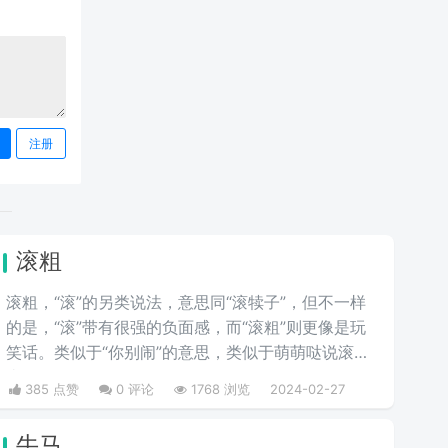
注册
滚粗
滚粗，“滚”的另类说法，意思同“滚犊子”，但不一样
的是，“滚”带有很强的负面感，而“滚粗”则更像是玩
笑话。类似于“你别闹”的意思，类似于萌萌哒说滚粗
去啊。
385 点赞
0 评论
1768 浏览
2024-02-27
牛马