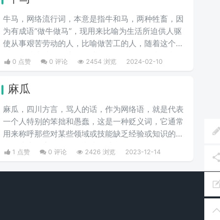
牛马，网络流行词，本意是指牛和马，两种牲畜，因
为有成语“做牛做马”，现用来比喻为生活所迫供人驱
使从事艰苦劳动的人，比喻做苦工的人，随着这个梗
用的人越来越多，这个梗从最开始的很强的嘲讽意
0 点赞
0 评论
2454 浏览
2024-02-10
味，慢慢演变成了调侃，现在很多人用这个梗来调侃
自己。
麻瓜
麻瓜，四川方言，骂人的话，作为网络语，就是代表
一个人特别的笨拙和愚蠢，这是一种贬义词，它通常
用来称呼那些对某些领域或技能缺乏经验或知识的
人，或者形容一个人做事让人感觉滑稽可笑，如今在
1 点赞
0 评论
2426 浏览
2023-12-14
各大论坛贴吧上我们时常看到网友之间互相对喷麻
瓜、孤儿这样的词，尤其是百度贴吧成为热词，麻瓜
= zz = 智障的意思。