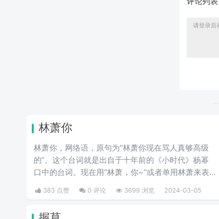
评论列
林萧你
林萧你，网络语，原句为“林萧你现在骂人真够高级
的”。这个台词就是出自于十年前的《小时代》杨幂
口中的台词。现在用“林萧，你~”或者单用林萧来表
达，都是表达的一种阴阳怪气的意思。这三个字表示
383 点赞
0 评论
3699 浏览
2024-03-05
别人在对于某件事情评判的时候运用的非常巧妙，就
传说中的说话，不带脏字！
握草