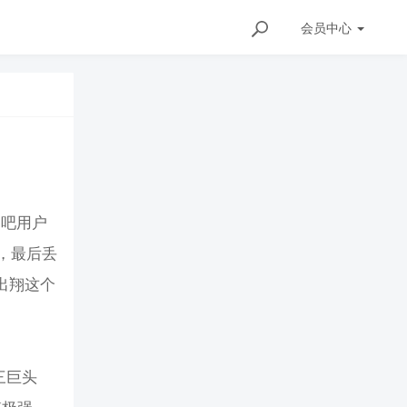
会员
中心
帝吧用户
，最后丢
出翔这个
三巨头