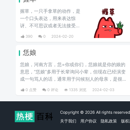
握草，一只手拿草的动作，是
一个口头表达，用来表达惊
讶、不可思议或者无法接受的
事情，也就是“无语”的意思，
390
0
2024-02-20
并不是骂人的意思。
恁娘
恁娘，河南方言，恁=你或你们，恁娘就是你的娘的
意思，“恁娘”多用于长辈询问小辈，但现在已经演变
成一句骂人的话，通常用于问候别人的母亲，是很多
人的口头禅，有时候也用作一种非正式的、带有幽默
0 点赞
0 评论
1335 浏览
2024-02-03
或风趣色彩的称呼方式，尤其是在与同辈朋友的交流
中。这样的用法旨在增加彼此间的友谊和亲切感。
Copyright © 2026 All rights rese
关于我们
用户协议
隐私政策
版权