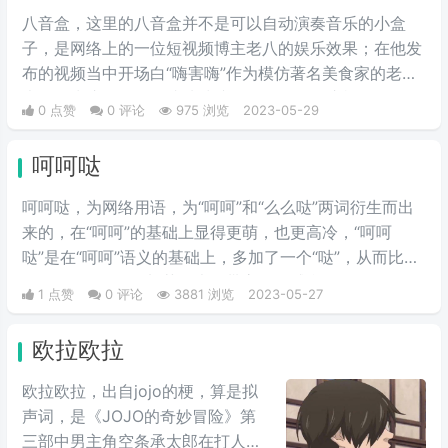
到“giao哥”算作是一句口头禅，不
八音盒，这里的八音盒并不是可以自动演奏音乐的小盒
是什么骂人的话。
子，是网络上的一位短视频博主老八的娱乐效果；在他发
布的视频当中开场白“嗨害嗨”作为模仿著名美食家的老八
也是因为这个开场白成功洗脑了无数网友，这样一句开场
0 点赞
0 评论
975 浏览
2023-05-29
白，是引起大家注意的语气词，打招呼用语，由于过于魔
性也被称为八音盒。
呵呵哒
呵呵哒，为网络用语，为“呵呵”和“么么哒”两词衍生而出
来的，在“呵呵”的基础上显得更萌，也更高冷，“呵呵
哒”是在“呵呵”语义的基础上，多加了一个“哒”，从而比单
纯的“呵呵”显得更加萌，也稍带高冷的感觉。呵呵在聊天
1 点赞
0 评论
3881 浏览
2023-05-27
中本身也是表达对对方语句的不屑，“呵呵哒”也就还有另
一种说法，即表示调侃，口气稍带轻蔑，但也不算骂人的
欧拉欧拉
话，但这种语气比前者弱了很多，会使人认为在开玩笑。
欧拉欧拉，出自jojo的梗，算是拟
声词，是《JOJO的奇妙冒险》第
三部中男主角空条承太郎在打人的