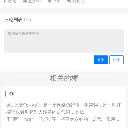
点赞(
1
)
分享
回复(
0
)
收藏
评论列表
(
0
)
登录
注册
相关的梗
oi
oi，发音“o~ye”，是一个网络流行语，象声词，是一种打
招呼或者引起别人注意的语气词，类似
于“喂”，“wai”、“哎你”等一些不太友好的与语气，常用于
和朋友、同事或熟人之间的交流。