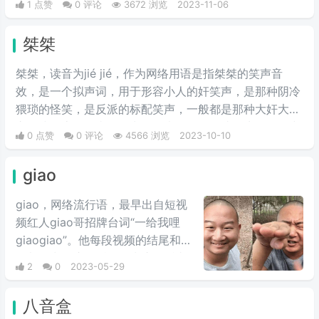
1 点赞
0 评论
3672 浏览
2023-11-06
桀桀
桀桀，读音为jié jié，作为网络用语是指桀桀的笑声音
效，是一个拟声词，用于形容小人的奸笑声，是那种阴冷
猥琐的怪笑，是反派的标配笑声，一般都是那种大奸大恶
之人或妖魔鬼怪喜欢发出的笑声。现在一些男生在聊天中
0 点赞
0 评论
4566 浏览
2023-10-10
也会发“桀桀桀​”表示奸笑。
giao
giao，网络流行语，最早出自短视
频红人giao哥招牌台词“一给我哩
giaogiao”。他每段视频的结尾和中
间都会出现这句话，因为这句话太
2
0
2023-05-29
过魔性，加上他疯癫的饶舌说唱，
giao哥从此一炮而红，成为了网
八音盒
红，现在每当提到“giao”字就会想