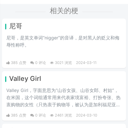
相关的梗
尼哥
尼哥，是英文单词“nigger”的音译，是对黑人的贬义和侮
辱性称呼。
385 点赞
0 评论
3021 浏览
2024-03-11
Valley Girl
Valley Girl，字面意思为“山谷女孩、山谷女郎、村姑”，
在米国，这个词组通常用来代表家境富裕、打扮夸张、热
衷购物的女性（只热衷于购物等，被认为是加利福尼亚州
圣费尔南多谷地富家女的典型）。或者说得难听点，就是
385 点赞
0 评论
2461 浏览
2024-03-10
形容波大无脑又拜金虚荣的金发妹，一般被如此称呼的女
人都是外表给人感觉愚笨，打扮夸张及喜欢购物的金发姑