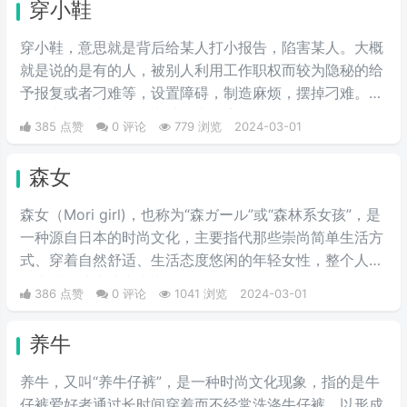
穿小鞋
娘。
穿小鞋，意思就是背后给某人打小报告，陷害某人。大概
就是说的是有的人，被别人利用工作职权而较为隐秘的给
予报复或者刁难等，设置障碍，制造麻烦，摆掉刁难。一
般最常见的比如工作中被打小报告等。
385 点赞
0 评论
779 浏览
2024-03-01
森女
森女（Mori girl)，也称为“森ガール”或“森林系女孩”，是
一种源自日本的时尚文化，主要指代那些崇尚简单生活方
式、穿着自然舒适、生活态度悠闲的年轻女性，整个人看
起来就像从森林中走出的女性。
386 点赞
0 评论
1041 浏览
2024-03-01
养牛
养牛，又叫“养牛仔裤”，是一种时尚文化现象，指的是牛
仔裤爱好者通过长时间穿着而不经常洗涤牛仔裤，以形成