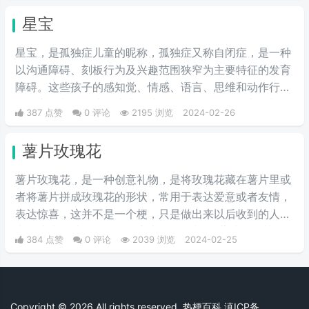
星宝
星宝，是孤独症儿童的昵称，孤独症又称自闭症，是一种
以沟通障碍、刻板行为及兴趣范围狭窄为主要特征的发育
障碍。这些孩子的感知觉、情感、语言、思维和动作行为
等多方面都会有或多或少的障碍。是一个数目不断增加，
387 点赞
0 评论
2195 浏览
2024-02-26
且急需社会关爱与理解的群体。
薯片玫瑰花
薯片玫瑰花，是一种创意礼物，是将玫瑰花藏在薯片里或
者将薯片拼成玫瑰花的形状，常用于表达爱意或者友情，
表达惊喜，这并不是一个梗，只是做出来以后收到的人常
常会惊喜而感动，只因抖音上很多人都将“薯片玫瑰花”做
384 点赞
0 评论
2039 浏览
2024-02-25
出来送给自己喜爱的人，因此受到人们的争相模仿。
Copyright © 2026 All rights reserved. 热梗百科
滇ICP备