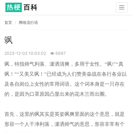
Togg
navig
首页
网络流行语
飒
2023-12-02 10:03:02
6697
飒，特指帅气利落、潇洒清爽，多用于女性。“飒!”“真
飒！”“又美又飒！”已经成为人们赞美奋战在各行各业以
及各自岗位上女性的常用词语。这个词本身是一只存在
的，是因为口罩原因凸显出来的花木兰而出圈。
首先，这里的飒其实是英姿飒爽里面的这个意思，就是
形容一个人干净利落，潇洒帅气的意思，形容非常有个