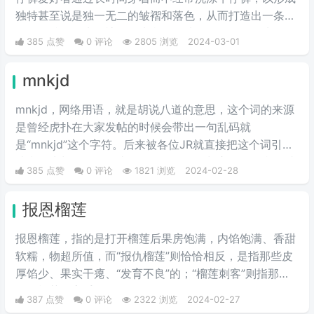
独特甚至说是独一无二的皱褶和落色，从而打造出一条具
有个人特色的牛仔裤。首先我们要选择一条原色的牛仔
385 点赞
0 评论
2805 浏览
2024-03-01
裤，是没有经过洗水处理的，也就是我们所说的“多穿少
洗”，这样的方法就叫做养牛仔裤。
mnkjd
mnkjd，网络用语，就是胡说八道的意思，这个词的来源
是曾经虎扑在大家发帖的时候会带出一句乱码就
是“mnkjd”这个字符。后来被各位JR就直接把这个词引申
成意思为胡说八道，比如说有一个人在胡言乱语，我们就
385 点赞
0 评论
1821 浏览
2024-02-28
说他在mnkjd，也就是胡乱说话的意思。
报恩榴莲
报恩榴莲，指的是打开榴莲后果房饱满，内馅饱满、香甜
软糯，物超所值，而“报仇榴莲”则恰恰相反，是指那些皮
厚馅少、果实干瘪、“发育不良”的；“榴莲刺客”则指那些
会挑榴莲的高手。
387 点赞
0 评论
2322 浏览
2024-02-27