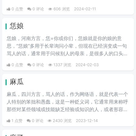
0 点赞
0 评论
606 浏览
2024-02-11
恁娘
恁娘，河南方言，恁=你或你们，恁娘就是你的娘的意
思，“恁娘”多用于长辈询问小辈，但现在已经演变成一句
骂人的话，通常用于问候别人的母亲，是很多人的口头
禅，有时候也用作一种非正式的、带有幽默或风趣色彩的
0 点赞
0 评论
1337 浏览
2024-02-03
称呼方式，尤其是在与同辈朋友的交流中。这样的用法旨
在增加彼此间的友谊和亲切感。
麻瓜
麻瓜，四川方言，骂人的话，作为网络语，就是代表一个
人特别的笨拙和愚蠢，这是一种贬义词，它通常用来称呼
那些对某些领域或技能缺乏经验或知识的人，或者形容一
个人做事让人感觉滑稽可笑，如今在各大论坛贴吧上我们
1 点赞
0 评论
2430 浏览
2023-12-14
时常看到网友之间互相对喷麻瓜、孤儿这样的词，尤其是
百度贴吧成为热词，麻瓜 = zz = 智障的意思。