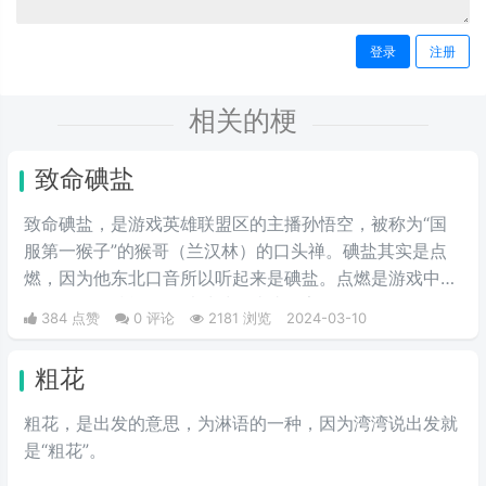
登录
注册
相关的梗
致命碘盐
致命碘盐，是游戏英雄联盟区的主播孙悟空，被称为“国
服第一猴子”的猴哥（兰汉林）的口头禅。碘盐其实是点
燃，因为他东北口音所以听起来是碘盐。点燃是游戏中的
一个召唤师技能，可以对对面造成伤害。
384 点赞
0 评论
2181 浏览
2024-03-10
粗花
粗花，是出发的意思，为淋语的一种，因为湾湾说出发就
是“粗花”。