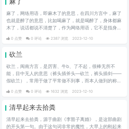
麻了
麻了，网络用语，即麻木了的意思，在四川方言中，麻了
也就是醉了的意思，比如喝麻了，就是喝醉了，身体都麻
木了，说话都说不清楚了，作为网络用语，它不是指身体
上的麻痹，而是精神上的麻木，指经历了太多类似的事
0 点赞
0 评论
2387 浏览
2023-12-10
情，再遇到时已经激情不起来了，或用于强调程度之深。
砍兰
砍兰，闽南方言，是厉害、牛b、了不起，很棒无所不
能，目中无人的意思（裤头插斧头—砍兰，裤头插剑——
假砍兰），常用于做了平常做不到事，而本人做到的称
赞。
0 点赞
0 评论
1632 浏览
2023-12-10
清早起来去拾粪
清早起来去拾粪，源于曲剧《李豁子离婚》，是这部曲剧
的开头第一句。由于这句词非常的魔性，大早上的刚起来