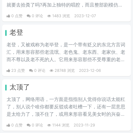
就要去拾粪了吗?再加上独特的唱腔，而且整部剧模仿起
来加上场景也很有喜剧色彩，于‌‌‌‌‌‌‌‌‌‌‌‌是引起了网友们的争相效
0 点赞
0 评论
1483 浏览
2023-12-07
仿。
老登
老登，又被戏称为老毕登，是一个带有贬义的东北方言词
汇，用来形容那些老流氓、老色鬼、老东西、老家伙、老
而不尊以及老不死的人。它用来形容那些不受尊重的老年
人或者那些令人讨厌的中老年男性。
23 点赞
0 评论
28748 浏览
2023-12-06
太顶了
太顶了，网络用语，一方面是指指别人觉得你说话太能杠
了，别人说个啥你都要反驳或者吐槽一下，还有一层意思
是太给力了，顶不住了，或用来形容看见美女时的兴奋心
情。大概是因为lsp看见美女以后会发生石更现象，继而
0 点赞
0 评论
1144 浏览
2023-11-29
会出现一种搭帐篷的状态，称为“顶”）大部分时候都等