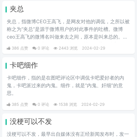
意思。网络上主要用于吐槽别人不
夹总
会内疚吗，来源于热图鹦鹉兄弟表
情包，火于知乎，该词也被《咬文
夹总，指微博CEO王高飞，是网友对他的调侃，之所以被
嚼字》评为2017年度十大流行语之
称之为“夹总”是源于微博用户的对此事件的吐槽。微博
一，现在多用于聊天中的表情包。
ceo王高飞的微博名叫做来去之间，原本是叫来总的。因
为来字去掉一竖之后是“夹”，并且微博把屏蔽敏感字的行
386 点赞
0 评论
2443 浏览
2024-02-29
为称为“夹”，所以来去之间喜提夹总这一称号。
卡吧细作
卡吧细作，指的是在图吧评论区中调侃卡吧爱好者的内
鬼，卡吧派过来的内鬼。细作，就是“内鬼、奸细”的意
思。
385 点赞
0 评论
1538 浏览
2024-02-29
没梗可以不发
没梗可以不发，最早出自媒体没有正‌‌‌‌‌‌‌‌经新闻发布时，发一