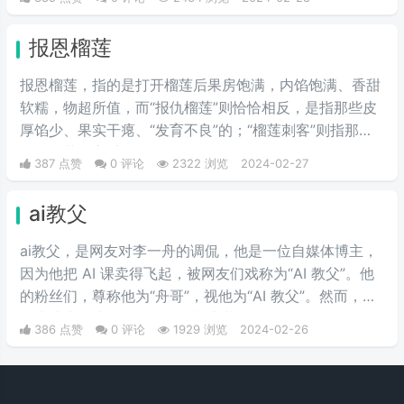
报恩榴莲
报恩榴莲，指的是打开榴莲后果房饱满，内馅饱满、香甜
软糯，物超所值，而“报仇榴莲”则恰恰相反，是指那些皮
厚馅少、果实干瘪、“发育不良”的；“榴莲刺客”则指那些
会挑榴莲的高手。
387 点赞
0 评论
2322 浏览
2024-02-27
ai教父
ai教父，是网友对李一舟的调侃，他是一位自媒体博主，
因为他把 AI 课卖得飞起，被网友们戏称为“AI 教父”。他
的粉丝们，尊称他为“舟哥”，视他为“AI 教父”。然而，质
疑声从未停止。有人说他是割韭菜的“知识网红”，有人说
386 点赞
0 评论
1929 浏览
2024-02-26
他的课程是“智商税”。