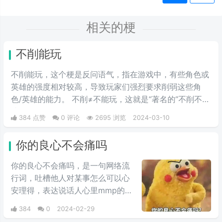
相关的梗
不削能玩
不削能玩，这个梗是反问语气，指在游戏中，有些角色或
英雄的强度相对较高，导致玩家们强烈要求削弱这些角
色/英雄的能力。 不削≠不能玩，这就是“著名的”不削不等
式。
384 点赞
0 评论
2695 浏览
2024-03-10
你的良心不会痛吗
你的良心不会痛吗，是一句网络流
行词，吐槽他人对某事怎么可以心
安理得，表达说话人心里mmp的心
情。这里的“痛”含有“内疚、愧疚、
384
0
2024-02-29
不好意思”等含义，并不是“疼痛”的