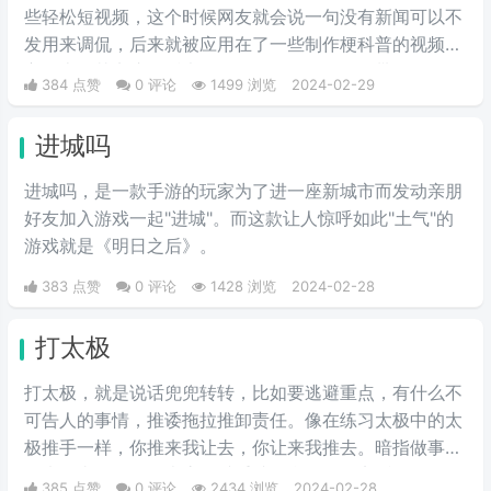
些轻松短视频，这个时候网友就会说一句没有新闻可以不
发用来调侃，后来就被应用在了一些制作梗科普的视频博
主身上，其实这句话也不算是批评，更多的是带有玩梗的
384 点赞
0 评论
1499 浏览
2024-02-29
意味。“解梗博主”的嘲讽发言，指各类梗科普相关的作者
由于“梗荒”，找不到可以科普的新梗，只好发一些烂梗、
进城吗
破梗、旧梗来敷衍了事，不被认可时，网友们就会评论一
句“没梗可以不发”。
进城吗，是一款手游的玩家为了进一座新城市而发动亲朋
好友加入游戏一起"进城"。而这款让人惊呼如此"土气"的
游戏就是《明日之后》。
383 点赞
0 评论
1428 浏览
2024-02-28
打太极
打太极，就是说话兜兜转转，比如要逃避重点，有什么不
可告人的事情，推诿拖拉推卸责任。像在练习太极中的太
极推手一样，你推来我让去，你让来我推去。暗指做事情
推来推去，不明确表态，避重就轻含糊不说实话。
385 点赞
0 评论
2434 浏览
2024-02-28