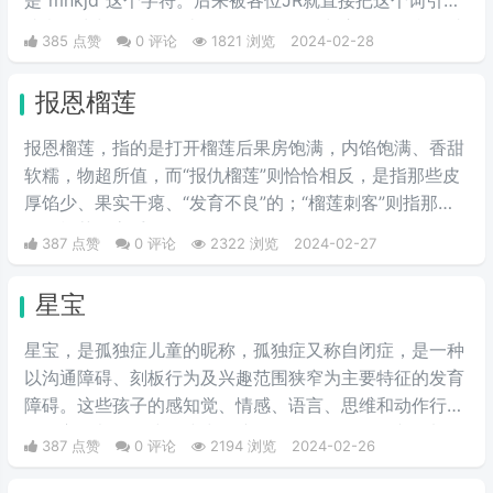
是“mnkjd”这个字符。后来被各位JR就直接把这个词引申
成意思为胡说八道，比如说有一个人在胡言乱语，我们就
385 点赞
0 评论
1821 浏览
2024-02-28
说他在mnkjd，也就是胡乱说话的意思。
报恩榴莲
报恩榴莲，指的是打开榴莲后果房饱满，内馅饱满、香甜
软糯，物超所值，而“报仇榴莲”则恰恰相反，是指那些皮
厚馅少、果实干瘪、“发育不良”的；“榴莲刺客”则指那些
会挑榴莲的高手。
387 点赞
0 评论
2322 浏览
2024-02-27
星宝
星宝，是孤独症儿童的昵称，孤独症又称自闭症，是一种
以沟通障碍、刻板行为及兴趣范围狭窄为主要特征的发育
障碍。这些孩子的感知觉、情感、语言、思维和动作行为
等多方面都会有或多或少的障碍。是一个数目不断增加，
387 点赞
0 评论
2194 浏览
2024-02-26
且急需社会关爱与理解的群体。