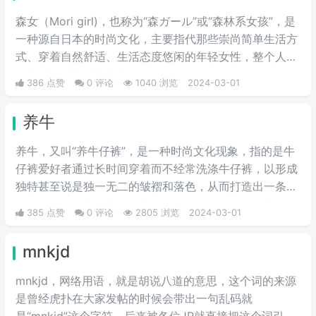
森女（Mori girl)，也称为“森ガール”或“森林系女孩”，是
一种源自日本的时尚文化，主要指代那些崇尚简单生活方
式、穿着自然舒适、生活态度悠闲的年轻女性，整个人看
起来就像从森林中走出的女性。
386 点赞
0 评论
1040 浏览
2024-03-01
养牛
养牛，又叫“养牛仔裤”，是一种时尚文化现象，指的是牛
仔裤爱好者通过长时间穿着而不经常洗涤牛仔裤，以形成
独特甚至说是独一无二的皱褶和落色，从而打造出一条具
有个人特色的牛仔裤。首先我们要选择一条原色的牛仔
385 点赞
0 评论
2805 浏览
2024-03-01
裤，是没有经过洗水处理的，也就是我们所说的“多穿少
洗”，这样的方法就叫做养牛仔裤。
mnkjd
mnkjd，网络用语，就是胡说八道的意思，这个词的来源
是曾经虎扑在大家发帖的时候会带出一句乱码就