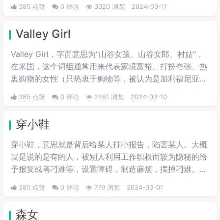
385 点赞
0 评论
3020 浏览
2024-03-11
Valley Girl
Valley Girl，字面意思为“山谷女孩、山谷女郎、村姑”，
在米国，这个词组通常用来代表家境富裕、打扮夸张、热
衷购物的女性（只热衷于购物等，被认为是加利福尼亚州
圣费尔南多谷地富家女的典型）。或者说得难听点，就是
385 点赞
0 评论
2461 浏览
2024-03-10
形容波大无脑又拜金虚荣的金发妹，一般被如此称呼的女
人都是外表给人感觉愚笨，打扮夸张及喜欢购物的金发姑
穿小鞋
娘。
穿小鞋，意思就是背后给某人打小报告，陷害某人。大概
就是说的是有的人，被别人利用工作职权而较为隐秘的给
予报复或者刁难等，设置障碍，制造麻烦，摆掉刁难。一
般最常见的比如工作中被打小报告等。
385 点赞
0 评论
779 浏览
2024-03-01
森女