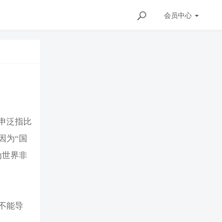
会员
中心
申泛指比
因为“国
为世界非
不能导