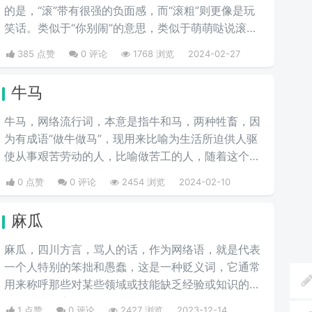
的是，“滚”带有很强的负面感，而“滚粗”则更像是玩
笑话。类似于“你别闹”的意思，类似于萌萌哒说滚粗
去啊。
385 点赞
0 评论
1768 浏览
2024-02-27
牛马
牛马，网络流行词，本意是指牛和马，两种牲畜，因
为有成语“做牛做马”，现用来比喻为生活所迫供人驱
使从事艰苦劳动的人，比喻做苦工的人，随着这个梗
用的人越来越多，这个梗从最开始的很强的嘲讽意
0 点赞
0 评论
2454 浏览
2024-02-10
味，慢慢演变成了调侃，现在很多人用这个梗来调侃
自己。
麻瓜
麻瓜，四川方言，骂人的话，作为网络语，就是代表
一个人特别的笨拙和愚蠢，这是一种贬义词，它通常
用来称呼那些对某些领域或技能缺乏经验或知识的
人，或者形容一个人做事让人感觉滑稽可笑，如今在
1 点赞
0 评论
2427 浏览
2023-12-14