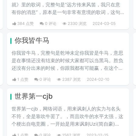
就》里的歌词，完整句是“远方传来风笛，我只在意
有你的消息”，原本是一句非常有意境的歌词，这句
歌词却代表了“滚”，成了一种很新的骂人方式。
384 点赞
0 评论
2330 浏览
2024-03-05
你我皆牛马
你我皆牛马，完整句是乾坤未定你我皆是牛马，意思
是在事情还没有结束的时候大家都可以当黑马。胜负
还没有分出来的时候，你跟我都有可能赢，在这个生
活中，永远不要轻易的小瞧任何人，因为大家永远不
1 点赞
0 评论
2387 浏览
2024-02-10
知道，在生活的下一个转角处，这个人会有什么样出
彩的举动，不要因为一时的得意而觉得自己是最厉害
世界第一cjb
的，也不要因为一时的失意而觉得自己是弱的。
世界第一cjb，网络词语，用来讽刺人的实力与名头
不符，全是靠吹牛罢了。‌‌，而且吹牛的水平太强，这
个梗出自电竞圈，一开始是用来讽刺Uzi(简自豪)
的，当年Uzi顶着“世界第一ADC”的名头加入OMG战
1 点赞
0 评论
1562 浏览
2023-12-15