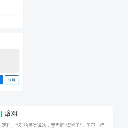
注册
滚粗
滚粗，“滚”的另类说法，意思同“滚犊子”，但不一样