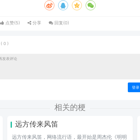
点赞(
5
)
分享
回复(
0
)
表
(
0
)
登录
相关的梗
远方传来风笛
远方传来风笛，网络流行语，最开始是周杰伦《明明