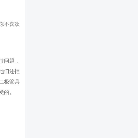
你不喜欢
。
待问题，
他们还拒
二极管具
受的。