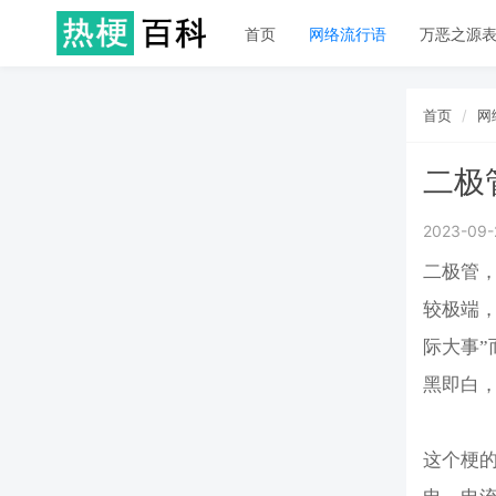
首页
网络流行语
万恶之源
首页
网
二极
2023-09-
二极管
较极端
际大事
黑即白
这个梗