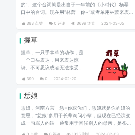
的”。这个台词就是出自于十年前的《小时代》杨幂
口中的台词。现在用“林萧，你~”或者单用林萧来表
达，都是表达的一种阴阳怪气的意思。这三个字表示
383 点赞
0 评论
3699 浏览
2024-03-05
别人在对于某件事情评判的时候运用的非常巧妙，就
传说中的说话，不带脏字！
握草
握草，一只手拿草的动作，是
一个口头表达，用来表达惊
讶、不可思议或者无法接受的
事情，也就是“无语”的意思，
390
0
2024-02-20
并不是骂人的意思。
恁娘
恁娘，河南方言，恁=你或你们，恁娘就是你的娘的
意思，“恁娘”多用于长辈询问小辈，但现在已经演变
成一句骂人的话，通常用于问候别人的母亲，是很多
人的口头禅，有时候也用作一种非正式的、带有幽默
0 点赞
0 评论
1335 浏览
2024-02-03