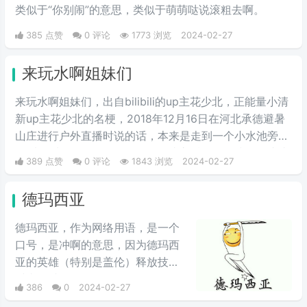
类似于“你别闹”的意思，类似于萌萌哒说滚粗去啊。
385 点赞
0 评论
1773 浏览
2024-02-27
来玩水啊姐妹们
来玩水啊姐妹们，出自bilibili的up主花少北，正能量小清
新up主花少北的名梗，2018年12月16日在河北承德避暑
山庄进行户外直播时说的话，本来是走到一个小水池旁
说“来玩水啊姐妹们”，但是up在此之后滑了一跤，一摔成
389 点赞
0 评论
1843 浏览
2024-02-27
名，导致此梗在他的粉丝圈里一直流传着这个梗。
德玛西亚
德玛西亚，作为网络用语，是一个
口号，是冲啊的意思，因为德玛西
亚的英雄（特别是盖伦）释放技能
时喜欢喊“德玛西亚”，“德玛西亚万
386
0
2024-02-27
岁”。LOL玩家在开战时喜欢喊德玛