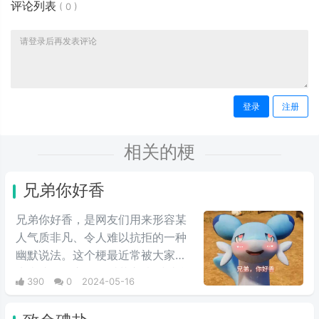
评论列表
(
0
)
登录
注册
相关的梗
兄弟你好香
兄弟你好香，是网友们用来形容某
人气质非凡、令人难以抗拒的一种
幽默说法。这个梗最近常被大家用
来表达同性之间的爱慕之情/或者单
390
0
2024-05-16
纯跟风玩梗。最初来自qq用户云溪
在qq空间上发布的一些两位男人深