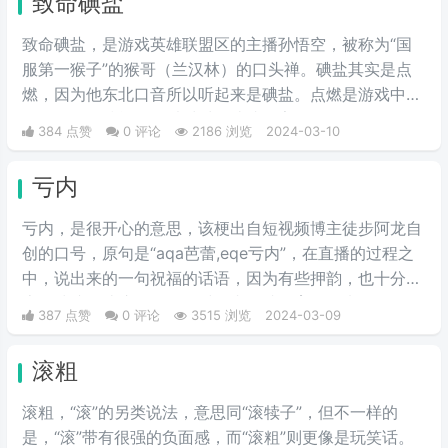
致命碘盐
情互动的表情包，此时这个梗已经
初具雏形。而后来随着chikawa的
致命碘盐，是游戏英雄联盟区的主播孙悟空，被称为“国
流行，有网友开始给chikawa配上
服第一猴子”的猴哥（兰汉林）的口头禅。碘盐其实是点
这类文字，两者融合后意外爆火，
燃，因为他东北口音所以听起来是碘盐。点燃是游戏中的
表情包泛滥，传播得到处都是。
一个召唤师技能，可以对对面造成伤害。
384 点赞
0 评论
2186 浏览
2024-03-10
亏内
亏内，是很开心的意思，该梗出自短视频博主徒步阿龙自
创的口号，原句是“aqa芭蕾,eqe亏内”，在直播的过程之
中，说出来的一句祝福的话语，因为有些押韵，也十分的
魔性洗脑，让这个词在短时间内，就发育了起来，有人问
387 点赞
0 评论
3515 浏览
2024-03-09
主播这话的含义，据他解释，这个词代表着开心、代表着
快乐，后期有网友把这段话配上了音乐，显得十分魔性和
滚粗
洗脑，所以此梗就越来越火。后来无数人跟风效仿，使其
火爆起来。
滚粗，“滚”的另类说法，意思同“滚犊子”，但不一样的
是，“滚”带有很强的负面感，而“滚粗”则更像是玩笑话。