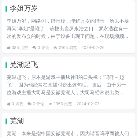
西亚，意为“冲锋”，情绪自然是强
李姐万岁
烈地光荣与自豪，且气势满满。生
活中用来表示激动、勇敢前进、誓
李姐万岁，网络词，谐音梗，理解万岁的谐音，所以不要
死守护心爱之物、犯我者虽远必诛
再问“李姐”是谁了，该梗出自罗永浩之口，罗永浩在有一
等心情。因为在玩家刚接触英雄联
次的发布会的时候，由于设备出现了问题，在现场频频出
盟时，盖伦释放大招时的那句霸气
错，满头大汗的罗永浩不断地说【李姐万岁】来缓解尴
385 点赞
0 评论
2165 浏览
2024-02-26
十足的“德玛西亚”，在当时德玛西
尬，然后被一些锤子的粉丝疯狂传播。疯狂复读，每每出
亚就是英雄联盟的代名词。不是十
现别人错误的时候，都会出现【李姐万岁】这样的字眼，
芜湖起飞
年联盟老玩家，基本不知道啥意
可以说相当沙雕了，哈哈哈哈哈哈哈哈哈。
思。
芜湖起飞，原本是游戏主播炫神的口头禅："呜呼～起
飞"，因为他经常在直播时说出这句话。随后，由于另一
位游戏主播大司马是安徽芜湖人，大司马经常说出类
似“飞，飞，飞”的话语。这两个元素结合起来，于是粉丝
0 点赞
0 评论
1353 浏览
2024-02-07
们将原句改为"芜湖起飞"，并赋予了这个梗更多的地域色
彩和文化内涵。直播的粉丝在直播间打出来的字就是把主
芜湖
播本身说的“呜呼起飞”打成了“芜湖起飞”，并且这两个词
的发音也是一样的，时间长了就有了芜湖这个梗，但是并
芜湖，本来是指中国安徽芜湖市，因为谐音呜呼而被人们