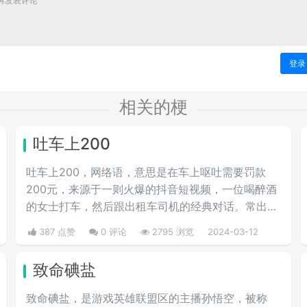
登录
相关的梗
吐车上200
吐车上200，网络语，意思是在车上呕吐需要罚款
200元，来源于一则火爆的抖音短视频，一位喝醉酒
的女士打车，然后跟出租车司机的经典对话。常出现
在喝酒打车的弹幕中。
387 点赞
0 评论
2795 浏览
2024-03-12
致命碘盐
致命碘盐，是游戏英雄联盟区的主播孙悟空，被称