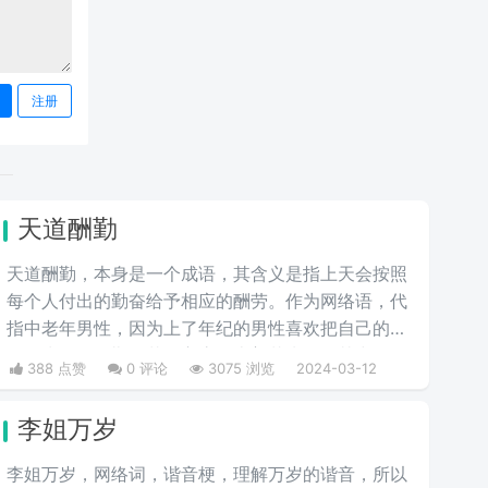
注册
天道酬勤
天道酬勤，本身是一个成语，其含义是指上天会按照
每个人付出的勤奋给予相应的酬劳。作为网络语，代
指中老年男性，因为上了年纪的男性喜欢把自己的昵
称改为天道酬勤，花开富贵，上善若水等，其中天道
388 点赞
0 评论
3075 浏览
2024-03-12
酬勤和上善若水深受男性用户的喜欢，花开富贵深受
女性用户的青睐。
李姐万岁
李姐万岁，网络词，谐音梗，理解万岁的谐音，所以