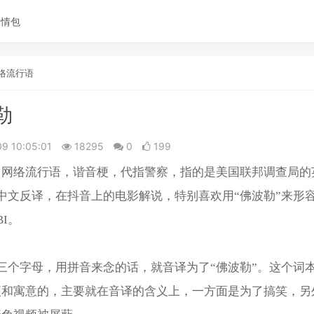
表情包
络流行语
勒
09 10:05:01
18295
0
199
，网络流行语，谐音梗，代指警察，指的是美国联邦调查局的
为中文反译，在抖音上的电影解说，特别喜欢用“佛波勒”来形
BI。
前三个字母，用拼音来念的话，就音译为了“佛波勒”。这个词
梗和寓意的，主要就在音译的含义上，一方面是为了搞笑，另