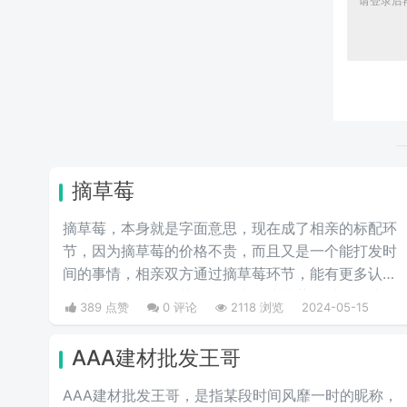
摘草莓
摘草莓，本身就是字面意思，现在成了相亲的标配环
节，因为摘草莓的价格不贵，而且又是一个能打发时
间的事情，相亲双方通过摘草莓环节，能有更多认识
和接触的机会，尤其女性在蹲下摘草莓的时候能从多
389 点赞
0 评论
2118 浏览
2024-05-15
维度看出女性的身材，看以后适不适合做女朋友，适
不适合结婚过日子。通过这一环节能让彼此的感情升
AAA建材批发王哥
华，所以现在不少人相亲时会安排上这一流程。
AAA建材批发王哥，是指某段时间风靡一时的昵称，