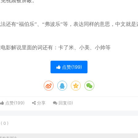
避免视频被屏蔽。
法还有“福伯乐”、“弗波乐”等，表达同样的意思，中文就是
在电影解说里面的词还有：卡了米、小美、小帅等
点赞(
199
)
点赞(
199
)
分享
回复(
0
)
表
(
0
)