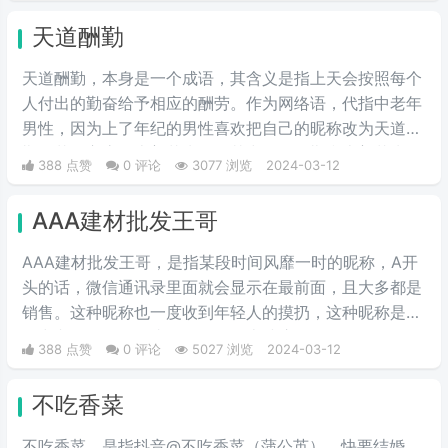
天道酬勤
天道酬勤，本身是一个成语，其含义是指上天会按照每个
人付出的勤奋给予相应的酬劳。作为网络语，代指中老年
男性，因为上了年纪的男性喜欢把自己的昵称改为天道酬
勤，花开富贵，上善若水等，其中天道酬勤和上善若水深
388 点赞
0 评论
3077 浏览
2024-03-12
受男性用户的喜欢，花开富贵深受女性用户的青睐。
AAA建材批发王哥
AAA建材批发王哥，是指某段时间风靡一时的昵称，A开
头的话，微信通讯录里面就会显示在最前面，且大多都是
销售。这种昵称也一度收到年轻人的摸扔，这种昵称是模
仿中老年人的语气头像昵称在网上冲浪。
388 点赞
0 评论
5027 浏览
2024-03-12
不吃香菜
不吃香菜，是指抖音@不吃香菜（蒲公英），快要结婚