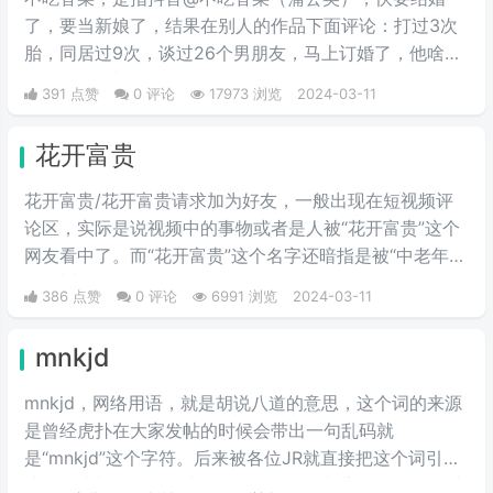
了，要当新娘了，结果在别人的作品下面评论：打过3次
胎，同居过9次，谈过26个男朋友，马上订婚了，他啥都
不知道，彩礼还给29万。
391 点赞
0 评论
17973 浏览
2024-03-11
花开富贵
花开富贵/花开富贵请求加为好友，一般出现在短视频评
论区，实际是说视频中的事物或者是人被“花开富贵”这个
网友看中了。而“花开富贵”这个名字还暗指是被“中老年
人”看中了。
386 点赞
0 评论
6991 浏览
2024-03-11
mnkjd
mnkjd，网络用语，就是胡说八道的意思，这个词的来源
是曾经虎扑在大家发帖的时候会带出一句乱码就
是“mnkjd”这个字符。后来被各位JR就直接把这个词引申
成意思为胡说八道，比如说有一个人在胡言乱语，我们就