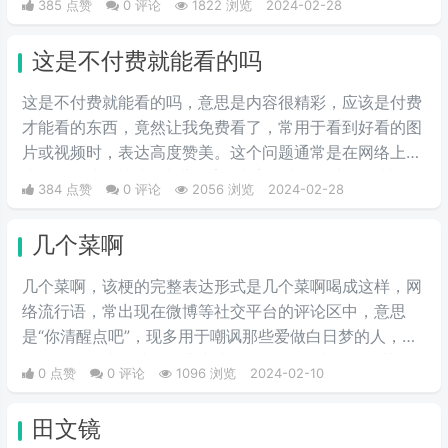
385 点赞
0 评论
1822 浏览
2024-02-28
说他在mnkjd，也就是胡乱说话的意思。
这是不付费就能看的吗
这是不付费就能看的吗，意思是内容很精彩，应该是付费
才能看的东西，竟然让我免费看了，常用于看到好看的图
片或视频时，表达高度赞美。这个问题通常是在网络上用
来调侃那些标榜为 "少儿不宜" 内容的事物，出自微博热
384 点赞
0 评论
2056 浏览
2024-02-28
评。它也可以用作粉丝对偶像美图的赞美，“免费看”源于
现在很多精品都需要付费观看，因此本句也有一种“太太
几个菜啊
真大方”的意思。
几个菜啊，该梗的完整表达形式是几个菜啊喝成这样，网
络流行语，常出现在微博等社交平台的评论区中，意思
是“你清醒点吧”，现多用于嘲讽那些爱做白日梦的人，言
语犀利又不失玩味。衍生出来的梗还有“别光喝酒吃菜
0 点赞
0 评论
1096 浏览
2024-02-10
啊”。
田文镜