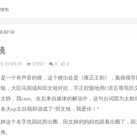
表情包
络流行语
镜
23 10:05:01
27297
0
3
，是一个有声音的梗，这个梗出处是《雍正王朝》，胤禛领导
库银，大臣马国成和田文镜对抗，字正腔圆地用C语言辱骂田
文静，我cnm。在后来自媒体的解说中，这句台词因为太粗
各大up主自我和谐成了“田文镜，我爱你！”
文静这个名字也因此而出圈，田文静的妈妈也跟着出圈了，因
主角。