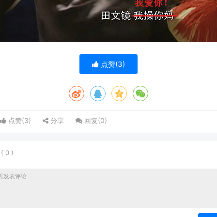
点赞(
3
)
点赞(
3
)
分享
回复(
0
)
表
(
0
)