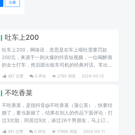
注册
吐车上200
吐车上200，网络语，意思是在车上呕吐需要罚款
200元，来源于一则火爆的抖音短视频，一位喝醉酒
的女士打车，然后跟出租车司机的经典对话。常出现
在喝酒打车的弹幕中。
387 点赞
0 评论
2795 浏览
2024-03-12
不吃香菜
不吃香菜，是指抖音@不吃香菜（蒲公英），快要结
婚了，要当新娘了，结果在别人的作品下面评论：打
过3次胎，同居过9次，谈过26个男朋友，马上订婚
了，他啥都不知道，彩礼还给29万。
391 点赞
0 评论
17966 浏览
2024-03-11