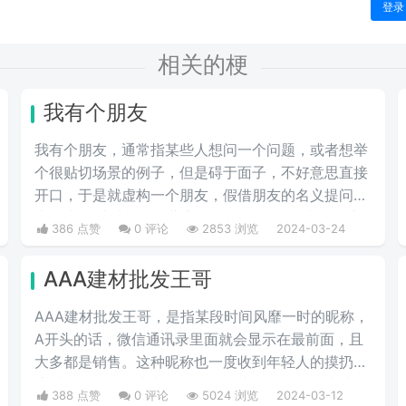
登录
相关的梗
我有个朋友
我有个朋友，通‌‌‌‌‌‌‌‌常指某些人想问一个问题，或者想举
个很贴切场景的例子，但是碍于面子，不好意思直接
开口，于是就虚构一个朋友，假借朋友的名义提问。
也称为“无中生友”和“薛定谔的朋友”。一般来说，这
386 点赞
0 评论
2853 浏览
2024-03-24
个朋友就是自己。
AAA建材批发王哥
AAA建材批发王哥，是指某段时间风靡一时的昵称，
A开头的话，微信通讯录里面就会显示在最前面，且
大多都是销售。这种昵称也一度收到年轻人的摸扔，
这种昵称是模仿中老年人的语气头像昵称在网上冲
388 点赞
0 评论
5024 浏览
2024-03-12