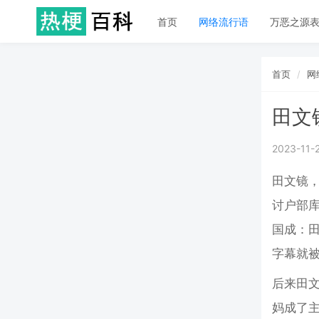
首页
网络流行语
万恶之源
首页
网
田文
2023-11-
田文镜
讨户部
国成：田
字幕就被
后来田
妈成了