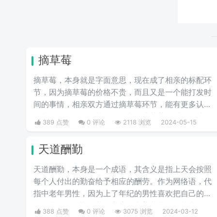
摘草莓
摘草莓，本身就是字面意思，现在成了相亲的标配环
节，因为摘草莓的价格不贵，而且又是一个能打发时
间的事情，相亲双方通过摘草莓环节，能有更多认识
和接触的机会，尤其女性在蹲下摘草莓的时候能从多
389 点赞
0 评论
2118 浏览
2024-05-15
维度看出女性的身材，看以后适不适合做女朋友，适
不适合结婚过日子。通过这一环节能让彼此的感情升
天道酬勤
华，所以现在不少人相亲时会安排上这一流程。
天道酬勤，本身是一个成语，其含义是指上天会按照
每个人付出的勤奋给予相应的酬劳。作为网络语，代
指中老年男性，因为上了年纪的男性喜欢把自己的昵
称改为天道酬勤，花开富贵，上善若水等，其中天道
388 点赞
0 评论
3075 浏览
2024-03-12