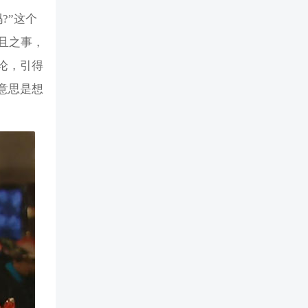
?”这个
且之事，
论，引得
意思是想