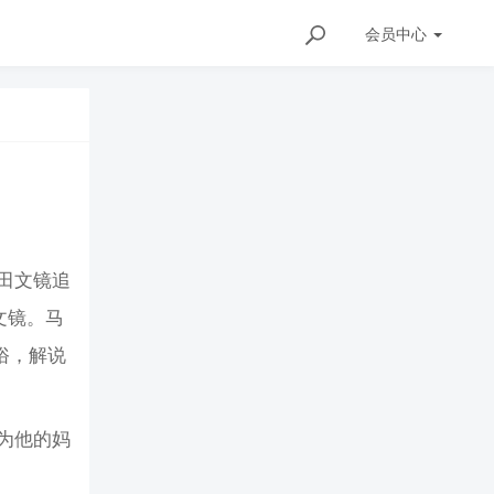
会员
中心
田文镜追
文镜。马
俗，解说
为他的妈