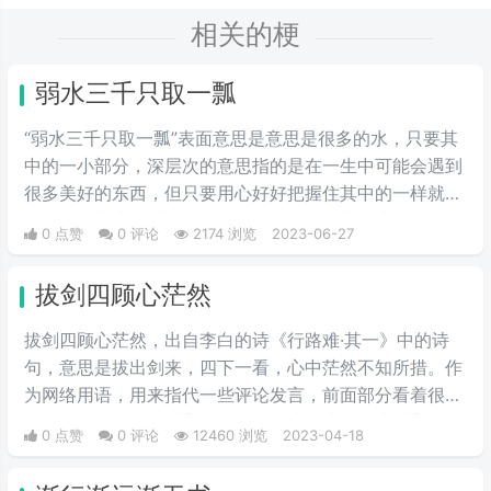
相关的梗
弱水三千只取一瓢
“弱水三千只取一瓢”表面意思是意思是很多的水，只要其
中的一小部分，深层次的意思指的是在一生中可能会遇到
很多美好的东西，但只要用心好好把握住其中的一样就足
够了。引申为，对于爱情，很多的女子当中只为1个女
0 点赞
0 评论
2174 浏览
2023-06-27
子，比喻对爱情忠贞、专一，这里的弱水与女子的柔弱相
互映衬，现在成为男女之间信誓旦旦的爱情表白。
拔剑四顾心茫然
拔剑四顾心茫然，出自李白的诗《行路难·其一》中的诗
句，意思是拔出剑来，四下一看，心中茫然不知所措。作
为网络用语，用来指代一些评论发言，前面部分看着很气
人，看到最后发现对方是在反讽，恍然大悟原来对方是友
0 点赞
0 评论
12460 浏览
2023-04-18
军！而我在看前面的时候已经忍不住拔出了剑（准备开
喷），因此有了一种“拔剑四顾心茫然”感觉。 和“刚掏出