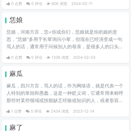
0 点赞
0 评论
606 浏览
2024-02-11
恁娘
恁娘，河南方言，恁=你或你们，恁娘就是你的娘的意
思，“恁娘”多用于长辈询问小辈，但现在已经演变成一句
骂人的话，通常用于问候别人的母亲，是很多人的口头
禅，有时候也用作一种非正式的、带有幽默或风趣色彩的
0 点赞
0 评论
1339 浏览
2024-02-03
称呼方式，尤其是在与同辈朋友的交流中。这样的用法旨
在增加彼此间的友谊和亲切感。
麻瓜
麻瓜，四川方言，骂人的话，作为网络语，就是代表一个
人特别的笨拙和愚蠢，这是一种贬义词，它通常用来称呼
那些对某些领域或技能缺乏经验或知识的人，或者形容一
个人做事让人感觉滑稽可笑，如今在各大论坛贴吧上我们
1 点赞
0 评论
2434 浏览
2023-12-14
时常看到网友之间互相对喷麻瓜、孤儿这样的词，尤其是
百度贴吧成为热词，麻瓜 = zz = 智障的意思。
麻了