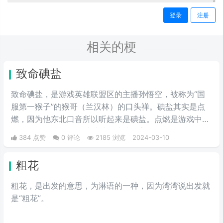
登录
注册
相关的梗
致命碘盐
致命碘盐，是游戏英雄联盟区的主播孙悟空，被称为“国
服第一猴子”的猴哥（兰汉林）的口头禅。碘盐其实是点
燃，因为他东北口音所以听起来是碘盐。点燃是游戏中的
一个召唤师技能，可以对对面造成伤害。
384 点赞
0 评论
2185 浏览
2024-03-10
粗花
粗花，是出发的意思，为淋语的一种，因为湾湾说出发就
是“粗花”。