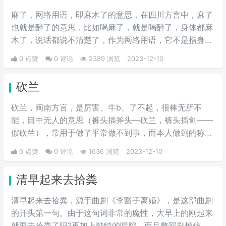
麻了，网络用语，即麻木了的意思，在四川方言中，麻了
也就是醉了的意思，比如喝麻了，就是喝醉了，身体都麻
木了，说话都说不清楚了，作为网络用语，它不是指身体
上的麻痹，而是精神上的麻木，指经历了太多类似的事
0 点赞
0 评论
2389 浏览
2023-12-10
情，再遇到时已经激情不起来了，或用于强调程度之深。
砍兰
砍兰，闽南方言，是厉害、牛b、了不起，很棒无所不
能，目中无人的意思（裤头插斧头—砍兰，裤头插剑——
假砍兰），常用于做了平常做不到事，而本人做到的称
赞。
0 点赞
0 评论
1636 浏览
2023-12-10
清早起来去拾粪
清早起来去拾粪，源于曲剧《李豁子离婚》，是这部曲剧
的开头第一句。由于这句词非常的魔性，大早上的刚起来
就要去拾粪了吗?再加上独特的唱腔，而且整部剧模仿起