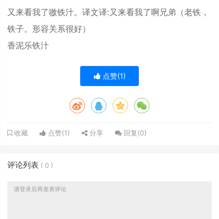
又来看我了嗷铁汁。译文译:又来看我了啊兄弟（老铁，
铁子。形容关系很好）
香泥乐铁汁
点赞(
1
)
点赞(
1
)
分享
回复(
0
)
收藏
评论列表
(
0
)