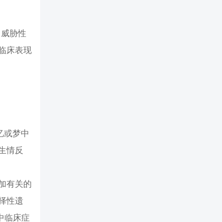
发性、威胁性
临床表现
忆或梦中
生情反
加有关的
择性遗
中临床症