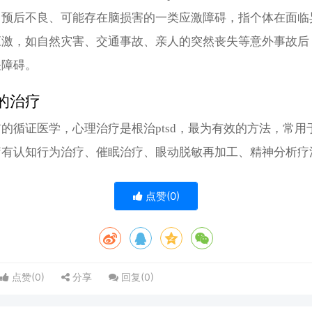
、预后不良、可能存在脑损害的一类应激障碍，指个体在面临
应激，如自然灾害、交通事故、亲人的突然丧失等意外事故后
关障碍。
d的治疗
的循证医学，心理治疗是根治ptsd，最为有效的方法，常用于p
疗有认知行为治疗、催眠治疗、眼动脱敏再加工、精神分析疗
点赞(
0
)
点赞(
0
)
分享
回复(
0
)