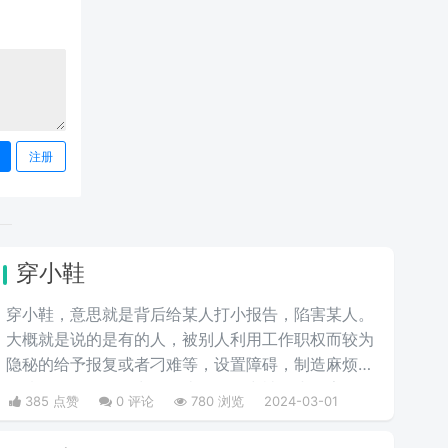
注册
穿小鞋
穿小鞋，意思就是背后给某人打小报告，陷害某人。
大概就是说的是有的人，被别人利用工作职权而较为
隐秘的给予报复或者刁难等，设置障碍，制造麻烦，
摆掉刁难。一般最常见的比如工作中被打小报告等。
385 点赞
0 评论
780 浏览
2024-03-01