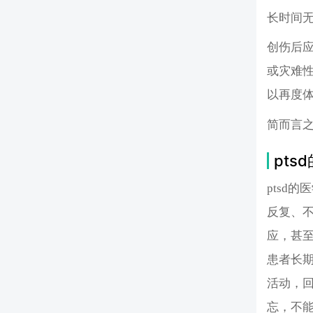
长时间
创伤后应激障
或灾难
以再度
简而言之
pts
ptsd
反复、
应，甚
患者长
活动，
忘，不能