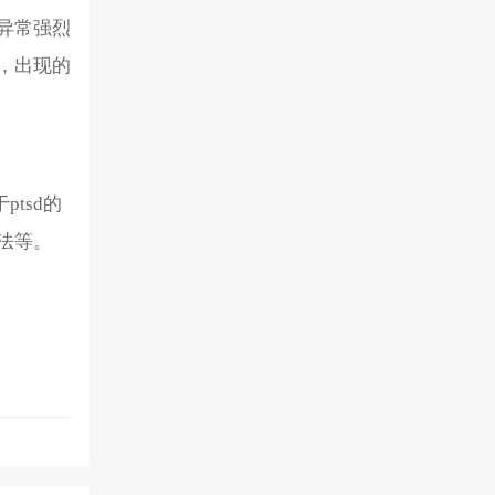
异常强烈
，出现的
tsd的
法等。