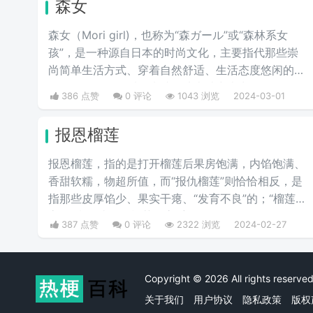
森女
森女（Mori girl)，也称为“森ガール”或“森林系女
孩”，是一种源自日本的时尚文化，主要指代那些崇
尚简单生活方式、穿着自然舒适、生活态度悠闲的年
轻女性，整个人看起来就像从森林中走出的女性。
386 点赞
0 评论
1043 浏览
2024-03-01
报恩榴莲
报恩榴莲，指的是打开榴莲后果房饱满，内馅饱满、
香甜软糯，物超所值，而“报仇榴莲”则恰恰相反，是
指那些皮厚馅少、果实干瘪、“发育不良”的；“榴莲刺
客”则指那些会挑榴莲的高手。
387 点赞
0 评论
2322 浏览
2024-02-27
Copyright © 2026 All rights rese
关于我们
用户协议
隐私政策
版权