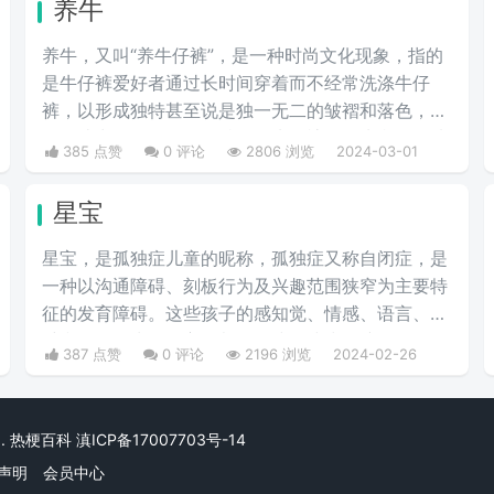
养牛
打扮夸张及喜欢购物的金发姑娘。
养牛，又叫“养牛仔裤”，是一种时尚文化现象，指的
是牛仔裤爱好者通过长时间穿着而不经常洗涤牛仔
裤，以形成独特甚至说是独一无二的皱褶和落色，从
而打造出一条具有个人特色的牛仔裤。首先我们要选
385 点赞
0 评论
2806 浏览
2024-03-01
择一条原色的牛仔裤，是没有经过洗水处理的，也就
是我们所说的“多穿少洗”，这样的方法就叫做养牛仔
星宝
裤。
星宝，是孤独症儿童的昵称，孤独症又称自闭症，是
一种以沟通障碍、刻板行为及兴趣范围狭窄为主要特
征的发育障碍。这些孩子的感知觉、情感、语言、思
维和动作行为等多方面都会有或多或少的障碍。是一
387 点赞
0 评论
2196 浏览
2024-02-26
个数目不断增加，且急需社会关爱与理解的群体。
rved. 热梗百科
滇ICP备17007703号-14
声明
会员中心