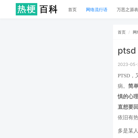
首页
网络流行语
万恶之源
首页
网
ptsd
2023-05-
PTSD，
病。
简
惧的心
直想要
依旧有
多是某