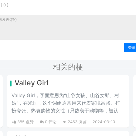
表
(
0
)
登录
相关的梗
Valley Girl
Valley Girl，字面意思为“山谷女孩、山谷女郎、村
姑”，在米国，这个词组通常用来代表家境富裕、打
扮夸张、热衷购物的女性（只热衷于购物等，被认为
是加利福尼亚州圣费尔南多谷地富家女的典型）。或
385 点赞
0 评论
2463 浏览
2024-03-10
者说得难听点，就是形容波大无脑又拜金虚荣的金发
妹，一般被如此称呼的女人都是外表给人感觉愚笨，