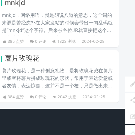
mnkjd
mnkjd，网络用语，就是胡说八道的意思，这个词的
来源是曾经虎扑在大家发帖的时候会带出一句乱码就
是“mnkjd”这个字符。后来被各位JR就直接把这个词
引申成意思为胡说八道，比如说有一个人在胡言乱
385 点赞
0 评论
1822 浏览
2024-02-28
语，我们就说他在mnkjd，也就是胡乱说话的意思。
薯片玫瑰花
薯片玫瑰花，是一种创意礼物，是将玫瑰花藏在薯片
里或者将薯片拼成玫瑰花的形状，常用于表达爱意或
者友情，表达惊喜，这并不是一个梗，只是做出来以
后收到的人常常会惊喜而感动，只因抖音上很多人都
384 点赞
0 评论
2042 浏览
2024-02-25
将“薯片玫瑰花”做出来送给自己喜爱的人，因此受到
人们的争相模仿。