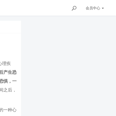
会员
中心
心理疾
后产生恐
恐惧，一
间之后，
的一种心