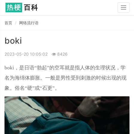
Togg
navig
首页
网络流行语
boki
2023-05-20 10:05:02
8426
boki，是日语“勃起”的空耳就是指人体的生理状况，学
名为海绵体膨胀。一般是男性受到刺激的时候出现的现
象。俗名“硬”或“石更”。