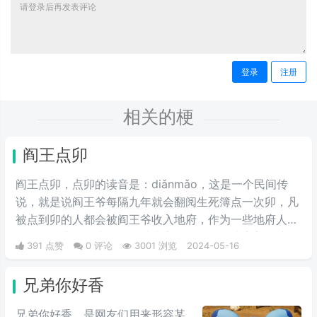
登录
注册
相关的梗
阎王点卯
阎王点卯，点卯的读音是：diǎnmǎo，这是一个民间传
说，就是说阎王爷每隔九年就会翻阅生死簿点一次卯，凡
被点到卯的人都会被阎王爷收入地府，作为一些地府人
员。在地府报道上，最近被大家用视频的形式完美的演绎
391 点赞
0 评论
3001 浏览
2024-05-16
了出来。
兄弟你好香
兄弟你好香，是网友们用来形容某