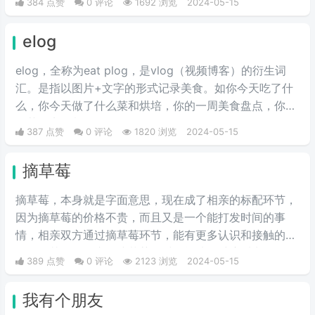
384 点赞
0 评论
1692 浏览
2024-05-15
带领NAVI战队战胜A队和G2，夺得冠军。
elog
elog，全称为eat plog，是vlog（视频博客）的衍生词
汇。是指以图片+文字的形式记录美食。如你今天吃了什
么，你今天做了什么菜和烘培，你的一周美食盘点，你的
奶茶盘点，都值得记录。
387 点赞
0 评论
1820 浏览
2024-05-15
摘草莓
摘草莓，本身就是字面意思，现在成了相亲的标配环节，
因为摘草莓的价格不贵，而且又是一个能打发时间的事
情，相亲双方通过摘草莓环节，能有更多认识和接触的机
会，尤其女性在蹲下摘草莓的时候能从多维度看出女性的
389 点赞
0 评论
2123 浏览
2024-05-15
身材，看以后适不适合做女朋友，适不适合结婚过日子。
通过这一环节能让彼此的感情升华，所以现在不少人相亲
我有个朋友
时会安排上这一流程。