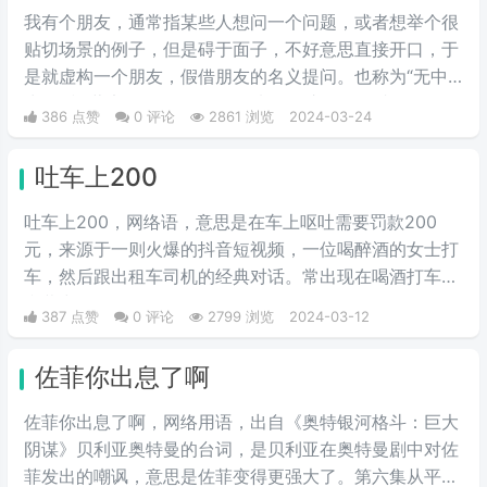
我有个朋友，通‌‌‌‌‌‌‌‌常指某些人想问一个问题，或者想举个很
贴切场景的例子，但是碍于面子，不好意思直接开口，于
是就虚构一个朋友，假借朋友的名义提问。也称为“无中
生友”和“薛定谔的朋友”。一般来说，这个朋友就是自己。
386 点赞
0 评论
2861 浏览
2024-03-24
吐车上200
吐车上200，网络语，意思是在车上呕吐需要罚款200
元，来源于一则火爆的抖音短视频，一位喝醉酒的女士打
车，然后跟出租车司机的经典对话。常出现在喝酒打车的
弹幕中。
387 点赞
0 评论
2799 浏览
2024-03-12
佐菲你出息了啊
佐菲你出息了啊，网络用语，出自《奥特银河格斗：巨大
阴谋》贝利亚奥特曼的台词，是贝利亚在奥特曼剧中对佐
菲发出的嘲讽，意思是佐菲变得更强大了。第六集从平行