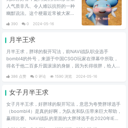
人气质非凡、令人难以抗拒的一种
幽默说法。这个梗最近常被大家用
来表达同性之间的爱慕之情/或者单
390
0
2024-05-16
纯跟风玩梗。最初来自qq用户云溪
在qq空间上发布的一些两位男人深
月半王求
情互动的表情包，此时这个梗已经
初具雏形。而后来随着chikawa的
月半王求，胖球的裂开写法，前NAVI战队职业选手
流行，有网友开始给chikawa配上
bombl4的外号，来源于中国CSGO玩家在弹幕中所取，
这类文字，两者融合后意外爆火，
得名于他二百多斤圆滚滚的身躯，因为长得很胖，给人圆
表情包泛滥，传播得到处都是。
滚滚的感觉，就像一个圆滚滚的胖球。
386 点赞
0 评论
1590 浏览
2024-05-16
女子月半王求
女子月半王求，好胖球的裂开写法，意思为夸赞胖球选手
（boombl4）是真的好啊，为队友和队伍带来巨大帮助，
赢得比赛。NAVI战队的里面的大胖球选手在2020年IEM
卡托维兹比赛中超级发挥，在决赛中直接化身邪恶胖球，