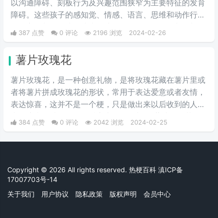
以沟通障碍、刻板行为及兴趣范围狭窄为主要特征的发育
障碍。这些孩子的感知觉、情感、语言、思维和动作行为
等多方面都会有或多或少的障碍。是一个数目不断增加，
387 点赞
0 评论
2196 浏览
2024-02-26
且急需社会关爱与理解的群体。
薯片玫瑰花
薯片玫瑰花，是一种创意礼物，是将玫瑰花藏在薯片里或
者将薯片拼成玫瑰花的形状，常用于表达爱意或者友情，
表达惊喜，这并不是一个梗，只是做出来以后收到的人常
常会惊喜而感动，只因抖音上很多人都将“薯片玫瑰花”做
384 点赞
0 评论
2042 浏览
2024-02-25
出来送给自己喜爱的人，因此受到人们的争相模仿。
Copyright © 2026 All rights reserved. 热梗百科
滇ICP备
17007703号-14
关于我们
用户协议
隐私政策
版权声明
会员中心