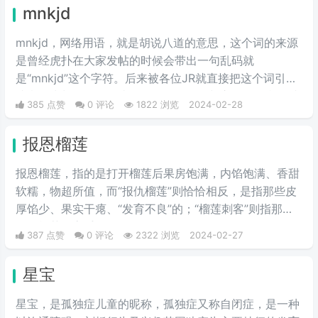
洗”，这样的方法就叫做养牛仔裤。
mnkjd
mnkjd，网络用语，就是胡说八道的意思，这个词的来源
是曾经虎扑在大家发帖的时候会带出一句乱码就
是“mnkjd”这个字符。后来被各位JR就直接把这个词引申
成意思为胡说八道，比如说有一个人在胡言乱语，我们就
385 点赞
0 评论
1822 浏览
2024-02-28
说他在mnkjd，也就是胡乱说话的意思。
报恩榴莲
报恩榴莲，指的是打开榴莲后果房饱满，内馅饱满、香甜
软糯，物超所值，而“报仇榴莲”则恰恰相反，是指那些皮
厚馅少、果实干瘪、“发育不良”的；“榴莲刺客”则指那些
会挑榴莲的高手。
387 点赞
0 评论
2322 浏览
2024-02-27
星宝
星宝，是孤独症儿童的昵称，孤独症又称自闭症，是一种