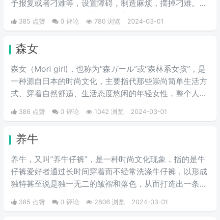
予报复或者刁难等，设置障碍，制造麻烦，摆掉刁难。一
般最常见的比如工作中被打小报告等。
385 点赞
0 评论
780 浏览
2024-03-01
森女
森女（Mori girl)，也称为“森ガール”或“森林系女孩”，是
一种源自日本的时尚文化，主要指代那些崇尚简单生活方
式、穿着自然舒适、生活态度悠闲的年轻女性，整个人看
起来就像从森林中走出的女性。
386 点赞
0 评论
1042 浏览
2024-03-01
养牛
养牛，又叫“养牛仔裤”，是一种时尚文化现象，指的是牛
仔裤爱好者通过长时间穿着而不经常洗涤牛仔裤，以形成
独特甚至说是独一无二的皱褶和落色，从而打造出一条具
有个人特色的牛仔裤。首先我们要选择一条原色的牛仔
385 点赞
0 评论
2806 浏览
2024-03-01
裤，是没有经过洗水处理的，也就是我们所说的“多穿少