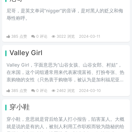
尼哥，是英文单词“nigger”的音译，是对黑人的贬义和侮
辱性称呼。
385 点赞
0 评论
3022 浏览
2024-03-11
Valley Girl
Valley Girl，字面意思为“山谷女孩、山谷女郎、村姑”，
在米国，这个词组通常用来代表家境富裕、打扮夸张、热
衷购物的女性（只热衷于购物等，被认为是加利福尼亚州
圣费尔南多谷地富家女的典型）。或者说得难听点，就是
385 点赞
0 评论
2462 浏览
2024-03-10
形容波大无脑又拜金虚荣的金发妹，一般被如此称呼的女
人都是外表给人感觉愚笨，打扮夸张及喜欢购物的金发姑
穿小鞋
娘。
穿小鞋，意思就是背后给某人打小报告，陷害某人。大概
就是说的是有的人，被别人利用工作职权而较为隐秘的给