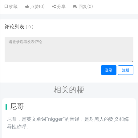
点赞(
0
)
分享
回复(
0
)
收藏
评论列表
(
0
)
登录
注册
相关的梗
尼哥
尼哥，是英文单词“nigger”的音译，是对黑人的贬义和侮
辱性称呼。