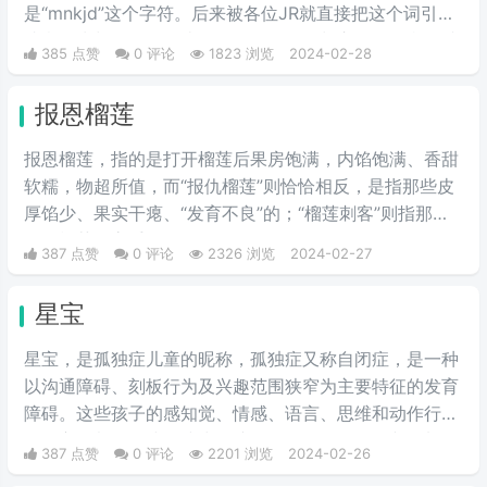
是“mnkjd”这个字符。后来被各位JR就直接把这个词引申
成意思为胡说八道，比如说有一个人在胡言乱语，我们就
385 点赞
0 评论
1823 浏览
2024-02-28
说他在mnkjd，也就是胡乱说话的意思。
报恩榴莲
报恩榴莲，指的是打开榴莲后果房饱满，内馅饱满、香甜
软糯，物超所值，而“报仇榴莲”则恰恰相反，是指那些皮
厚馅少、果实干瘪、“发育不良”的；“榴莲刺客”则指那些
会挑榴莲的高手。
387 点赞
0 评论
2326 浏览
2024-02-27
星宝
星宝，是孤独症儿童的昵称，孤独症又称自闭症，是一种
以沟通障碍、刻板行为及兴趣范围狭窄为主要特征的发育
障碍。这些孩子的感知觉、情感、语言、思维和动作行为
等多方面都会有或多或少的障碍。是一个数目不断增加，
387 点赞
0 评论
2201 浏览
2024-02-26
且急需社会关爱与理解的群体。