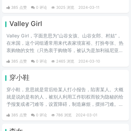
385 点赞
0 评论
3025 浏览
2024-03-11
Valley Girl
Valley Girl，字面意思为“山谷女孩、山谷女郎、村姑”，
在米国，这个词组通常用来代表家境富裕、打扮夸张、热
衷购物的女性（只热衷于购物等，被认为是加利福尼亚州
圣费尔南多谷地富家女的典型）。或者说得难听点，就是
385 点赞
0 评论
2465 浏览
2024-03-10
形容波大无脑又拜金虚荣的金发妹，一般被如此称呼的女
人都是外表给人感觉愚笨，打扮夸张及喜欢购物的金发姑
穿小鞋
娘。
穿小鞋，意思就是背后给某人打小报告，陷害某人。大概
就是说的是有的人，被别人利用工作职权而较为隐秘的给
予报复或者刁难等，设置障碍，制造麻烦，摆掉刁难。一
般最常见的比如工作中被打小报告等。
385 点赞
0 评论
786 浏览
2024-03-01