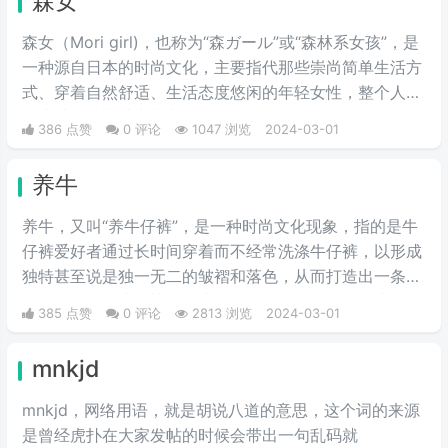
森女
森女（Mori girl)，也称为“森ガール”或“森林系女孩”，是
一种源自日本的时尚文化，主要指代那些崇尚简单生活方
式、穿着自然舒适、生活态度悠闲的年轻女性，整个人看
起来就像从森林中走出的女性。
386 点赞
0 评论
1047 浏览
2024-03-01
养牛
养牛，又叫“养牛仔裤”，是一种时尚文化现象，指的是牛
仔裤爱好者通过长时间穿着而不经常洗涤牛仔裤，以形成
独特甚至说是独一无二的皱褶和落色，从而打造出一条具
有个人特色的牛仔裤。首先我们要选择一条原色的牛仔
385 点赞
0 评论
2813 浏览
2024-03-01
裤，是没有经过洗水处理的，也就是我们所说的“多穿少
洗”，这样的方法就叫做养牛仔裤。
mnkjd
mnkjd，网络用语，就是胡说八道的意思，这个词的来源
是曾经虎扑在大家发帖的时候会带出一句乱码就