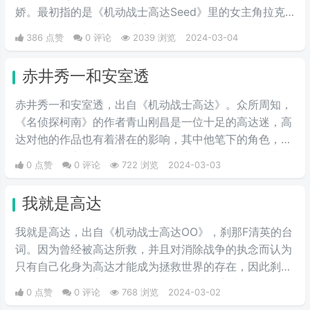
娇。最初指的是《机动战士高达Seed》里的女主角拉克
丝·克莱茵。这位著名的宇宙歌姬，PLANT星球前议长希
386 点赞
0 评论
2039 浏览
2024-03-04
格尔之女有着可爱的外表和成熟的政治手腕。后来从她这
里，粉丝们发现在高达乃至其他许多动漫作品中，许多有
赤井秀一和安室透
着粉色头发的美少女在可爱的外表下都隐藏着腹黑的本
质。
赤井秀一和安室透，出自《机动战士高达》。众所周知，
《名侦探柯南》的作者青山刚昌是一位十足的高达迷，高
达对他的作品也有着潜在的影响，其中他笔下的角色，很
多都有用《高达》系列的角色的名字作为梗，例如赤井秀
0 点赞
0 评论
722 浏览
2024-03-03
一的名字就是夏亚的别名“赤色彗星”中取的，安室透的日
文读法也和阿姆罗的读法一致。
我就是高达
我就是高达，出自《机动战士高达OO》，刹那F清英的台
词。因为曾经被高达所救，并且对消除战争的执念而认为
只有自己化身为高达才能成为拯救世界的存在，因此刹那
的理念就是化作高达，最终说出了“我就是高达”的台词。
0 点赞
0 评论
768 浏览
2024-03-02
当时非常流行的梗，因为很有趣而被广泛流传，也是高达