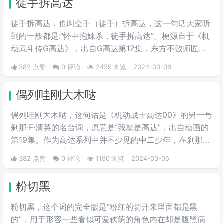
徒手拆高达
洗脑，所以此梗就越来越火。后来无数人跟风效仿，使其
火爆起来。
徒手拆高达，也叫空手（徒手）拆高达，这一句话大家听
到的一般都是:“怀中抱妹杀，徒手拆高达”。梗源自于《机
动武斗传G高达》，出自G高达第12集，东方不败师匠首
次登场就徒手用多蒙的头巾拆了恶魔高度的眷属MS，也
382 点赞
0 评论
2439 浏览
2024-03-06
是空手拆高达一梗的由来。
偶列哇刚大木哒
偶列哇刚大木哒，这句话是《机动战士高达00》的男一号
刹那·F·清英的名台词，原意是“我就是高达”，出自动画的
第19集。作为高达系列中并不少见的中二少年，在刹那的
心中，高达是维护和平的象征，也是他渴望成为的存在。
382 点赞
0 评论
1190 浏览
2024-03-05
偶列哇刚大木哒则是这句话的音译。
粉切黑
粉切黑，这个词的完全版是“粉红的切开来里面都是黑
的”，用于形容一些看似可爱软萌的角色内在却是腹黑病