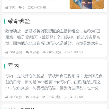
来表达同性之间的爱慕之情/或者单
390
0
2024-05-16
纯跟风玩梗。最初来自qq用户云溪
在qq空间上发布的一些两位男人深
致命碘盐
情互动的表情包，此时这个梗已经
初具雏形。而后来随着chikawa的
致命碘盐，是游戏英雄联盟区的主播孙悟空，被称为“国
流行，有网友开始给chikawa配上
服第一猴子”的猴哥（兰汉林）的口头禅。碘盐其实是点
这类文字，两者融合后意外爆火，
燃，因为他东北口音所以听起来是碘盐。点燃是游戏中的
表情包泛滥，传播得到处都是。
一个召唤师技能，可以对对面造成伤害。
384 点赞
0 评论
2185 浏览
2024-03-10
亏内
亏内，是很开心的意思，该梗出自短视频博主徒步阿龙自
创的口号，原句是“aqa芭蕾,eqe亏内”，在直播的过程之
中，说出来的一句祝福的话语，因为有些押韵，也十分的
魔性洗脑，让这个词在短时间内，就发育了起来，有人问
387 点赞
0 评论
3514 浏览
2024-03-09
主播这话的含义，据他解释，这个词代表着开心、代表着
快乐，后期有网友把这段话配上了音乐，显得十分魔性和