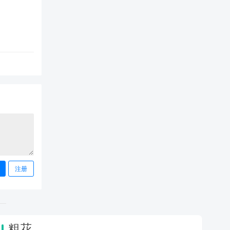
注册
粗花