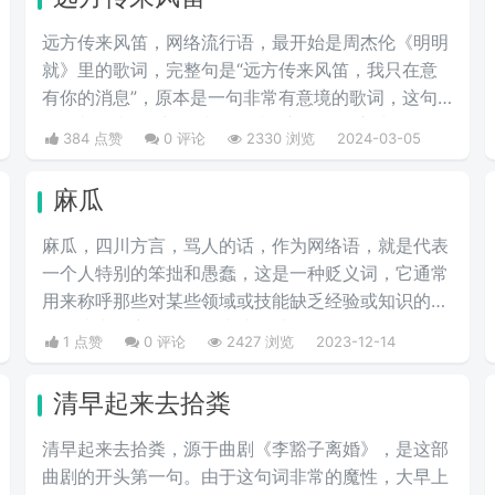
远方传来风笛，网络流行语，最开始是周杰伦《明明
就》里的歌词，完整句是“远方传来风笛，我只在意
有你的消息”，原本是一句非常有意境的歌词，这句
歌词却代表了“滚”，成了一种很新的骂人方式。
384 点赞
0 评论
2330 浏览
2024-03-05
麻瓜
麻瓜，四川方言，骂人的话，作为网络语，就是代表
一个人特别的笨拙和愚蠢，这是一种贬义词，它通常
用来称呼那些对某些领域或技能缺乏经验或知识的
人，或者形容一个人做事让人感觉滑稽可笑，如今在
1 点赞
0 评论
2427 浏览
2023-12-14
各大论坛贴吧上我们时常看到网友之间互相对喷麻
瓜、孤儿这样的词，尤其是百度贴吧成为热词，麻瓜
清早起来去拾粪
= zz = 智障的意思。
清早起来去拾粪，源于曲剧《李豁子离婚》，是这部
曲剧的开头第一句。由于这句词非常的魔性，大早上