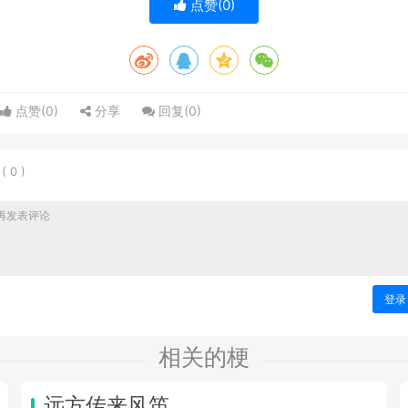
点赞(
0
)
点赞(
0
)
分享
回复(
0
)
表
(
0
)
登录
相关的梗
远方传来风笛