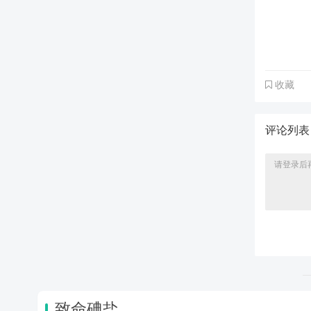
收藏
评论列
致命碘盐