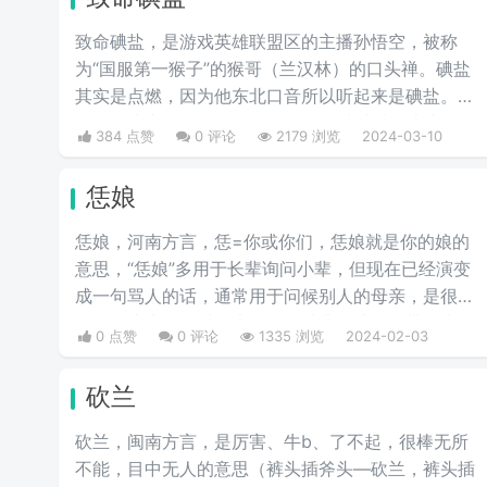
致命碘盐，是游戏英雄联盟区的主播孙悟空，被称
为“国服第一猴子”的猴哥（兰汉林）的口头禅。碘盐
其实是点燃，因为他东北口音所以听起来是碘盐。点
燃是游戏中的一个召唤师技能，可以对对面造成伤
384 点赞
0 评论
2179 浏览
2024-03-10
害。
恁娘
恁娘，河南方言，恁=你或你们，恁娘就是你的娘的
意思，“恁娘”多用于长辈询问小辈，但现在已经演变
成一句骂人的话，通常用于问候别人的母亲，是很多
人的口头禅，有时候也用作一种非正式的、带有幽默
0 点赞
0 评论
1335 浏览
2024-02-03
或风趣色彩的称呼方式，尤其是在与同辈朋友的交流
中。这样的用法旨在增加彼此间的友谊和亲切感。
砍兰
砍兰，闽南方言，是厉害、牛b、了不起，很棒无所
不能，目中无人的意思（裤头插斧头—砍兰，裤头插