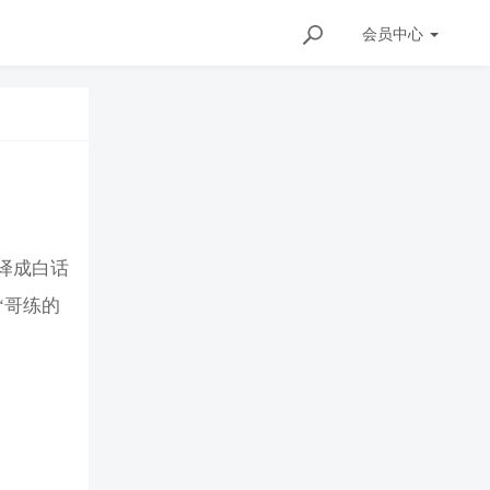
会员
中心
译成白话
“哥练的
。