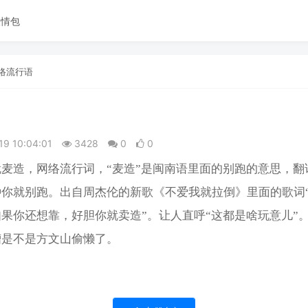
表情包
络流行语
19 10:04:01
3428
0
0
麦造，网络流行词，“麦造”是闽南语里面的别跑的意思，翻
种你就别跑。出自周杰伦的新歌《不爱我就拉倒》里面的歌词
果你还想靠，好胆你就卖造”。让人直呼“这都是啥玩意儿”
槽是不是方文山偷懒了。