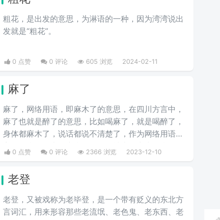
粗花，是出发的意思，为淋语的一种，因为湾湾说出
发就是“粗花”。
0 点赞
0 评论
605 浏览
2024-02-11
麻了
麻了，网络用语，即麻木了的意思，在四川方言中，
麻了也就是醉了的意思，比如喝麻了，就是喝醉了，
身体都麻木了，说话都说不清楚了，作为网络用语，
它不是指身体上的麻痹，而是精神上的麻木，指经历
0 点赞
0 评论
2366 浏览
2023-12-10
了太多类似的事情，再遇到时已经激情不起来了，或
用于强调程度之深。
老登
老登，又被戏称为老毕登，是一个带有贬义的东北方
言词汇，用来形容那些老流氓、老色鬼、老东西、老