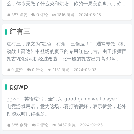
么，你今天做了什么菜和烘培，你的一周美食盘点，你的
奶茶盘点，都值得记录。
387 点赞
0 评论
1816 浏览
2024-05-15
红有三
红有三，原文为“红色，有角，三倍速！”，通常专指《机
动战士高达》中登场的夏亚的专用红色扎古。由于指挥官
扎古2的发动机经过改造，比一般的扎古出力高30%，在
夏亚的精准操作下，显得比其他机体快三倍。而红色有角
0 点赞
0 评论
1131 浏览
2024-03-03
三倍速也被看作是夏亚登场的象征。
ggwp
ggwp，英‌‌‌‌‌‌‌‌‌‌‌语缩写，全写为“good game well played”。
电竞游戏用语，意为这场比赛打的很好，表示赞赏，老外
打游戏时用得很多。
385 点赞
0 评论
3437 浏览
2024-02-23