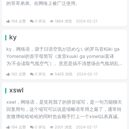
的哥哥弟弟。在网络上被广泛使用。
194 点赞
0 评论
1864 浏览
2024-02-21
ky
ky，网络语，源于日语空気が読めない的罗马音Kūki ga
Yomenai的首字母简写（发音kuuki ga yomenai直译
为‘不会读取气氛空气’）。意思是搞不清楚场合气氛胡乱
发言而扫了大家兴致的行为。
192 点赞
0 评论
5405 浏览
2024-02-17
xswl
xswl，网络语，是笑死我了的拼音缩写，是一句万能聊天
回复用句，这个缩写可以说是缩略语常用之最了，通常转
发微博哈哈哈哈的同时也会顺手打上一个xswl以表真诚。
194 点赞
0 评论
2001 浏览
2024-02-17