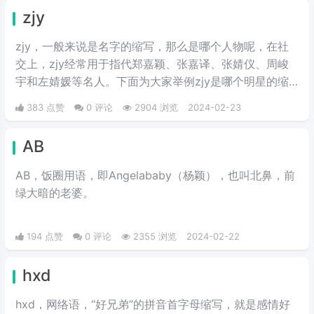
zjy
zjy，一般来说是名字的缩写，那么是哪个人物呢，在社
交上，zjy经常用于指代郑嘉颖、张嘉译、张婧仪、周峻
宇和左婧媛等名人。下面为大家举例zjy是哪个明星的缩
写。
383 点赞
0 评论
2904 浏览
2024-02-23
AB
AB，饭圈用语，即Angelababy（杨颖），也叫北鼻，前
绿大暗的老婆。​
194 点赞
0 评论
2355 浏览
2024-02-22
hxd
hxd，网络语，“好兄弟”的拼音首字母缩写，就是感情好