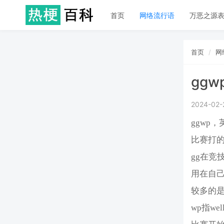
首页
网络流行语
万恶之源
首页
网
ggw
2024-02-
ggwp，英
比赛打
gg在竞
用在自
较多的是
wp指we