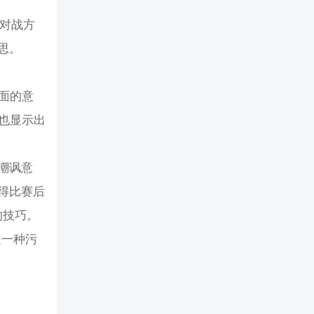
和对战方
思。
面的意
也显示出
嘲讽意
得比赛后
的技巧。
是一种污