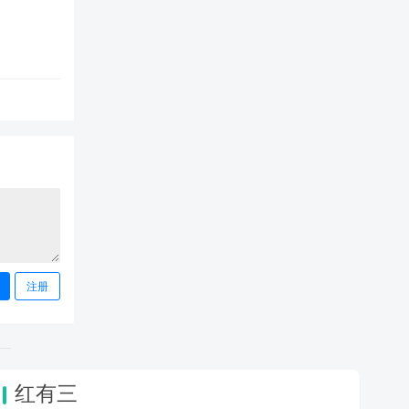
注册
红有三