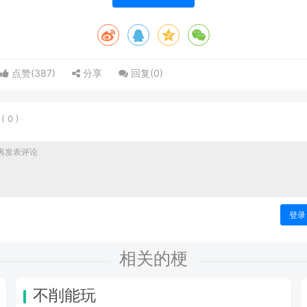
点赞(
387
)
分享
回复(
0
)
表
(
0
)
登录
相关的梗
不削能玩