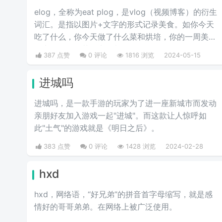
elog，全称为eat plog，是vlog（视频博客）的衍生
词汇。是指以图片+文字的形式记录美食。如你今天
吃了什么，你今天做了什么菜和烘培，你的一周美食
盘点，你的奶茶盘点，都值得记录。
387 点赞
0 评论
1816 浏览
2024-05-15
进城吗
进城吗，是一款手游的玩家为了进一座新城市而发动
亲朋好友加入游戏一起"进城"。而这款让人惊呼如
此"土气"的游戏就是《明日之后》。
383 点赞
0 评论
1428 浏览
2024-02-28
hxd
hxd，网络语，“好兄弟”的拼音首字母缩写，就是感
情好的哥哥弟弟。在网络上被广泛使用。