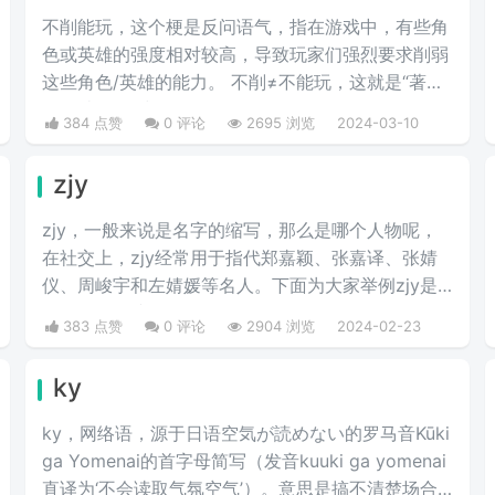
不削能玩，这个梗是反问语气，指在游戏中，有些角
色或英雄的强度相对较高，导致玩家们强烈要求削弱
这些角色/英雄的能力。 不削≠不能玩，这就是“著名
的”不削不等式。
384 点赞
0 评论
2695 浏览
2024-03-10
zjy
zjy，一般来说是名字的缩写，那么是哪个人物呢，
在社交上，zjy经常用于指代郑嘉颖、张嘉译、张婧
仪、周峻宇和左婧媛等名人。下面为大家举例zjy是
哪个明星的缩写。
383 点赞
0 评论
2904 浏览
2024-02-23
ky
ky，网络语，源于日语空気が読めない的罗马音Kūki
ga Yomenai的首字母简写（发音kuuki ga yomenai
直译为‘不会读取气氛空气’）。意思是搞不清楚场合