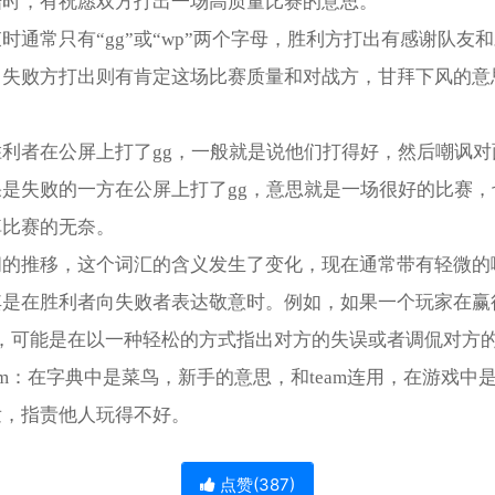
始时，有祝愿双方打出一场高质量比赛的意思。
时通常只有“gg”或“wp”两个字母，胜利方打出有感谢队友
，失败方打出则有肯定这场比赛质量和对战方，甘拜下风的意
胜利者在公屏上打了gg，一般就是说他们打得好，然后嘲讽对
果是失败的一方在公屏上打了gg，意思就是一场很好的比赛，
掉比赛的无奈。
间的推移，这个词汇的含义发生了变化，现在通常带有轻微的
其是在胜利者向失败者表达敬意时。例如，如果一个玩家在赢
G"，可能是在以一种轻松的方式指出对方的失误或者调侃对方
 team：在字典中是菜鸟，新手的意思，和team连用，在游戏中
发，指责他人玩得不好。
点赞(
387
)