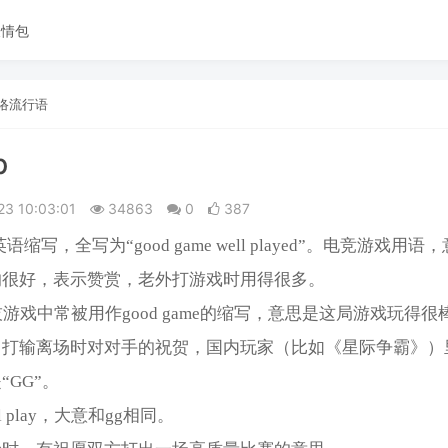
表情包
络流行语
p
23 10:03:01
34863
0
387
‌‌‌‌‌‌‌‌‌‌‌语缩写，全写为“good game well played”。电竞游戏
的很好，表示赞赏，
老外打游戏时用得很多。
技游戏中常被用作good game的缩写，意思是这局游戏玩得很
己打输离场时对对手的祝贺，国内玩家（比如《星际争霸》）
“GG”。
ll play，大意和gg相同。