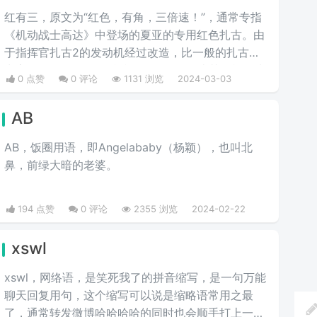
红有三，原文为“红色，有角，三倍速！”，通常专指
《机动战士高达》中登场的夏亚的专用红色扎古。由
于指挥官扎古2的发动机经过改造，比一般的扎古出
力高30%，在夏亚的精准操作下，显得比其他机体快
0 点赞
0 评论
1131 浏览
2024-03-03
三倍。而红色有角三倍速也被看作是夏亚登场的象
征。
AB
AB，饭圈用语，即Angelababy（杨颖），也叫北
鼻，前绿大暗的老婆。​
194 点赞
0 评论
2355 浏览
2024-02-22
xswl
xswl，网络语，是笑死我了的拼音缩写，是一句万能
聊天回复用句，这个缩写可以说是缩略语常用之最
了，通常转发微博哈哈哈哈的同时也会顺手打上一个