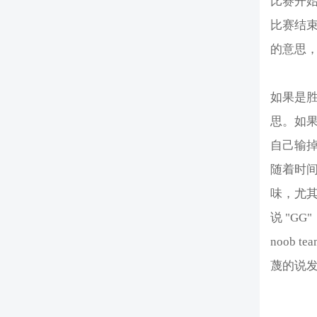
比赛开
比赛结束
的意思
如果是
思。如
自己输
随着时
味，尤
说 "G
noob
蔑的说