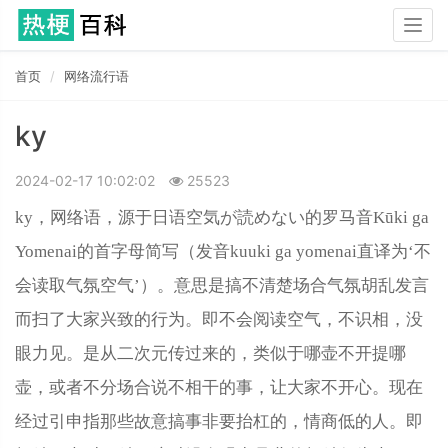
Togg
navig
首页
网络流行语
ky
2024-02-17 10:02:02
25523
ky，网络语，源于日语空気が読めない的罗马音Kūki ga
Yomenai的首字母简写（发音kuuki ga yomenai直译为‘不
会读取气氛空气’）。意思是搞不清楚场合气氛胡乱发言
而扫了大家兴致的行为。即不会阅读空气，不识相，没
眼力见。是从二次元传过来的，类似于哪壶不开提哪
壶，或者不分场合说不相干的事，让大家不开心。现在
经过引申指那些故意搞事非要抬杠的，情商低的人。即