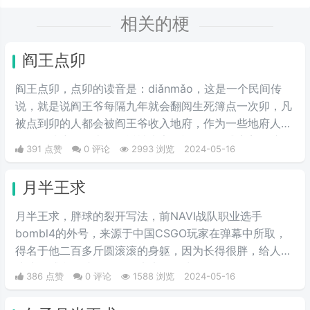
相关的梗
阎王点卯
阎王点卯，点卯的读音是：diǎnmǎo，这是一个民间传
说，就是说阎王爷每隔九年就会翻阅生死簿点一次卯，凡
被点到卯的人都会被阎王爷收入地府，作为一些地府人
员。在地府报道上，最近被大家用视频的形式完美的演绎
391 点赞
0 评论
2993 浏览
2024-05-16
了出来。
月半王求
月半王求，胖球的裂开写法，前NAVI战队职业选手
bombl4的外号，来源于中国CSGO玩家在弹幕中所取，
得名于他二百多斤圆滚滚的身躯，因为长得很胖，给人圆
滚滚的感觉，就像一个圆滚滚的胖球。
386 点赞
0 评论
1588 浏览
2024-05-16