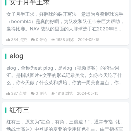
女子月半王求
女子月半王求，好胖球的裂开写法，意思为夸赞胖球选手
（boombl4）是真的好啊，为队友和队伍带来巨大帮助，
赢得比赛。NAVI战队的里面的大胖球选手在2020年IEM
卡托维兹比赛中超级发挥，在决赛中直接化身邪恶胖球，
384 点赞
0 评论
1688 浏览
2024-05-15
带领NAVI战队战胜A队和G2，夺得冠军。
elog
elog，全称为eat plog，是vlog（视频博客）的衍生词
汇。是指以图片+文字的形式记录美食。如你今天吃了什
么，你今天做了什么菜和烘培，你的一周美食盘点，你的
奶茶盘点，都值得记录。
387 点赞
0 评论
1816 浏览
2024-05-15
红有三
红有三，原文为“红色，有角，三倍速！”，通常专指《机
动战士高达》中登场的夏亚的专用红色扎古。由于指挥官