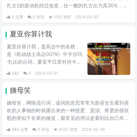
扎古2的发动机经过改造，比一般的扎古出力高30%，在
夏亚的精准操作下，显得比其他机体快三倍。而红色有角
0 点赞
0 评论
1131 浏览
2024-03-03
三倍速也被看作是夏亚登场的象征。
夏亚你算计我
夏亚你算计我，是高达中的名梗，
是《机动战士高达0079》中卡尔玛
·扎比的台词。夏亚平日里对待卡尔
玛完全是以友人的关系相处，但是
382
0
2024-03-01
说到头卡尔玛也是夏亚的仇人扎比
家的人，因此在夏亚的复仇计划
姨母笑
中，自然是盘算着何时送葬这位“友
人”，尽管夏亚也承认卡尔玛作为友
姨母笑，网络流行词，该词的意思常常为形容女生看到喜
人不错，不过还是用计谋误导他陷
欢的人事物的时候露出来的一种慈爱、宠溺、疼爱的很欣
入被击落的境地，并且大笑。
慰的类似于长辈的微笑，最常见的用法是看到比自己年轻
的男爱豆时露出的花痴笑来，对方很可爱很招人喜欢。简
384 点赞
0 评论
2537 浏览
2024-02-28
单说来就是当花痴女‌‌‌‌‌‌生看到小鲜肉爱豆时露出的贪婪宠