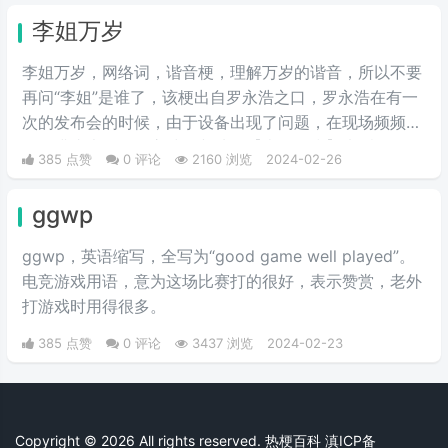
溺，癫狂慈祥的笑容，而“姨母”这个词是用来调侃女生的
李姐万岁
年长。
李姐万岁，网络词，谐音梗，理解万岁的谐音，所以不要
再问“李姐”是谁了，该梗出自罗永浩之口，罗永浩在有一
次的发布会的时候，由于设备出现了问题，在现场频频出
错，满头大汗的罗永浩不断地说【李姐万岁】来缓解尴
385 点赞
0 评论
2160 浏览
2024-02-26
尬，然后被一些锤子的粉丝疯狂传播。疯狂复读，每每出
现别人错误的时候，都会出现【李姐万岁】这样的字眼，
ggwp
可以说相当沙雕了，哈哈哈哈哈哈哈哈哈。
ggwp，英‌‌‌‌‌‌‌‌‌‌‌语缩写，全写为“good game well played”。
电竞游戏用语，意为这场比赛打的很好，表示赞赏，老外
打游戏时用得很多。
385 点赞
0 评论
3437 浏览
2024-02-23
Copyright © 2026 All rights reserved. 热梗百科
滇ICP备