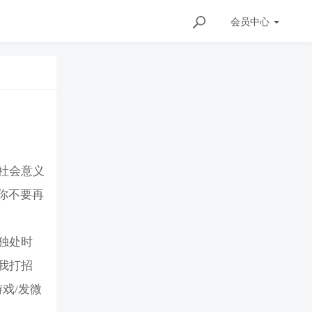
会员
中心
社会意义
你不要再
独处时
我打招
戏/发微