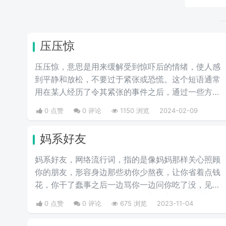
压压惊
压压惊，意思是用来缓解受到惊吓后的情绪，使人感
到平静和放松，不要过于紧张或恐慌。这个短语通常
用在某人经历了令其紧张的事件之后，通过一些方式
（如请吃饭、提供物质奖励等）来帮助他们恢复平
0 点赞
0 评论
1150 浏览
2024-02-09
静。
妈系好友
妈系好友，网络流行词，指的是像妈妈那样关心照顾
你的朋友，形容身边那些劝你少熬夜，让你省着点钱
花，你干了蠢事之后一边骂你一边问你吃了没，见了
面就在你耳边唠叨的朋友。她们善于主动照顾对方，
0 点赞
0 评论
675 浏览
2023-11-04
让人如沐春风。