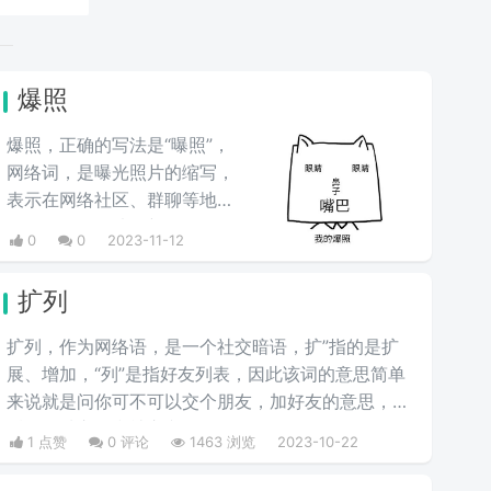
爆照
爆照，正确的写法是“曝照”，
网络词，是曝光照片的缩写，
表示在网络社区、群聊等地方
发布自己的照片，新人一般会
0
0
2023-11-12
要求爆照，所以也叫新人爆
照，是在年轻人群里面非常常
扩列
见的一种形式，也就是一个新
人，进到一个群体中要自我介
扩列，作为网络语，是一个社交暗语，扩”指的是扩
绍，然后展现出自己的的形象
展、增加，“列”是指好友列表，因此该词的意思简单
照片。
来说就是问你可不可以交个朋友，加好友的意思，00
后的一种交友和社交文化。
1 点赞
0 评论
1463 浏览
2023-10-22