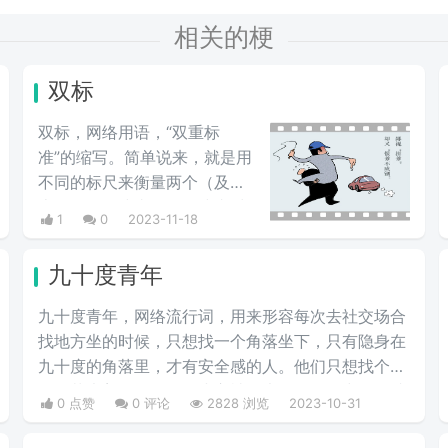
相关的梗
双标
双标，网络用语，“‌‌‌‌‌‌‌‌‌‌双重标
准”的缩写。简单说来，就是用
不同的标尺来衡量两个（及以
上）物品（或事件）。或者对
1
0
2023-11-18
人有不同的评判标准，比如对
自己和对别人的标准不一样
九十度青年
（对别人要求高对自己低）。
或者说对同一性质的事情，会
九十度青年，网络流行词，用来形容每次去社交场合
根据自己的喜好、利益等原因
找地方坐的时候，只想找一个角落坐下，只有隐身在
作出截然相反的判断或行为，
九十度的角落里，才有安全感的人。他们只想找个安
亦或者同一件事开头和结尾产
静角落坐着，如果一不小心被迫坐在了人群中间，就
0 点赞
0 评论
2828 浏览
2023-10-31
生不同的评判标准的情况。将
会感到尴尬，浑身不自在。他们喜欢隐身在90度的角
两个及以上事物或人放在一起
落中，这样才能感到安全和舒适。