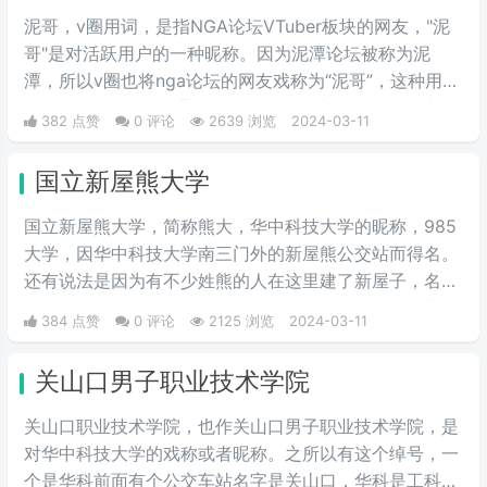
泥哥，v圈用词，是指NGA论坛VTuber板块的网友，"泥
哥"是对活跃用户的一种昵称。因为泥潭论坛被称为泥
潭，所以v圈也将nga论坛的网友戏称为“泥哥”，这种用法
可能源自nga网站的背景颜色类似于泥土的颜色，因此用
382 点赞
0 评论
2639 浏览
2024-03-11
户们开始将这些常驻者称为"泥哥"。
国立新屋熊大学
国立新屋熊大学，简称熊大，华中科技大学的昵称，985
大学，因华中科技大学南三门外的新屋熊公交站而得名。
还有说法是因为有不少姓熊的人在这里建了新屋子，名字
由此而来。具体原因是否如此，也搞不清楚了。但是新屋
384 点赞
0 评论
2125 浏览
2024-03-11
熊大学的名字，比这个985大学更广为人知的外号“关山口
职业技术学院”，帅气多了。
关山口男子职业技术学院
关山口职业技术学院，也作关山口男子职业技术学院，是
对华中科技大学的戏称或者昵称。之所以有这个绰号，一
个是华科前面有个公交车站名字是关山口，华科是工科院