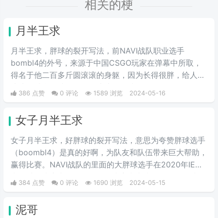
相关的梗
月半王求
月半王求，胖球的裂开写法，前NAVI战队职业选手
bombl4的外号，来源于中国CSGO玩家在弹幕中所取，
得名于他二百多斤圆滚滚的身躯，因为长得很胖，给人圆
滚滚的感觉，就像一个圆滚滚的胖球。
386 点赞
0 评论
1589 浏览
2024-05-16
女子月半王求
女子月半王求，好胖球的裂开写法，意思为夸赞胖球选手
（boombl4）是真的好啊，为队友和队伍带来巨大帮助，
赢得比赛。NAVI战队的里面的大胖球选手在2020年IEM
卡托维兹比赛中超级发挥，在决赛中直接化身邪恶胖球，
384 点赞
0 评论
1690 浏览
2024-05-15
带领NAVI战队战胜A队和G2，夺得冠军。
泥哥