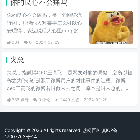
你的良心不会痛吗
你的良心不会痛吗，是一句网络流
行词，吐槽他人对某事怎么可以心
安理得，表达说话人心里mmp的心
情。这里的“痛”含有“内疚、愧疚、
384
0
2024-02-29
不好意思”等含义，并不是“疼痛”的
意思。网络上主要用于吐槽别人不
夹总
会内疚吗，来源于热图鹦鹉兄弟表
情包，火于知乎，该词也被《咬文
夹总，指微博CEO王高飞，是网友对他的调侃，之所以被
嚼字》评为2017年度十大流行语之
称之为“夹总”是源于微博用户的对此事件的吐槽。微博
一，现在多用于聊天中的表情包。
ceo王高飞的微博名叫做来去之间，原本是叫来总的。因
为来字去掉一竖之后是“夹”，并且微博把屏蔽敏感字的行
386 点赞
0 评论
2449 浏览
2024-02-29
为称为“夹”，所以来去之间喜提夹总这一称号。
Copyright © 2026 All rights reserved. 热梗百科
滇ICP备
17007703号-14