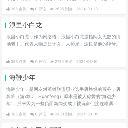
校，女少男多。人们通过这个梗来开玩笑地将华中科技大
386 点赞
0 评论
2695 浏览
2024-03-10
学称作关山口男子职业技术学院。所以有了这个江湖绰
号。
浪里小白龙
浪里小白龙，作为网络语，浪里小白龙是指阅女无数的情
场老手。代表人物是吕子乔、大师兄，这也是他的绰号。
383 点赞
0 评论
2739 浏览
2024-03-10
海鞭少年
海鞭少年，是网友对英雄联盟职业选手唐焕烽的蔑称，唐
焕烽（游戏ID：Huanfeng）原本是被人称赞的“海边少
年”，后来因为一些负面新闻变成了被玩家们接连嘲讽
的“海鞭少年”。
386 点赞
0 评论
2483 浏览
2024-03-09