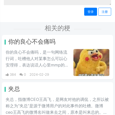
登录
注册
相关的梗
你的良心不会痛吗
你的良心不会痛吗，是一句网络流
行词，吐槽他人对某事怎么可以心
安理得，表达说话人心里mmp的心
情。这里的“痛”含有“内疚、愧疚、
384
0
2024-02-29
不好意思”等含义，并不是“疼痛”的
意思。网络上主要用于吐槽别人不
夹总
会内疚吗，来源于热图鹦鹉兄弟表
情包，火于知乎，该词也被《咬文
夹总，指微博CEO王高飞，是网友对他的调侃，之所以被
嚼字》评为2017年度十大流行语之
称之为“夹总”是源于微博用户的对此事件的吐槽。微博
一，现在多用于聊天中的表情包。
ceo王高飞的微博名叫做来去之间，原本是叫来总的。因