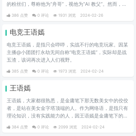
的粉丝们，尊称他为“舟哥”，视他为“AI 教父”。然而，质
疑声从未停止。有人说他是割韭菜的“知识网红”，有人说
386 点赞
0 评论
1931 浏览
2024-02-26
他的课程是“智商税”。
电竞王语嫣
电竞王语嫣，是指只会哔哔，实战不行的电竞玩家。因某
主播@小团团打永劫无间自称“电竞王语嫣”，实际却是战
五渣，该词再次进入人们视野。
385 点赞
0 评论
1973 浏览
2024-02-24
王语嫣
王语嫣，大家都很熟悉，是金庸笔下那无数美女中的佼佼
者，是站在美女金字塔顶端的人。作为网络语，是指只有
理论知识，没有实践能力的人，因王语嫣是金庸笔下的武
侠小说女主之一，熟读各派武学秘笈，能看得出各个门派
384 点赞
0 评论
2099 浏览
2024-02-24
的武功招式，是一位武学理论家，却完全不会武功，适合