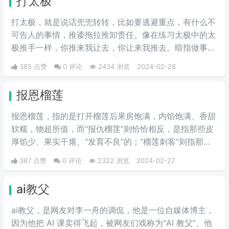
打太极
破梗、旧梗来敷衍了事，不被认可时，网友们就会评论一
句“没梗可以不发”。
打太极，就是说话兜兜转转，比如要逃避重点，有什么不
可告人的事情，推诿拖拉推卸责任。像在练习太极中的太
极推手一样，你推来我让去，你让来我推去。暗指做事情
推来推去，不明确表态，避重就轻含糊不说实话。
385 点赞
0 评论
2434 浏览
2024-02-28
报恩榴莲
报恩榴莲，指的是打开榴莲后果房饱满，内馅饱满、香甜
软糯，物超所值，而“报仇榴莲”则恰恰相反，是指那些皮
厚馅少、果实干瘪、“发育不良”的；“榴莲刺客”则指那些
会挑榴莲的高手。
387 点赞
0 评论
2322 浏览
2024-02-27
ai教父
ai教父，是网友对李一舟的调侃，他是一位自媒体博主，
因为他把 AI 课卖得飞起，被网友们戏称为“AI 教父”。他