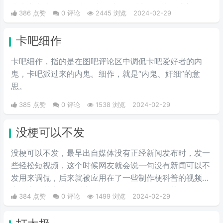
为来字去掉一竖之后是“夹”，并且微博把屏蔽敏感字的行
386 点赞
0 评论
2445 浏览
2024-02-29
为称为“夹”，所以来去之间喜提夹总这一称号。
卡吧细作
卡吧细作，指的是在图吧评论区中调侃卡吧爱好者的内
鬼，卡吧派过来的内鬼。细作，就是“内鬼、奸细”的意
思。
385 点赞
0 评论
1538 浏览
2024-02-29
没梗可以不发
没梗可以不发，最早出自媒体没有正‌‌‌‌‌‌‌‌经新闻发布时，发一
些轻松短视频，这个时候网友就会说一句没有新闻可以不
发用来调侃，后来就被应用在了一些制作梗科普的视频博
主身上，其实这句话也不算是批评，更多的是带有玩梗的
384 点赞
0 评论
1499 浏览
2024-02-29
意味。“解梗博主”的嘲讽发言，指各类梗科普相关的作者
由于“梗荒”，找不到可以科普的新梗，只好发一些烂梗、