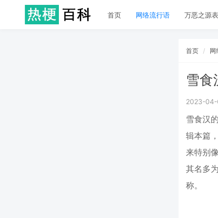
首页
网络流行语
万恶之源
首页
网
雪食
2023-04-
雪食汉的
辑本篇，
来特别像
其名多
称。