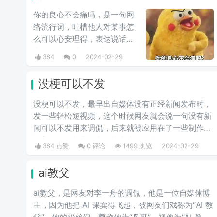
你的良心不会痛吗，是一句网
络流行词，吐槽他人对某事怎
么可以心安理得，表达说话人
心里mmp的心情。这里
384
0
2024-02-29
的“痛”含有“内疚、愧疚、不好
意思”等含义，并不是“疼痛”的
没梗可以不发
意思。网络上主要用于吐槽别
人不会内疚吗，来源于热图鹦
没梗可以不发，最早出自媒体没有正‌‌‌‌‌‌‌‌经新闻发布时，
鹉兄弟表情包，火于知乎，该
发一些轻松短视频，这个时候网友就会说一句没有新
词也被《咬文嚼字》评为2017
闻可以不发用来调侃，后来就被应用在了一些制作梗
年度十大流行语之一，现在多
科普的视频博主身上，其实这句话也不算是批评，更
384 点赞
0 评论
1499 浏览
2024-02-29
用于聊天中的表情包。
多的是带有玩梗的意味。“解梗博主”的嘲讽发言，指
各类梗科普相关的作者由于“梗荒”，找不到可以科普
ai教父
的新梗，只好发一些烂梗、破梗、旧梗来敷衍了事，
不被认可时，网友们就会评论一句“没梗可以不发”。
ai教父，是网友对李一舟的调侃，他是一位自媒体博
主，因为他把 AI 课卖得飞起，被网友们戏称为“AI 教
父”。他的粉丝们，尊称他为“舟哥”，视他为“AI 教