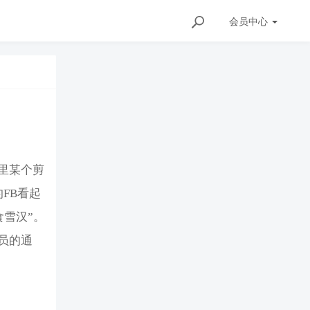
会员
中心
站里某个剪
FB看起
食雪汉”。
员的通