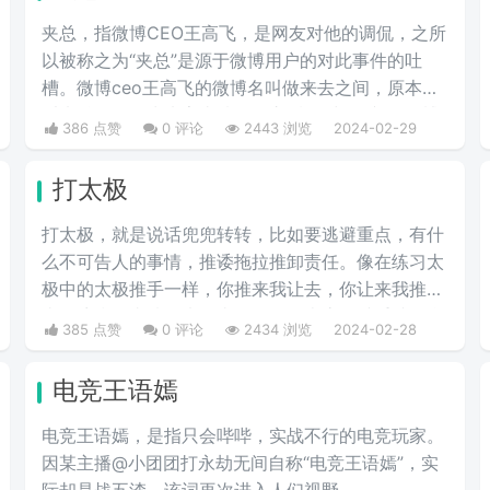
夹总，指微博CEO王高飞，是网友对他的调侃，之所
以被称之为“夹总”是源于微博用户的对此事件的吐
槽。微博ceo王高飞的微博名叫做来去之间，原本是
叫来总的。因为来字去掉一竖之后是“夹”，并且微博
386 点赞
0 评论
2443 浏览
2024-02-29
把屏蔽敏感字的行为称为“夹”，所以来去之间喜提夹
总这一称号。
打太极
打太极，就是说话兜兜转转，比如要逃避重点，有什
么不可告人的事情，推诿拖拉推卸责任。像在练习太
极中的太极推手一样，你推来我让去，你让来我推
去。暗指做事情推来推去，不明确表态，避重就轻含
385 点赞
0 评论
2434 浏览
2024-02-28
糊不说实话。
电竞王语嫣
电竞王语嫣，是指只会哔哔，实战不行的电竞玩家。
因某主播@小团团打永劫无间自称“电竞王语嫣”，实
际却是战五渣，该词再次进入人们视野。