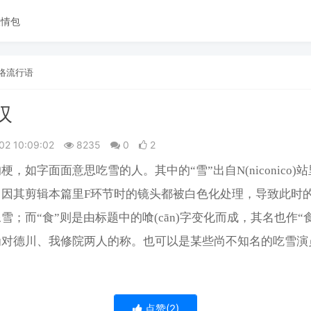
表情包
络流行语
汉
02 10:09:02
8235
0
2
梗，如字面面意思吃雪的人。其中的“雪”出自N(niconico)
因其剪辑本篇里F环节时的镜头都被白色化处理，导致此时的
雪；而“食”则是由标题中的喰(cān)字变化而成，其名也作“
为对德川、我修院两人的称。也可以是某些尚不知名的吃雪演
点赞(
2
)