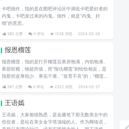
卡吧细作，指的是在图吧评论区中调侃卡吧爱好者的
内鬼，卡吧派过来的内鬼。细作，就是“内鬼、奸
细”的意思。
385 点赞
0 评论
1538 浏览
2024-02-29
报恩榴莲
报恩榴莲，指的是打开榴莲后果房饱满，内馅饱满、
香甜软糯，物超所值，而“报仇榴莲”则恰恰相反，是
指那些皮厚馅少、果实干瘪、“发育不良”的；“榴莲刺
客”则指那些会挑榴莲的高手。
387 点赞
0 评论
2322 浏览
2024-02-27
王语嫣
王语嫣，大家都很熟悉，是金庸笔下那无数美女中的
佼佼者，是站在美女金字塔顶端的人。作为网络语，
是指只有理论知识，没有实践能力的人，因王语嫣是