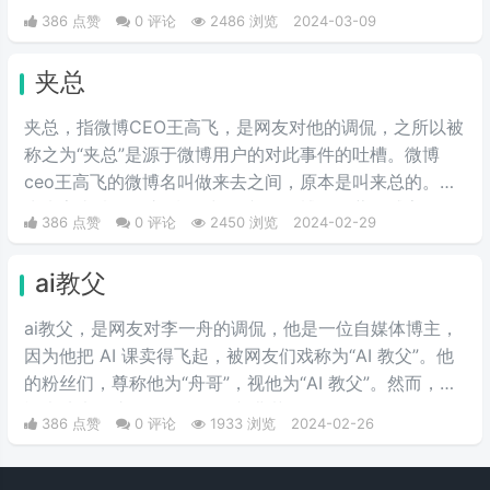
的“海鞭少年”。
386 点赞
0 评论
2486 浏览
2024-03-09
夹总
夹总，指微博CEO王高飞，是网友对他的调侃，之所以被
称之为“夹总”是源于微博用户的对此事件的吐槽。微博
ceo王高飞的微博名叫做来去之间，原本是叫来总的。因
为来字去掉一竖之后是“夹”，并且微博把屏蔽敏感字的行
386 点赞
0 评论
2450 浏览
2024-02-29
为称为“夹”，所以来去之间喜提夹总这一称号。
ai教父
ai教父，是网友对李一舟的调侃，他是一位自媒体博主，
因为他把 AI 课卖得飞起，被网友们戏称为“AI 教父”。他
的粉丝们，尊称他为“舟哥”，视他为“AI 教父”。然而，质
疑声从未停止。有人说他是割韭菜的“知识网红”，有人说
386 点赞
0 评论
1933 浏览
2024-02-26
他的课程是“智商税”。