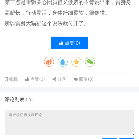
第三点是雷狮关心团员但又傲娇的不肯说出来，雷狮身
高腿长，行动灵活，身体纤细柔软，很像猫。
所以雷狮大猫猫这个说法就传开了。
点赞(
0
)
点赞(
0
)
分享
回复(
0
)
收藏
评论列表
(
0
)