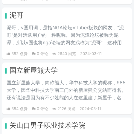
带领NAVI战队战胜A队和G2，夺得冠军。
泥哥
泥哥，v圈用词，是指NGA论坛VTuber板块的网友，"泥
哥"是对活跃用户的一种昵称。因为泥潭论坛被称为泥
潭，所以v圈也将nga论坛的网友戏称为“泥哥”，这种用法
可能源自nga网站的背景颜色类似于泥土的颜色，因此用
382 点赞
0 评论
2640 浏览
2024-03-11
户们开始将这些常驻者称为"泥哥"。
国立新屋熊大学
国立新屋熊大学，简称熊大，华中科技大学的昵称，985
大学，因华中科技大学南三门外的新屋熊公交站而得名。
还有说法是因为有不少姓熊的人在这里建了新屋子，名字
由此而来。具体原因是否如此，也搞不清楚了。但是新屋
384 点赞
0 评论
2126 浏览
2024-03-11
熊大学的名字，比这个985大学更广为人知的外号“关山口
职业技术学院”，帅气多了。
关山口男子职业技术学院