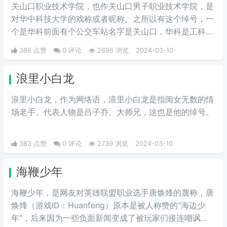
关山口职业技术学院，也作关山口男子职业技术学院，是
对华中科技大学的戏称或者昵称。之所以有这个绰号，一
个是华科前面有个公交车站名字是关山口，华科是工科院
校，女少男多。人们通过这个梗来开玩笑地将华中科技大
386 点赞
0 评论
2696 浏览
2024-03-10
学称作关山口男子职业技术学院。所以有了这个江湖绰
号。
浪里小白龙
浪里小白龙，作为网络语，浪里小白龙是指阅女无数的情
场老手。代表人物是吕子乔、大师兄，这也是他的绰号。
383 点赞
0 评论
2739 浏览
2024-03-10
海鞭少年
海鞭少年，是网友对英雄联盟职业选手唐焕烽的蔑称，唐
焕烽（游戏ID：Huanfeng）原本是被人称赞的“海边少
年”，后来因为一些负面新闻变成了被玩家们接连嘲讽