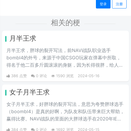
登录
注册
相关的梗
月半王求
月半王求，胖球的裂开写法，前NAVI战队职业选手
bombl4的外号，来源于中国CSGO玩家在弹幕中所取，
得名于他二百多斤圆滚滚的身躯，因为长得很胖，给人圆
滚滚的感觉，就像一个圆滚滚的胖球。
386 点赞
0 评论
1590 浏览
2024-05-16
女子月半王求
女子月半王求，好胖球的裂开写法，意思为夸赞胖球选手
（boombl4）是真的好啊，为队友和队伍带来巨大帮助，
赢得比赛。NAVI战队的里面的大胖球选手在2020年IEM
卡托维兹比赛中超级发挥，在决赛中直接化身邪恶胖球，
384 点赞
0 评论
1692 浏览
2024-05-15