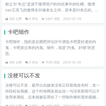
嚼字》评为2017年度十大流行语之
称之为“夹总”是源于微博用户的对此事件的吐槽。微博
一，现在多用于聊天中的表情包。
ceo王高飞的微博名叫做来去之间，原本是叫来总的。因
为来字去掉一竖之后是“夹”，并且微博把屏蔽敏感字的行
386 点赞
0 评论
2447 浏览
2024-02-29
为称为“夹”，所以来去之间喜提夹总这一称号。
卡吧细作
卡吧细作，指的是在图吧评论区中调侃卡吧爱好者的内
鬼，卡吧派过来的内鬼。细作，就是“内鬼、奸细”的意
思。
385 点赞
0 评论
1539 浏览
2024-02-29
没梗可以不发
没梗可以不发，最早出自媒体没有正‌‌‌‌‌‌‌‌经新闻发布时，发一
些轻松短视频，这个时候网友就会说一句没有新闻可以不
发用来调侃，后来就被应用在了一些制作梗科普的视频博
主身上，其实这句话也不算是批评，更多的是带有玩梗的
384 点赞
0 评论
1499 浏览
2024-02-29