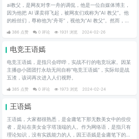
ai教父，是网友对李一舟的调侃，他是一位自媒体博主，
因为他把 AI 课卖得飞起，被网友们戏称为“AI 教父”。他
的粉丝们，尊称他为“舟哥”，视他为“AI 教父”。然而，质
疑声从未停止。有人说他是割韭菜的“知识网红”，有人说
386 点赞
0 评论
1931 浏览
2024-02-26
他的课程是“智商税”。
电竞王语嫣
电竞王语嫣，是指只会哔哔，实战不行的电竞玩家。因某
主播@小团团打永劫无间自称“电竞王语嫣”，实际却是战
五渣，该词再次进入人们视野。
385 点赞
0 评论
1973 浏览
2024-02-24
王语嫣
王语嫣，大家都很熟悉，是金庸笔下那无数美女中的佼佼
者，是站在美女金字塔顶端的人。作为网络语，是指只有
理论知识，没有实践能力的人，因王语嫣是金庸笔下的武