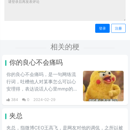
登录
注册
相关的梗
你的良心不会痛吗
你的良心不会痛吗，是一句网络流
行词，吐槽他人对某事怎么可以心
安理得，表达说话人心里mmp的心
情。这里的“痛”含有“内疚、愧疚、
384
0
2024-02-29
不好意思”等含义，并不是“疼痛”的
意思。网络上主要用于吐槽别人不
夹总
会内疚吗，来源于热图鹦鹉兄弟表
情包，火于知乎，该词也被《咬文
夹总，指微博CEO王高飞，是网友对他的调侃，之所以被