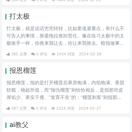
意味。“解梗博主”的嘲讽发言，指各类梗科普相关的作者
由于“梗荒”，找不到可以科普的新梗，只好发一些烂梗、
打太极
破梗、旧梗来敷衍了事，不被认可时，网友们就会评论一
句“没梗可以不发”。
打太极，就是说话兜兜转转，比如要逃避重点，有什么不
可告人的事情，推诿拖拉推卸责任。像在练习太极中的太
极推手一样，你推来我让去，你让来我推去。暗指做事情
推来推去，不明确表态，避重就轻含糊不说实话。
385 点赞
0 评论
2434 浏览
2024-02-28
报恩榴莲
报恩榴莲，指的是打开榴莲后果房饱满，内馅饱满、香甜
软糯，物超所值，而“报仇榴莲”则恰恰相反，是指那些皮
厚馅少、果实干瘪、“发育不良”的；“榴莲刺客”则指那些
会挑榴莲的高手。
387 点赞
0 评论
2324 浏览
2024-02-27
ai教父