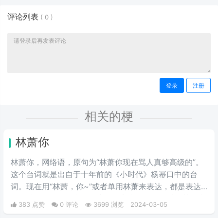
评论列表
(
0
)
登录
注册
相关的梗
林萧你
林萧你，网络语，原句为“林萧你现在骂人真够高级的”。
这个台词就是出自于十年前的《小时代》杨幂口中的台
词。现在用“林萧，你~”或者单用林萧来表达，都是表达
的一种阴阳怪气的意思。这三个字表示别人在对于某件事
383 点赞
0 评论
3699 浏览
2024-03-05
情评判的时候运用的非常巧妙，就传说中的说话，不带脏