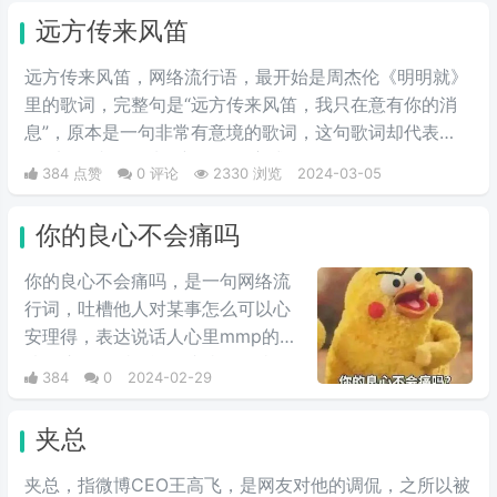
字！
远方传来风笛
远方传来风笛，网络流行语，最开始是周杰伦《明明就》
里的歌词，完整句是“远方传来风笛，我只在意有你的消
息”，原本是一句非常有意境的歌词，这句歌词却代表
了“滚”，成了一种很新的骂人方式。
384 点赞
0 评论
2330 浏览
2024-03-05
你的良心不会痛吗
你的良心不会痛吗，是一句网络流
行词，吐槽他人对某事怎么可以心
安理得，表达说话人心里mmp的心
情。这里的“痛”含有“内疚、愧疚、
384
0
2024-02-29
不好意思”等含义，并不是“疼痛”的
意思。网络上主要用于吐槽别人不
夹总
会内疚吗，来源于热图鹦鹉兄弟表
情包，火于知乎，该词也被《咬文
夹总，指微博CEO王高飞，是网友对他的调侃，之所以被