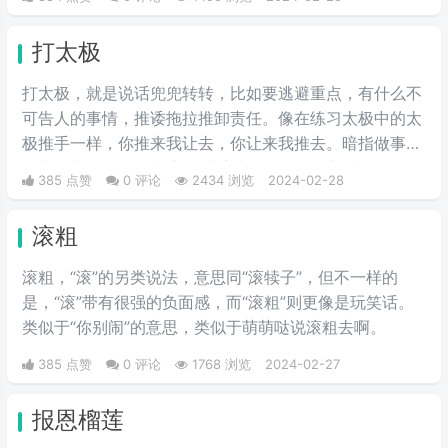
意味。“解梗博主”的嘲讽发言，指各类梗科普相关的作者
由于“梗荒”，找不到可以科普的新梗，只好发一些烂梗、
打太极
破梗、旧梗来敷衍了事，不被认可时，网友们就会评论一
句“没梗可以不发”。
打太极，就是说话兜兜转转，比如要逃避重点，有什么不
可告人的事情，推诿拖拉推卸责任。像在练习太极中的太
极推手一样，你推来我让去，你让来我推去。暗指做事情
推来推去，不明确表态，避重就轻含糊不说实话。
385 点赞
0 评论
2434 浏览
2024-02-28
滚粗
滚粗，“滚”的另类说法，意思同“滚犊子”，但不一样的
是，“滚”带有很强的负面感，而“滚粗”则更像是玩笑话。
类似于“你别闹”的意思，类似于萌萌哒说滚粗去啊。
385 点赞
0 评论
1768 浏览
2024-02-27
报恩榴莲