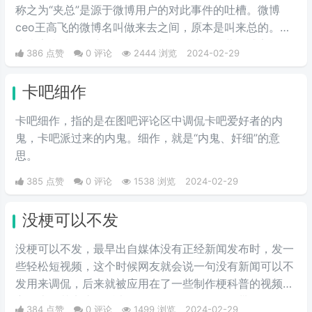
嚼字》评为2017年度十大流行语之
称之为“夹总”是源于微博用户的对此事件的吐槽。微博
一，现在多用于聊天中的表情包。
ceo王高飞的微博名叫做来去之间，原本是叫来总的。因
为来字去掉一竖之后是“夹”，并且微博把屏蔽敏感字的行
386 点赞
0 评论
2444 浏览
2024-02-29
为称为“夹”，所以来去之间喜提夹总这一称号。
卡吧细作
卡吧细作，指的是在图吧评论区中调侃卡吧爱好者的内
鬼，卡吧派过来的内鬼。细作，就是“内鬼、奸细”的意
思。
385 点赞
0 评论
1538 浏览
2024-02-29
没梗可以不发
没梗可以不发，最早出自媒体没有正‌‌‌‌‌‌‌‌经新闻发布时，发一
些轻松短视频，这个时候网友就会说一句没有新闻可以不
发用来调侃，后来就被应用在了一些制作梗科普的视频博
主身上，其实这句话也不算是批评，更多的是带有玩梗的
384 点赞
0 评论
1499 浏览
2024-02-29