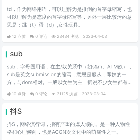
出生时生理性别不一致的人。​目前
td，作为网络用语，可以理解为是推倒的首字母缩写，也
在网络中，很多人把TS等同于人
可以理解为是态度的首字母缩写等，另外一层比较污的意
妖，因为大部分ts都是通过变装的
思是：跳（t）蛋（d）,女性玩具。
形式通过外表改变成为“ts”。
12 点赞
0 评论
23434 浏览
2023-04-03
sub
sub，字母圈用语，在主/奴关系中（如s&m、ATM奴），
sub是英文submission的缩写，意思是服从，即奴的一
方，与dom相对。一般以女生为主，据说不少女生都有
sub倾向。
10 点赞
0 评论
21125 浏览
2023-03-04
抖S
抖S，网络流行词，指有严重的虐人倾向。是一种人物性
格和心理倾向，也是ACGN次文化中的萌属性之一。