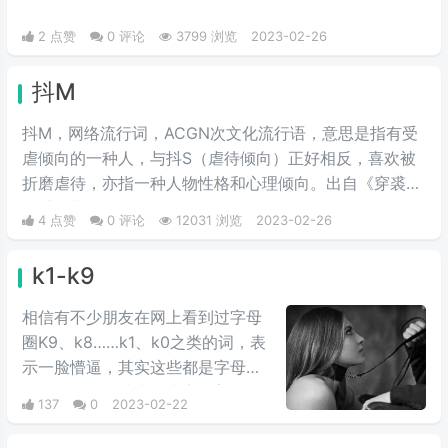
2 点赞
0 评论
3799 浏览
2023-02-26
抖M
抖M，网络流行词，ACGN次文化流行语，意思是指有受
虐倾向的一种人，与抖S（虐待倾向）正好相反，喜欢被
折磨虐待，亦指一种人物性格和心理倾向。出自《穿裘皮
的维纳斯》。
4 点赞
0 评论
12031 浏览
2023-02-26
k1-k9
相信有不少朋友在网上看到过字母
圈K9、k8……k1、k0之类的词，表
示一脸懵逼，其实这些都是字母圈
的用词，今天就来给大家科普一
137
0
2023-02-22
下。