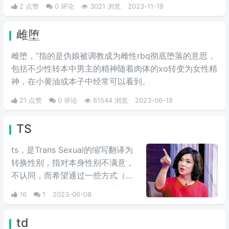
2 点赞
0 评论
3021 浏览
2023-11-18
雌堕
雌堕，”指的是伪娘被调教成为雌性rbq彻底堕落‌‌‌‌‌‌‌‌‌‌‌‌的意思，
包括不少性转本中男主的精神随着肉体的xo转变为女性精
神，在小黄油或本子中经常可以看到。
21 点赞
0 评论
61544 浏览
2023-06-18
TS
ts，是Tr‌‌‌‌‌‌‌‌‌ans Sexual的缩写翻译为
转换性别，指对本身性别不满意，
不认同，而希望通过一些方式（如
手术等）改变自己性别者，通常他
16
1
2023-06-08
们自称为“天使”（ts源于天使的拼
音），也可以简单理解为跨性别群
td
体，用于描述那些自身性别认同与