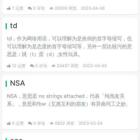
形式通过外表改变成为“ts”。
了，可以在某宝，某东上卖到。
7 点赞
0 评论
29509 浏览
2023-04-06
td
td，作为网络用语，可以理解为是推倒的首字母缩写，也
可以理解为是态度的首字母缩写等，另外一层比较污的意
思是：跳（t）蛋（d）,女性玩具。
12 点赞
0 评论
23437 浏览
2023-04-03
NSA
NSA，意思是 no strings attached，代表「纯泡友关
系」，意思和fbw（互惠互利的朋友）有异曲同工之妙。
0 点赞
0 评论
6822 浏览
2023-03-24