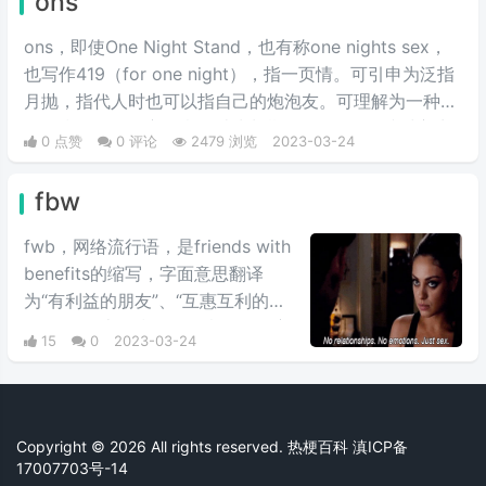
ons
ons，即使One Night Stand，也有称one nights sex，
也写作419（for one night），指一页情。可引申为泛指
月抛，指代人时也可以指自己的炮泡友。可理解为一种隐
语，指的男女双方同意，结为长期P友，互不干涉对方生
0 点赞
0 评论
2479 浏览
2023-03-24
活。
fbw
fwb，网络流行语，是friends with
benefits的缩写，字面意思翻译
为“有利益的朋友”、“互惠互利的朋
友”，网络上多指炮友，意思是双方
15
0
2023-03-24
只是可以发生性关系的朋友，一般
不会发展为情侣或爱人，交友软件
常用词。
Copyright © 2026 All rights reserved. 热梗百科
滇ICP备
17007703号-14