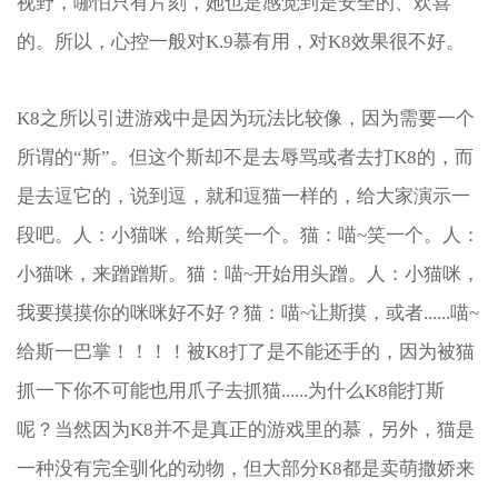
视野，哪怕只有片刻，她也是感觉到是安全的、欢喜
的。所以，心控一般对K.9慕有用，对K8效果很不好。
K8之所以引进游戏中是因为玩法比较像，因为需要一个
所谓的“斯”。但这个斯却不是去辱骂或者去打K8的，而
是去逗它的，说到逗，就和逗猫一样的，给大家演示一
段吧。人：小猫咪，给斯笑一个。猫：喵~笑一个。人：
小猫咪，来蹭蹭斯。猫：喵~开始用头蹭。人：小猫咪，
我要摸摸你的咪咪好不好？猫：喵~让斯摸，或者......喵~
给斯一巴掌！！！！被K8打了是不能还手的，因为被猫
抓一下你不可能也用爪子去抓猫......为什么K8能打斯
呢？当然因为K8并不是真正的游戏里的慕，另外，猫是
一种没有完全驯化的动物，但大部分K8都是卖萌撒娇来