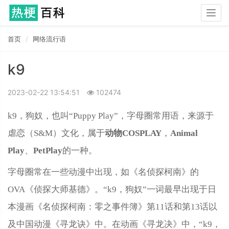
Togg
navig
首页
网络流行语
k9
2023-02-22 13:54:51
102474
k9，狗奴，也叫“Puppy Play”，字母圈常用语，来源于
虐恋（S
&
M）文化，属于
动物COSPLAY
，
Animal
Play
、
PetPlay
的一种。
字母圈常在一些动漫中出现，如《名侦探柯南》的
OVA《侦探大师基德》。“k9，狗奴”一词最早出现于日
本漫画《名侦探柯南：零之事件簿》第11话和第13话以
及中国动漫《寻龙诀》中。在动画《寻龙决》中，“k9，