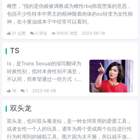
吸离海面，形成水柱，然后同云相
雌堕，”指的是伪娘被调教成为雌性rbq彻底堕落‌‌‌‌‌‌‌‌‌‌‌‌的意思，
接，因此俗称“龙吸水”。
包括不少性转本中男主的精神随着肉体的xo转变为女性精
神，在小黄油或本子中经常可以看到。
21 点赞
0 评论
61610 浏览
2023-06-18
TS
ts，是Tr‌‌‌‌‌‌‌‌‌ans Sexual的缩写翻译为
转换性别，指对本身性别不满意，
不认同，而希望通过一些方式（如
手术等）改变自己性别者，通常他
16
1
2023-06-08
们自称为“天使”（ts源于天使的拼
音），也可以简单理解为跨性别群
双头龙
体，用于描述那些自身性别认同与
出生时生理性别不一致的人。​目前
双头龙，也叫双头毒龙钻，是一种女同常用的爱爱工具，
在网络中，很多人把TS等同于人
或者女性一个人的玩具，通常为两个受或两个拉拉进行性
妖，因为大部分ts都是通过变装的
行为时用到的辅助工具。图片因为太不雅，所以就不放