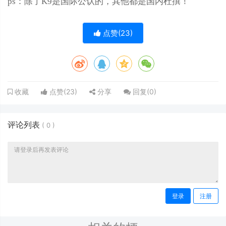
ps：除了K9是国际公认的，其他都是国内杜撰！
点赞(
23
)
点赞(
23
)
分享
回复(
0
)
收藏
评论列表
(
0
)
登录
注册