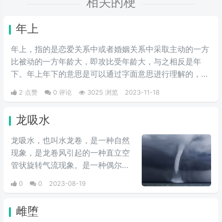
相关的梗
年上
年上，指的是恋爱关系中或者婚姻关系中采取主动的一方
比被动的一方年龄大，即攻比受年龄大，与之相反是年
下。年上年下的意思是可以通过字面意思进行理解的，年
上也就是年龄大的在上，而年下则是年龄大的在下。
2 点赞
0 评论
3025 浏览
2023-11-18
龙吸水
龙吸水，也叫水龙卷，是一种自然
现象，是龙卷风引起的一种直立空
管状旋转气流现象。是一种偶尔出
现在温暖水面上空的龙卷风，它的
0
0
2023-08-19
上端与雷雨云相接，下端直接延伸
到水面，一边旋转，一边移动，它
雌堕
的风具有很大的吸吮作用，可把水