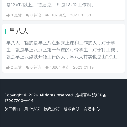
是12x12以上。“‌‌‌‌‌‌‌‌‌换言之，即是12x12工作制。​
0 点赞
0 评论
1107 浏览
2023-01-30
早八人
早八人，指的是早上八点起来上课和工作的人，对于学
生，就是早上八点上第一节课的可怜学生，对于打工族，
就是早上八点就开始工作的人，早八人其实也是由“打工
人”和“早八”合并演变来的。
2 点赞
0 评论
16804 浏览
2023-01-19
Copyright © 2026 All rights reserved. 热梗百科
滇ICP备
17007703号-14
关于我们
用户协议
隐私政策
版权声明
会员中心