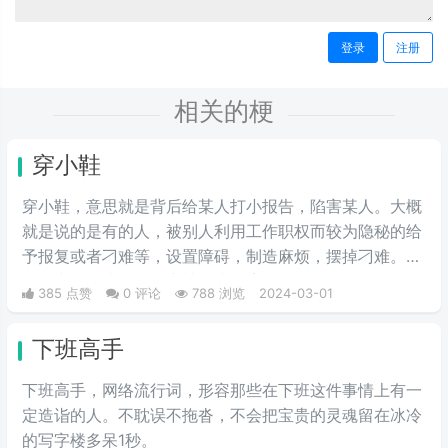
登录
注册
相关的梗
穿小鞋
穿小鞋，意思就是背后给某人打小报告，陷害某人。大概
就是说的是有的人，被别人利用工作职权而较为隐秘的给
予报复或者刁难等，设置障碍，制造麻烦，摆掉刁难。一
般最常见的比如工作中被打小报告等。
385 点赞
0 评论
788 浏览
2024-03-01
下班高手
下班高手，网络流行词，形容那些在下班这件事情上有一
定造诣的人。不耽误不拖沓，不会把宝贵的灵魂留在冰冷
的写字楼多呆1秒。