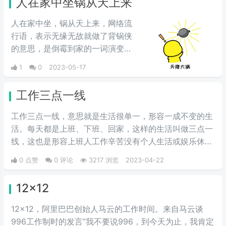
人在家中坐锅从天上来
人在家中坐，锅从天上来，网络流
行语，表示无缘无故就做了背锅侠
的意思，是倒霉到家的一词演变而
来，意思同“躺着也中枪”一词，常
1
0
2023-05-17
用在职场上，表示自己什么也没
做，就背锅了。
工作三点一线
工作三点一线，意思就是生活很单一，形容一成不变的生
活。每天都是上班、下班、回家，这样的生活叫做三点一
线，这也是形容上班人工作辛苦没有个人生活或娱乐休息
时间，除了食宿必要情况外都是工作，也是说明上班人工
0 点赞
0 评论
3217 浏览
2023-04-22
作勤奋努力，兢兢业业，工作狂的表现。
12x12
12x12，阿里巴巴创始人马云的工作时间。来自马云谈
996工作制时的发言”我不要说996，到今天为止，我肯定