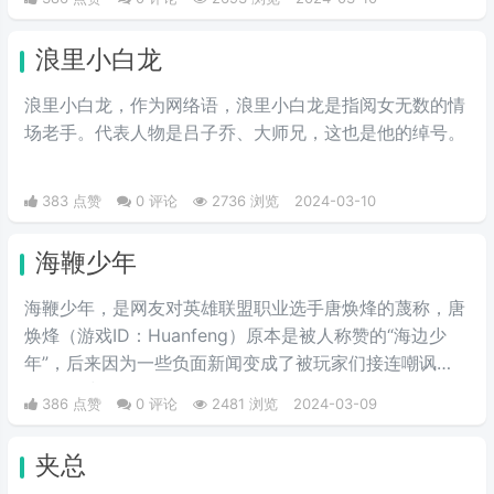
学称作关山口男子职业技术学院。所以有了这个江湖绰
号。
浪里小白龙
浪里小白龙，作为网络语，浪里小白龙是指阅女无数的情
场老手。代表人物是吕子乔、大师兄，这也是他的绰号。
383 点赞
0 评论
2736 浏览
2024-03-10
海鞭少年
海鞭少年，是网友对英雄联盟职业选手唐焕烽的蔑称，唐
焕烽（游戏ID：Huanfeng）原本是被人称赞的“海边少
年”，后来因为一些负面新闻变成了被玩家们接连嘲讽
的“海鞭少年”。
386 点赞
0 评论
2481 浏览
2024-03-09
夹总