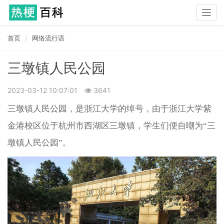
Togg
navig
首页
网络流行语
三墩镇人民公园
2023-03-12 10:07:01
3641
三墩镇人民公园，是浙江大学的绰号，由于浙江大学紫
金港校区位于杭州市西湖区三墩镇，学生们便自嘲为“三
墩镇人民公园”。