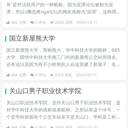
哥"是对活跃用户的一种昵称。因为泥潭论坛被称为泥
潭，所以v圈也将nga论坛的网友戏称为“泥哥”，这种用法
可能源自nga网站的背景颜色类似于泥土的颜色，因此用
382 点赞
0 评论
2633 浏览
2024-03-11
户们开始将这些常驻者称为"泥哥"。
国立新屋熊大学
国立新屋熊大学，简称熊大，华中科技大学的昵称，985
大学，因华中科技大学南三门外的新屋熊公交站而得名。
还有说法是因为有不少姓熊的人在这里建了新屋子，名字
由此而来。具体原因是否如此，也搞不清楚了。但是新屋
384 点赞
0 评论
2123 浏览
2024-03-11
熊大学的名字，比这个985大学更广为人知的外号“关山口
职业技术学院”，帅气多了。
关山口男子职业技术学院
关山口职业技术学院，也作关山口男子职业技术学院，是
对华中科技大学的戏称或者昵称。之所以有这个绰号，一
个是华科前面有个公交车站名字是关山口，华科是工科院
校，女少男多。人们通过这个梗来开玩笑地将华中科技大
386 点赞
0 评论
2693 浏览
2024-03-10