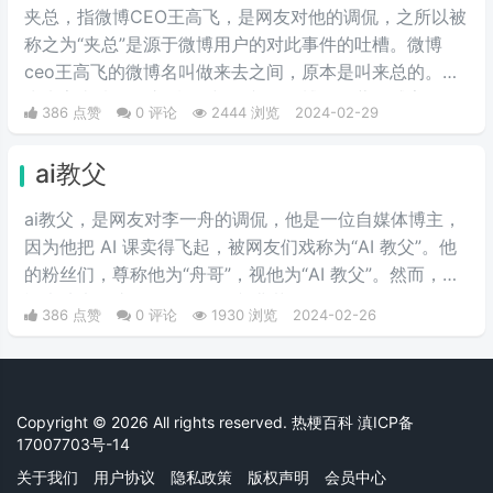
夹总，指微博CEO王高飞，是网友对他的调侃，之所以被
称之为“夹总”是源于微博用户的对此事件的吐槽。微博
ceo王高飞的微博名叫做来去之间，原本是叫来总的。因
为来字去掉一竖之后是“夹”，并且微博把屏蔽敏感字的行
386 点赞
0 评论
2444 浏览
2024-02-29
为称为“夹”，所以来去之间喜提夹总这一称号。
ai教父
ai教父，是网友对李一舟的调侃，他是一位自媒体博主，
因为他把 AI 课卖得飞起，被网友们戏称为“AI 教父”。他
的粉丝们，尊称他为“舟哥”，视他为“AI 教父”。然而，质
疑声从未停止。有人说他是割韭菜的“知识网红”，有人说
386 点赞
0 评论
1930 浏览
2024-02-26
他的课程是“智商税”。
Copyright © 2026 All rights reserved. 热梗百科
滇ICP备
17007703号-14
关于我们
用户协议
隐私政策
版权声明
会员中心