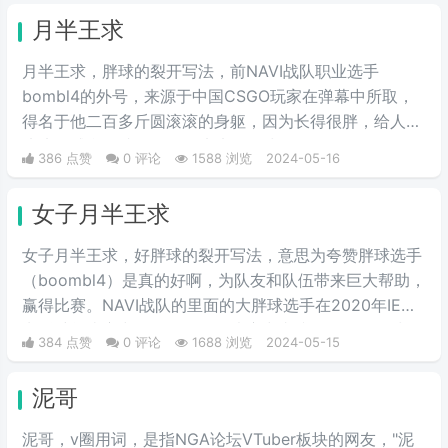
月半王求
月半王求，胖球的裂开写法，前NAVI战队职业选手
bombl4的外号，来源于中国CSGO玩家在弹幕中所取，
得名于他二百多斤圆滚滚的身躯，因为长得很胖，给人圆
滚滚的感觉，就像一个圆滚滚的胖球。
386 点赞
0 评论
1588 浏览
2024-05-16
女子月半王求
女子月半王求，好胖球的裂开写法，意思为夸赞胖球选手
（boombl4）是真的好啊，为队友和队伍带来巨大帮助，
赢得比赛。NAVI战队的里面的大胖球选手在2020年IEM
卡托维兹比赛中超级发挥，在决赛中直接化身邪恶胖球，
384 点赞
0 评论
1688 浏览
2024-05-15
带领NAVI战队战胜A队和G2，夺得冠军。
泥哥
泥哥，v圈用词，是指NGA论坛VTuber板块的网友，"泥