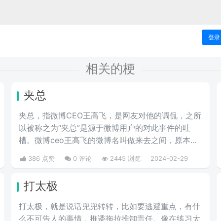
登录
相关的梗
夹总
夹总，指微博CEO王高飞，是网友对他的调侃，之所
以被称之为“夹总”是源于微博用户的对此事件的吐
槽。微博ceo王高飞的微博名叫做来去之间，原本是
叫来总的。因为来字去掉一竖之后是“夹”，并且微博
386 点赞
0 评论
2445 浏览
2024-02-29
把屏蔽敏感字的行为称为“夹”，所以来去之间喜提夹
总这一称号。
打太极
打太极，就是说话兜兜转转，比如要逃避重点，有什
么不可告人的事情，推诿拖拉推卸责任。像在练习太