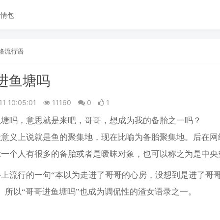
表情包
络流行语
进鱼塘吗
11 10:05:01
11160
0
1
鱼塘吗，意思就是来吧，哥哥，想成为我的备胎之一吗？
般意义上说就是鱼的聚集地，现在比喻为备胎聚集地。后在网
示一个人有很多的备胎或者是暧昧对象，也可以称之为是中央
络上流行的一句“本以为走进了哥哥的心房，没想到是进了哥
。所以“哥哥进鱼塘吗”也成为调侃性的渣女语录之一。