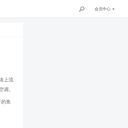
会员
中心
络上流
空调。
哥的鱼