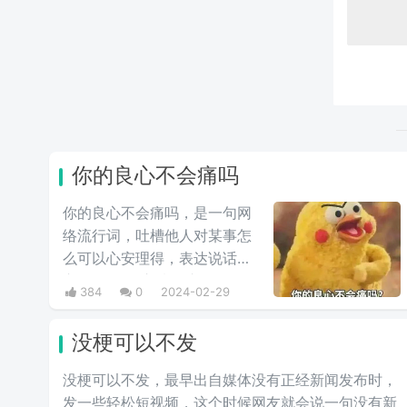
你的良心不会痛吗
你的良心不会痛吗，是一句网
络流行词，吐槽他人对某事怎
么可以心安理得，表达说话人
心里mmp的心情。这里
384
0
2024-02-29
的“痛”含有“内疚、愧疚、不好
意思”等含义，并不是“疼痛”的
没梗可以不发
意思。网络上主要用于吐槽别
人不会内疚吗，来源于热图鹦
没梗可以不发，最早出自媒体没有正‌‌‌‌‌‌‌‌经新闻发布时，
鹉兄弟表情包，火于知乎，该
发一些轻松短视频，这个时候网友就会说一句没有新