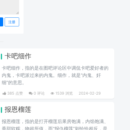
注册
卡吧细作
卡吧细作，指的是在图吧评论区中调侃卡吧爱好者的
内鬼，卡吧派过来的内鬼。细作，就是“内鬼、奸
细”的意思。
385 点赞
0 评论
1539 浏览
2024-02-29
报恩榴莲
报恩榴莲，指的是打开榴莲后果房饱满，内馅饱满、
香甜软糯，物超所值，而“报仇榴莲”则恰恰相反，是