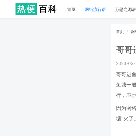
首页
网络流行语
万恶之源
首页
网
哥哥
2023-03-
哥哥进
鱼塘一
行，表
因为网
塘”火了