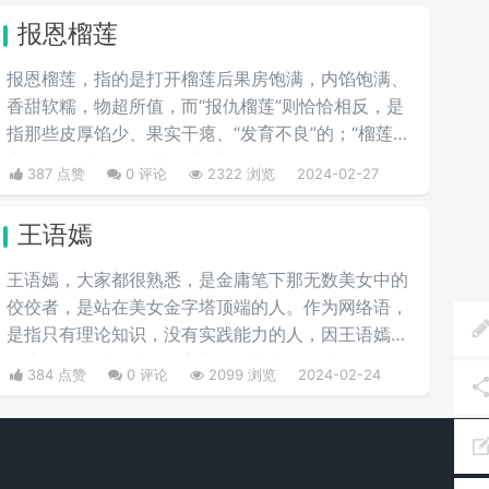
报恩榴莲
报恩榴莲，指的是打开榴莲后果房饱满，内馅饱满、
香甜软糯，物超所值，而“报仇榴莲”则恰恰相反，是
指那些皮厚馅少、果实干瘪、“发育不良”的；“榴莲刺
客”则指那些会挑榴莲的高手。
387 点赞
0 评论
2322 浏览
2024-02-27
王语嫣
王语嫣，大家都很熟悉，是金庸笔下那无数美女中的
佼佼者，是站在美女金字塔顶端的人。作为网络语，
是指只有理论知识，没有实践能力的人，因王语嫣是
金庸笔下的武侠小说女主之一，熟读各派武学秘笈，
384 点赞
0 评论
2099 浏览
2024-02-24
能看得出各个门派的武功招式，是一位武学理论家，
却完全不会武功，适合纸上谈兵。如“说唱界王语
嫣”，是指rapper《中国有嘻哈》导师吴某凡，他有
着丰富的嘻哈知识和经验，但在实践环节中的发挥却