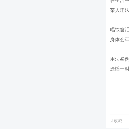
在生活
某人违
唱铁窗
身体会
用法举
造谣一
收藏