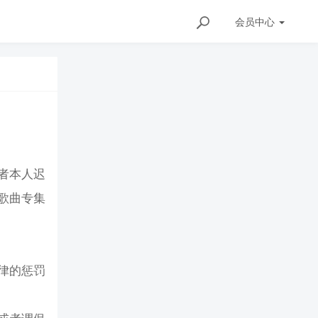
会员
中心
者本人迟
歌曲专集
律的惩罚