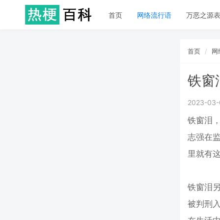
首页
网络流行语
万恶之源
首页
网
铁窗
2023-03-
铁窗泪
志强在
里就有
铁窗泪
被判刑