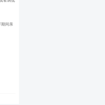
或者调侃
牢期间亲