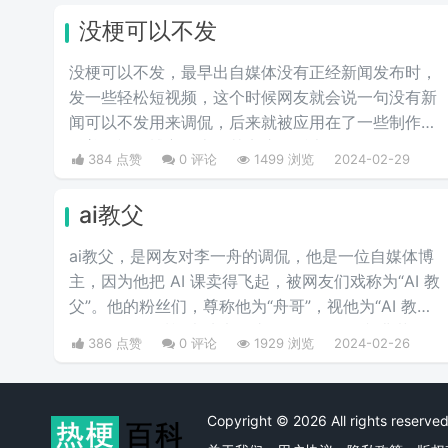
意思”等含义，并不是“疼痛”的
没梗可以不发
意思。网络上主要用于吐槽别
人不会内疚吗，来源于热图鹦
没梗可以不发，最早出自媒体没有正‌‌‌‌‌‌‌‌经新闻发布时，
鹉兄弟表情包，火于知乎，该
发一些轻松短视频，这个时候网友就会说一句没有新
词也被《咬文嚼字》评为2017
闻可以不发用来调侃，后来就被应用在了一些制作梗
年度十大流行语之一，现在多
科普的视频博主身上，其实这句话也不算是批评，更
384 点赞
0 评论
1499 浏览
2024-02-29
用于聊天中的表情包。
多的是带有玩梗的意味。“解梗博主”的嘲讽发言，指
各类梗科普相关的作者由于“梗荒”，找不到可以科普
ai教父
的新梗，只好发一些烂梗、破梗、旧梗来敷衍了事，
不被认可时，网友们就会评论一句“没梗可以不发”。
ai教父，是网友对李一舟的调侃，他是一位自媒体博
主，因为他把 AI 课卖得飞起，被网友们戏称为“AI 教
父”。他的粉丝们，尊称他为“舟哥”，视他为“AI 教
父”。然而，质疑声从未停止。有人说他是割韭菜
386 点赞
0 评论
1929 浏览
2024-02-26
的“知识网红”，有人说他的课程是“智商税”。
Copyright © 2026 All rights rese