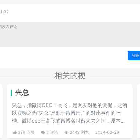
表
(
0
)
登录
相关的梗
夹总
夹总，指微博CEO王高飞，是网友对他的调侃，之所
以被称之为“夹总”是源于微博用户的对此事件的吐
槽。微博ceo王高飞的微博名叫做来去之间，原本是
叫来总的。因为来字去掉一竖之后是“夹”，并且微博
386 点赞
0 评论
2443 浏览
2024-02-29
把屏蔽敏感字的行为称为“夹”，所以来去之间喜提夹