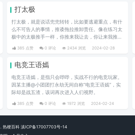
总这一称号。
打太极
打太极，就是说话兜兜转转，比如要逃避重点，有什
么不可告人的事情，推诿拖拉推卸责任。像在练习太
极中的太极推手一样，你推来我让去，你让来我推
去。暗指做事情推来推去，不明确表态，避重就轻含
385 点赞
0 评论
2434 浏览
2024-02-28
糊不说实话。
电竞王语嫣
电竞王语嫣，是指只会哔哔，实战不行的电竞玩家。
因某主播@小团团打永劫无间自称“电竞王语嫣”，实
际却是战五渣，该词再次进入人们视野。
385 点赞
0 评论
1972 浏览
2024-02-24
rved. 热梗百科
滇ICP备17007703号-14