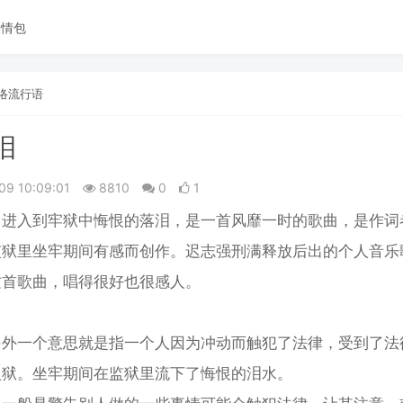
表情包
络流行语
泪
09 10:09:01
8810
0
1
，进入到牢狱中悔恨的落泪，是一首风靡一时的歌曲，是作词
监狱里坐牢期间有感而创作。迟志强刑满释放后出的个人音乐
这首歌曲，唱得很好也很感人。
另外一个意思就是指一个人因为冲动而触犯了法律，受到了法
入狱。坐牢期间在监狱里流下了悔恨的泪水。