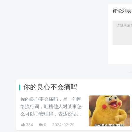
评论列
你的良心不会痛吗
你的良心不会痛吗，是一句网
络流行词，吐槽他人对某事怎
么可以心安理得，表达说话人
心里mmp的心情。这里
384
0
2024-02-29
的“痛”含有“内疚、愧疚、不好