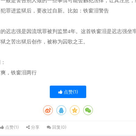
中一般是警告别人做的一些事情可能会触犯法律，让其注意，
法犯罪进监狱后，要改过自新。比如：铁窗泪警告
泪的迟志强是因流氓罪被判监禁4年。这首铁窗泪是迟志强坐
牢狱之苦出狱后创作，被称为囚歌之王。
例：
时爽，铁窗泪两行
点赞(
1
)
点赞(
1
)
分享
回复(
0
)