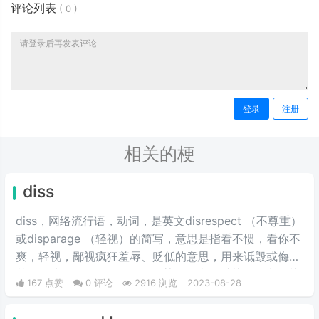
评论列表
(
0
)
登录
注册
相关的梗
diss
diss，网络流行语，动词，是英文disrespect （不尊重）
或disparage （轻视）的简写，意思是指看不惯，看你不
爽，轻视，鄙视疯狂羞辱、贬低的意思，用来诋毁或侮辱
其他人或团体，现多用作diss某人，表示怼某人，弹劾某
167 点赞
0 评论
2916 浏览
2023-08-28
人，用来描述诋毁，抹黑，鄙视或者有目的性的针对等动
作。源于嘻哈文化间一言不合就写歌互黑的光荣传统。