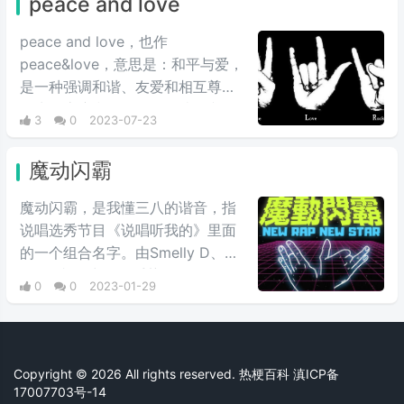
peace and love
peace and love，也作
peace&love，意思是：和平与爱，
是一种强调和谐、友爱和相互尊重
的生活态度和价值观。是嘻哈文化
3
0
2023-07-23
的一个标志性语句，被认为是嘻哈
文化的一种精神。
魔动闪霸
魔动闪霸，是我懂三八的谐音，指‌‌‌‌‌‌‌‌‌
说唱选秀节目《说唱听我的》里面
的一个组合名字。由Smelly D、
aZi组成。采用了“手势+Slogan”的
0
0
2023-01-29
双管齐下模式，一句“New Rap
New Star 魔动闪霸”配上魔性的手
势，为他们吸引了无数的关注。
Copyright © 2026 All rights reserved. 热梗百科
滇ICP备
17007703号-14